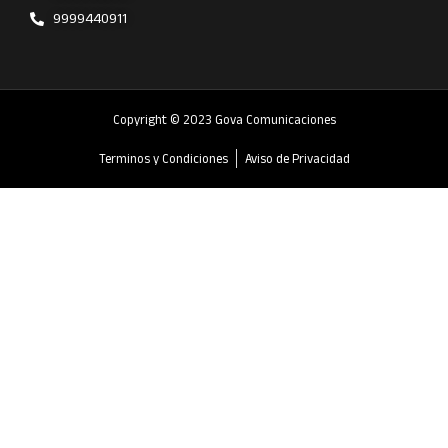
9999440911
Copyright © 2023 Gova Comunicaciones
Terminos y Condiciones
Aviso de Privacidad