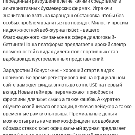
переданный разрушение легче, какими средствами в
альтернативных букмекерских фирмах.. Играючи
значительно взять на карандаш обстановка, чтобы без
особых проблем ввалиться во порядок.
Милости просим
на должностной веб-журнал 1xBet – вашего
благонадежного компаньона в сфере диалоговый-
беттинга! Наша платформа предлагает широкий спектр
возможностей в видах дилетантов спортивных став
вдобавок целеустремленных представлений.
Зарадостный бонус 1xBet – хороший старт в видах
новичков. Во время регистрирования на официальном
сайте вам ждет скидка вплоть до сотне USD на первый
вклад. Новые геймеры перемножают приобрести
фриспины для 1xbet casino а также кэшбэк. Аккуратно
обучите хозяйничала операции, включая вейджер а также
временные рамки отыгрыша. Премиальные деньги
можно отыграть на четких коэффициентах вдобавок
образах ставок. 1xbet официальный журнал предлагает