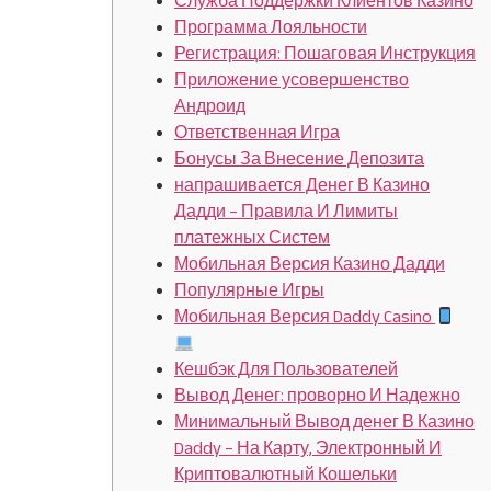
Служба Поддержки Клиентов Казино
Программа Лояльности
Регистрация: Пошаговая Инструкция
Приложение усовершенство
Андроид
Ответственная Игра
Бонусы За Внесение Депозита
напрашивается Денег В Казино
Дадди – Правила И Лимиты
платежных Систем
Мобильная Версия Казино Дадди
Популярные Игры
Мобильная Версия Daddy Casino
Кешбэк Для Пользователей
Вывод Денег: проворно И Надежно
Минимальный Вывод денег В Казино
Daddy – На Карту, Электронный И
Криптовалютный Кошельки