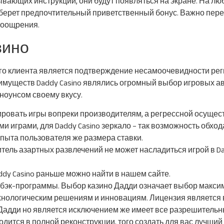
ывающих инструкций, они будут появляться на экране. На л
ерет предпочтительный приветственный бонус. Важно пере
поощрения.
зино
о клиента является подтверждение несамоочевидности реги
имуществ Daddy Casino являлись огромный выбор игровых ав
 ноунсом своему вкусу.
ровать игры вопреки производителям, а регрессной осущест
ми играми, для Daddy Casino зеркало – так возможность обход
опыта пользователя же размера ставки.
тель азартных развлечений не может насладиться игрой в Da
ddy Casino раньше можно найти в нашем сайте.
эк-программы. Выбор казино Дадди означает выбор максим
хнологическим решениям и инновациям. Лицензия является
Дадди но является исключением же имеет все разрешитель
одится в полной реконструкции, того создать для вас лучш