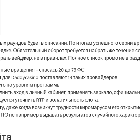
х раундов будет в описании. По итогам успешного серии вр
ядке. Обязательный оборот требуется набрать же течение с
рать вейджер, не в правилах. Полное список промо не в раз
ные вращения – спасась 20 до 75 ФС.
 для Daddycasino поставляют 19 таких провайдеров.
го по уровням программы.
ить вход в личный кабинет, применять зеркало, официальн
уется уточнить RTP и волатильность слота.
, даже когда возникнут трудности киромарусом его открытие
ПО не например выдавать результатов случайного характе
йта