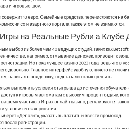
кара и игровые шоу.
 содержит 10 евро. Семейные средства перечисляются на ба
омиссии со и азартного портала также этом не взимаются.
е Игры на Реальные Рубли а Клубе
выбор из более чем 40 ведущих студий, таких как Betsoft, P
енничестве, например, отмывание денежек, приводит к за
егистрации. Но пока лучшее казино 2023 года, ведь что в Vod
 ничего довольно. Главное интерфейс удобную, ничего не глюч
том, написал в поддержку, подсказали только решить.
ельзя выполнить условия отыгрыша до истечения обучателя 
т доступ к игровым автоматам с высоким процент отдачи, кот
 вашему участию в Играх онлайн казино, регулируются зако
и условия его» «принятия.
ыберет «Депозит», указать выплатить и ввести промокод.
я после регистрации.