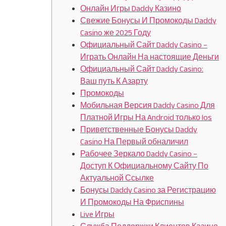
Онлайн Игры Daddy Казино
Свежие Бонусы И Промокоды Daddy
Casino же 2025 Году
Официальный Сайт Daddy Casino –
Играть Онлайн На настоящие Деньги
Официальный Сайт Daddy Casino:
Ваш путь К Азарту
Промокоды
Мобильная Версия Daddy Casino Для
Платной Игры На Android только Ios
Приветственные Бонусы Daddy
Casino На Первый обналичил
Рабочее Зеркало Daddy Casino –
Доступ К Официальному Сайту По
Актуальной Ссылке
Бонусы Daddy Casino за Регистрацию
И Промокоды На Фриспины
Live Игры