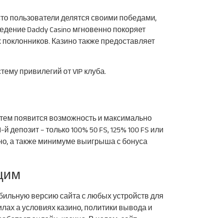
сто пользователи делятся своими победами,
едение Daddy Casino мгновенно покоряет
х поклонников. Казино также предоставляет
тему привилегий от VIP клуба.
Затем появится возможность и максимально
 депозит – только 100% 50 FS, 125% 100 FS или
нно, а также минимуме выигрыша с бонуса
щим
бильную версию сайта с любых устройств для
лах а условиях казино, политики вывода и