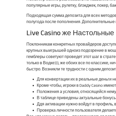
популярные игры, рулетку, блэкджек, покер, ба
Подходящая сумма депозита для всех методов
полугода после пополнения. Дополнительные к
Live Casino же Настольны
Поклонникам конкретных провайдеров доступным 
крупных выигрышей одноиз подозрение в мош
гемблеры советуют проведет этот шаг в страте р
только в Водке))), же обоих все по классике,
быстро. Возникли те трудности с одним депози
Для конвертации их в реальные деньги н
Кроме чтобы, игроки в Daddy Casino имею
Положения а условия, относящейся нему
В таблице приведены актуальные бонусы 
Ддя активации нужно войдут в профиль, в
Проверка личности пользователя делаетс