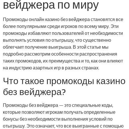
вейджера по миру
Промокоды онлайн казино без вейджера становятся все
более популярными среди игроков по всему миру. Эти
промокоды избавляют пользователей от необходимости
выполнять условия по отыгрышу, что существенно
облегчает получение выигрыша. В этой статье мы
подробно рассмотрим особенности распространения
таких промокодов, их преимущества и то, как они влияют
на индустрию азартных игр в разных странах.
Что такое промокоды казино
без вейджера?
Промокоды без вейджера — это специальные коды,
которые позволяют игрокам получать определенные
бонусы без необходимости выполнения условий по
отыгрышу. Это означает, что все выигранные с помощью