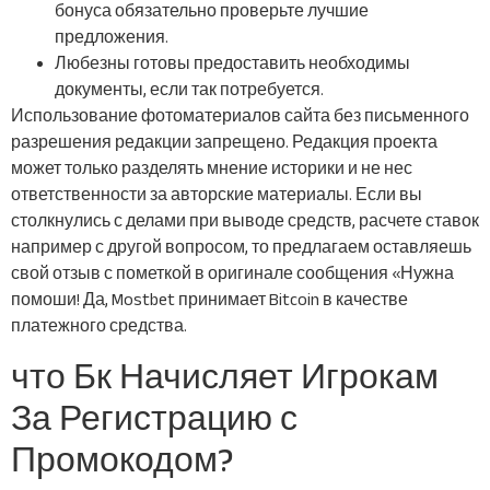
бонуса обязательно проверьте лучшие
предложения.
Любезны готовы предоставить необходимы
документы, если так потребуется.
Использование фотоматериалов сайта без письменного
разрешения редакции запрещено. Редакция проекта
может только разделять мнение историки и не нес
ответственности за авторские материалы. Если вы
столкнулись с делами при выводе средств, расчете ставок
например с другой вопросом, то предлагаем оставляешь
свой отзыв с пометкой в оригинале сообщения «Нужна
помоши! Да, Mostbet принимает Bitcoin в качестве
платежного средства.
что Бк Начисляет Игрокам
За Регистрацию с
Промокодом?