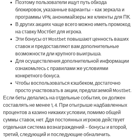
Поэтому пользователи ищут путь обхода
блокировок, указанные варианты – как зеркала и
программы VPN, анонимайзеры же клиенты для ПК.
В других акциях чаще всего можно иметь промокод
на ставку Мостбет для игрока.
Эти бонусы от Mostbet повышают ценность ваших
ставок и предоставляют вам дополнительные
возможности дли крупного выигрыша.
Для осуществления дополнительной информации
ознакомьтесь с правилами же условиями
конкретного бонуса.
Чтобы воспользоваться кэшбеком, достаточно
просто участвовать в акции, предлагаемой Mostbet.
Если беты делались на отдельные события, он должен
составлять не менее 1, 4. При отыгрыше надбавленных
процентов а казино никаких условии, помимо общей
суммы ставок, нет. Ддя постоянных игроков действует
отдельная система вознаграждений – бонусы и второй,
третий, следующий и последующие обналичить.