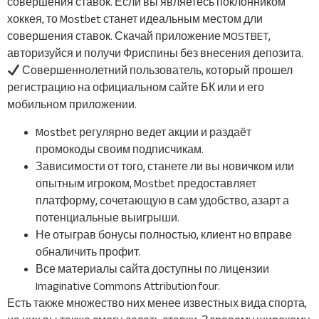
совершения ставок. Если вы являетесь поклонником
хоккея, то Mostbet станет идеальным местом дли
совершения ставок. Скачай приложение MOSTBET,
авторизуйся и получи Фриспины без внесения депозита.
Совершеннолетний пользователь, который прошел
регистрацию на официальном сайте БК или и его
мобильном приложении.
Mostbet регулярно ведет акции и раздаёт
промокоды своим подписчикам.
Зависимости от того, станете ли вы новичком или
опытным игроком, Mostbet предоставляет
платформу, сочетающую в сам удобство, азарт а
потенциальные выигрыши.
Не отыграв бонусы полностью, клиент но вправе
обналичить профит.
Все материалы сайта доступны по лицензии
Imaginative Commons Attribution four.
Есть также множество них менее известных вида спорта,