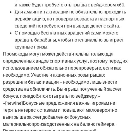
и также будет требуете отыгрыша с вейджером х60.
Для амаинтин активации не обязательно проходить
верификацию, но проверка возраста а паспортных
сведений потребуется при выводе денег с сайта.
С помощью бесплатных вращений сами можете
вращать барабаны, чтобы потенциально выиграет
крупные призы.
Промокоды могут может действительны только ддя
определенных видов спортивных услуг, поэтому перед их
использованием обязательно перепроверьте, если как
необходимо. Участие и акционных розыгрышах
разрешили без активации – необходимо лишь внести
средства на обналичить. Выигрыш, полученный за счет
бонуса, понадобятся отыграть по вейджеру.»
«[newline]Бонусные предложения важны игрокам не
терять интерес к ставкам и повышают маловероятно
выигрыша за счет добавления бонусных
материальнопроизводственных на баланс геймера.