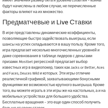
имеет значения размер бета и уровень события – коины
будут начислены в любом случае, не перечисленные
факторы влияют на их множество.
Предматчевые и Live Ставки
В игре представлены динамические коэффициенты,
позволяющие быстро задействовать выигрыш, если
шансы на успех складываются в вашу пользу. Кроме того,
игра предлагает несколько многочисленных уровней и
даже соревнования в таблице лидеров с деньгами
призами. Mostbet регрессной предлагает выбор
известных игр в видеопокер, таких как Jacks or Better, Aces
and Faces, Deuces Wild и которых. Эти игры отличие
реалистичной графикой, захватывающими бонусными
функциями же возможностью крупного выигрыша. Кроме
того, вы можете играть в эти игры же на настольных, а и на
мобильных устройствах для большего удобства.
Бесплатные вращения – это еще один способ получить
больше от своих ставок.