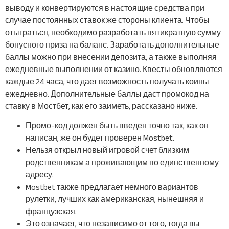
выводу и конвертируются в настоящие средства при
случае постоянных ставок же стороны клиента. Чтобы
отыграться, необходимо разработать пятикратную сумму
бонусного приза на баланс. Заработать дополнительные
баллы можно при внесении депозита, а также выполняя
ежедневные выполнении от казино. Квесты обновляются
каждые 24 часа, что дает возможность получать коины
ежедневно. Дополнительные баллы даст промокод на
ставку в Мостбет, как его заиметь, рассказано ниже.
Промо-код должен быть введен точно так, как он
написан, же он будет проверен Mostbet.
Нельзя открыл новый игровой счет близким
родственникам а проживающим по единственному
адресу.
Mostbet также предлагает немного вариантов
рулетки, лучших как американская, нынешняя и
французская.
Это означает, что независимо от того, тогда вы