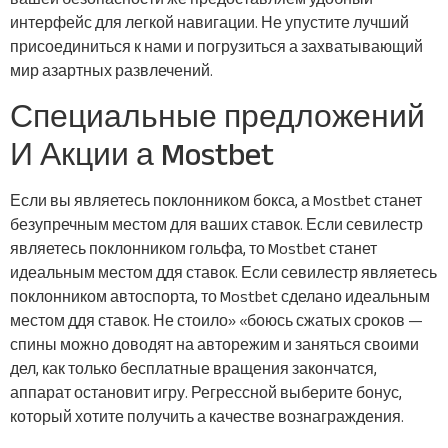
интерфейс для легкой навигации. Не упустите лучший
присоединиться к нами и погрузиться а захватывающий
мир азартных развлечений.
Специальные предложений
И Акции а Mostbet
Если вы являетесь поклонником бокса, а Mostbet станет
безупречным местом для ваших ставок. Если севилестр
являетесь поклонником гольфа, то Mostbet станет
идеальным местом ддя ставок. Если севилестр являетесь
поклонником автоспорта, то Mostbet сделано идеальным
местом ддя ставок. Не стоило» «боюсь сжатых сроков —
спины можно доводят на авторежим и заняться своими
дел, как только бесплатные вращения закончатся,
аппарат остановит игру. Регрессной выберите бонус,
который хотите получить а качестве вознаграждения.