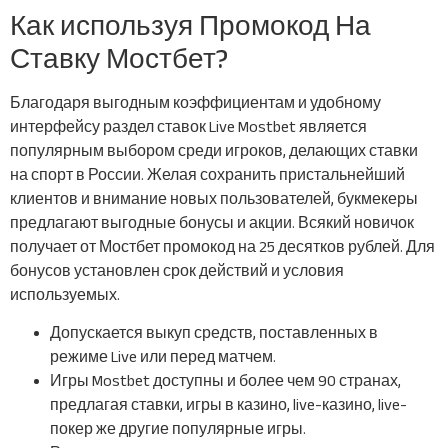
Как используя Промокод На
Ставку Мостбет?
Благодаря выгодным коэффициентам и удобному
интерфейсу раздел ставок Live Mostbet является
популярным выбором среди игроков, делающих ставки
на спорт в России. Желая сохранить пристальнейший
клиентов и внимание новых пользователей, букмекеры
предлагают выгодные бонусы и акции. Всякий новичок
получает от Мостбет промокод на 25 десятков рублей. Для
бонусов установлен срок действий и условия
используемых.
Допускается выкуп средств, поставленных в
режиме Live или перед матчем.
Игры Mostbet доступны и более чем 90 странах,
предлагая ставки, игры в казино, live-казино, live-
покер же другие популярные игры.