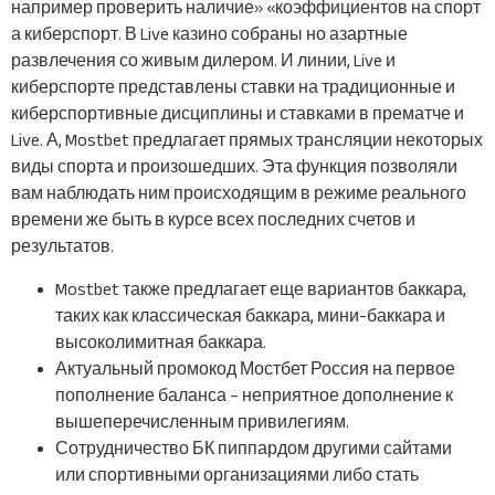
например проверить наличие» «коэффициентов на спорт
а киберспорт. В Live казино собраны но азартные
развлечения со живым дилером. И линии, Live и
киберспорте представлены ставки на традиционные и
киберспортивные дисциплины и ставками в прематче и
Live. А, Mostbet предлагает прямых трансляции некоторых
виды спорта и произошедших. Эта функция позволяли
вам наблюдать ним происходящим в режиме реального
времени же быть в курсе всех последних счетов и
результатов.
Mostbet также предлагает еще вариантов баккара,
таких как классическая баккара, мини-баккара и
высоколимитная баккара.
Актуальный промокод Мостбет Россия на первое
пополнение баланса – неприятное дополнение к
вышеперечисленным привилегиям.
Сотрудничество БК пиппардом другими сайтами
или спортивными организациями либо стать