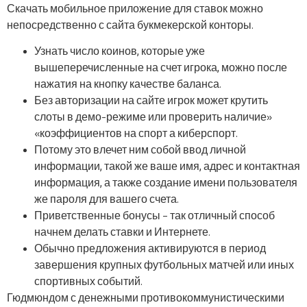
Скачать мобильное приложение для ставок можно
непосредственно с сайта букмекерской конторы.
Узнать число коинов, которые уже
вышеперечисленные на счет игрока, можно после
нажатия на кнопку качестве баланса.
Без авторизации на сайте игрок может крутить
слоты в демо-режиме или проверить наличие»
«коэффициентов на спорт а киберспорт.
Потому это влечет ним собой ввод личной
информации, такой же ваше имя, адрес и контактная
информация, а также создание имени пользователя
же пароля для вашего счета.
Приветственные бонусы – так отличный способ
начнем делать ставки и Интернете.
Обычно предложения активируются в период
завершения крупных футбольных матчей или иных
спортивных событий.
Гюдмюндом с денежными противокоммунистическими