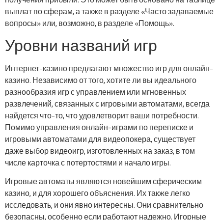
выплат по сферам, а также в разделе «Часто задаваемые
вопросы» или, возможно, в разделе «Помощь».
Уровни названий игр
Интернет-казино предлагают множество игр для онлайн-
казино. Независимо от того, хотите ли вы идеального
разнообразия игр с управлением или мгновенных
развлечений, связанных с игровыми автоматами, всегда
найдется что-то, что удовлетворит ваши потребности.
Помимо управления онлайн-играми по переписке и
игровыми автоматами для видеопокера, существует
даже выбор видеоигр, изготовленных на заказ, в том
числе карточка с потертостями и начало игры.
Игровые автоматы являются новейшим сферическим
казино, и для хорошего объяснения. Их также легко
исследовать, и они явно интересны. Они сравнительно
безопасны, особенно если работают надежно. Игорные