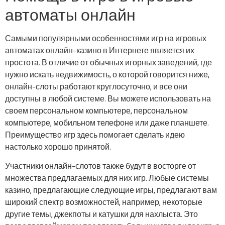
автоматы онлайн
Самыми популярными особенностями игр на игровых
автоматах онлайн-казино в Интернете является их
простота. В отличие от обычных игорных заведений, где
нужно искать недвижимость, о которой говорится ниже,
онлайн-слоты работают круглосуточно, и все они
доступны в любой системе. Вы можете использовать на
своем персональном компьютере, персональном
компьютере, мобильном телефоне или даже планшете.
Преимущество игр здесь помогает сделать идею
настолько хорошо принятой.
Участники онлайн-слотов также будут в восторге от
множества предлагаемых для них игр. Любые системы
казино, предлагающие следующие игры, предлагают вам
широкий спектр возможностей, например, некоторые
другие темы, джекпоты и катушки для нахлыста. Это