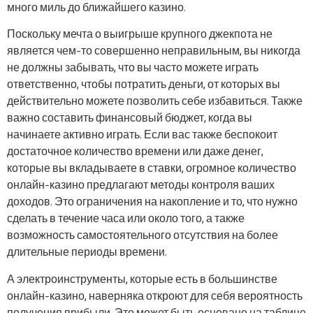
много миль до ближайшего казино.
Поскольку мечта о выигрыше крупного джекпота не
является чем-то совершенно неправильным, вы никогда
не должны забывать, что вы часто можете играть
ответственно, чтобы потратить деньги, от которых вы
действительно можете позволить себе избавиться. Также
важно составить финансовый бюджет, когда вы
начинаете активно играть. Если вас также беспокоит
достаточное количество времени или даже денег,
которые вы вкладываете в ставки, огромное количество
онлайн-казино предлагают методы контроля ваших
доходов. Это ограничения на накопление и то, что нужно
сделать в течение часа или около того, а также
возможность самостоятельного отсутствия на более
длительные периоды времени.
А электроинструменты, которые есть в большинстве
онлайн-казино, наверняка откроют для себя вероятность
получения прибыли. Это может быть основано на таблице