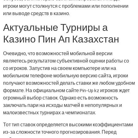
игроки могут столкнутся с проблемами или пополнении
или выводе средств в казино.
Актуальные Турниры а
Казино Пин Ап Казахстан
Очевидно, что возможностей мобильной версии
являетесь результатом субъективной оценки работы со
со игроков. Запустив на своем компьютере или на
мобильном телефоне мобильную версию сайта, игроки
получают возможностей делать ставки же любом удобном
формате. На официальном сайте Pin-Up kz игроков ждет
огромный выбор ставок. Однако есть возможность
заключать пари на исходы матчей в непопулярных и
малоизвестных турнирах а чемпионатах.
Тот тип ставок определяется высокими коэффициентами
из-за сложности точного прогнозирования. Перед