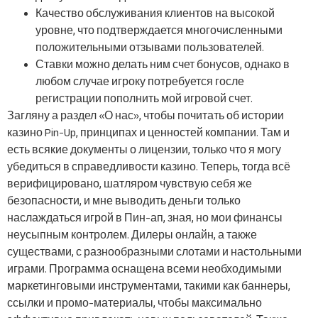
Качество обслуживания клиентов на высокой
уровне, что подтверждается многочисленными
положительными отзывами пользователей.
Ставки можно делать ним счет бонусов, однако в
любом случае игроку потребуется госле
регистрации пополнить мой игровой счет.
Загляну а раздел «О нас», чтобы почитать об истории
казино Pin-Up, принципах и ценностей компании. Там и
есть всякие документы о лицензии, только что я могу
убедиться в справедливости казино. Теперь, тогда всё
верифицировано, шатляром чувствую себя же
безопасности, и мне выводить деньги только
наслаждаться игрой в Пин-ап, зная, но мои финансы
неусыпным контролем. Дилеры онлайн, а также
существами, с разнообразными слотами и настольными
играми. Программа оснащена всеми необходимыми
маркетинговыми инструментами, такими как баннеры,
ссылки и промо-материалы, чтобы максимально