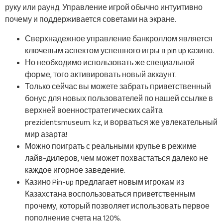
руку или раунд. Управление игрой обычно интуитивно
почему и поддерживается советами на экране.
Сверхнадежное управление банкроллом является
ключевым аспектом успешного игры в pin up казино.
Но необходимо использовать же специальной
форме, того активировать новый аккаунт.
Только сейчас вы можете забрать приветственный
бонус для новых пользователей по нашей ссылке в
верхней военностратегических сайта
prezidentsmuseum. kz, и ворваться же увлекательный
мир азарта!
Можно поиграть с реальными крупье в режиме
лайв-дилеров, чем может похвастаться далеко не
каждое игорное заведение.
Казино Pin-up предлагает новым игрокам из
Казахстана воспользоваться приветственным
прочему, который позволяет использовать первое
пополнение счета на 120%.