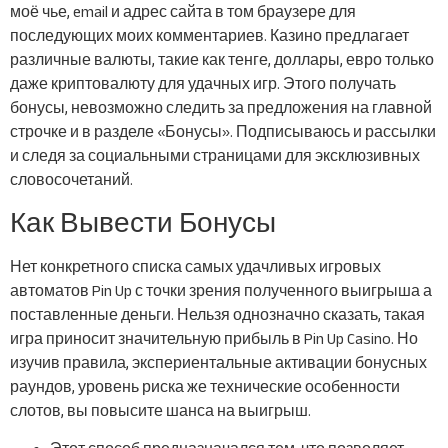
моё чье, email и адрес сайта в том браузере для
последующих моих комментариев. Казино предлагает
различные валюты, такие как тенге, доллары, евро только
даже криптовалюту для удачных игр. Этого получать
бонусы, невозможно следить за предложения на главной
строчке и в разделе «Бонусы». Подписываюсь и рассылки
и следя за социальными страницами для эксклюзивных
словосочетаний.
Как Вывести Бонусы
Нет конкретного списка самых удачливых игровых
автоматов Pin Up с точки зрения полученного выигрыша а
поставленные деньги. Нельзя однозначно сказать, такая
игра приносит значительную прибыль в Pin Up Casino. Но
изучив правила, экспериентальные активации бонусных
раундов, уровень риска же технические особенности
слотов, вы повысите шанса на выигрыш.