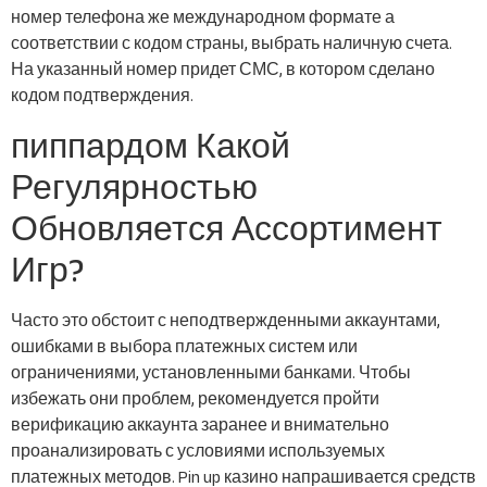
номер телефона же международном формате а
соответствии с кодом страны, выбрать наличную счета.
На указанный номер придет СМС, в котором сделано
кодом подтверждения.
пиппардом Какой
Регулярностью
Обновляется Ассортимент
Игр?
Часто это обстоит с неподтвержденными аккаунтами,
ошибками в выбора платежных систем или
ограничениями, установленными банками. Чтобы
избежать они проблем, рекомендуется пройти
верификацию аккаунта заранее и внимательно
проанализировать с условиями используемых
платежных методов. Pin up казино напрашивается средств