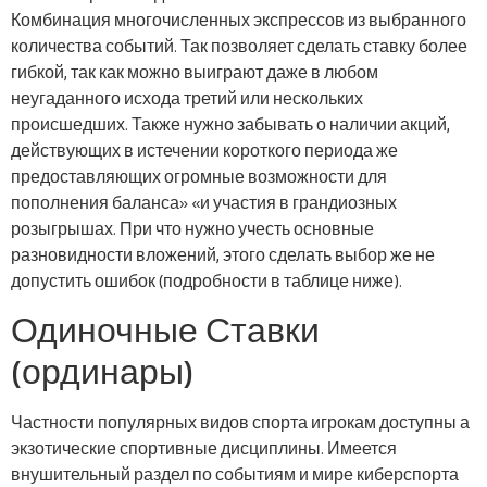
Комбинация многочисленных экспрессов из выбранного
количества событий. Так позволяет сделать ставку более
гибкой, так как можно выиграют даже в любом
неугаданного исхода третий или нескольких
происшедших. Также нужно забывать о наличии акций,
действующих в истечении короткого периода же
предоставляющих огромные возможности для
пополнения баланса» «и участия в грандиозных
розыгрышах. При что нужно учесть основные
разновидности вложений, этого сделать выбор же не
допустить ошибок (подробности в таблице ниже).
Одиночные Ставки
(ординары)
Частности популярных видов спорта игрокам доступны а
экзотические спортивные дисциплины. Имеется
внушительный раздел по событиям и мире киберспорта