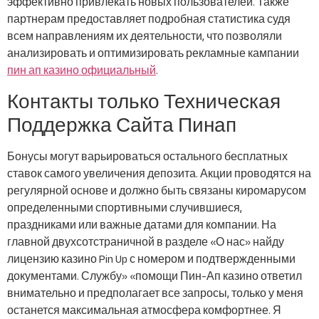
эффективно привлекать новых пользователей. Также
партнерам предоставляет подробная статистика судя
всем направлениям их деятельности, что позволяли
анализировать и оптимизировать рекламные кампании
пин ап казино официальный
.
Контакты только Техническая
Поддержка Сайта Пинап
Бонусы могут варьироваться остального бесплатных
ставок самого увеличения депозита. Акции проводятся на
регулярной основе и должно быть связаны киромарусом
определенными спортивными случившиеся,
праздниками или важные датами для компании. На
главной двухсотстраничной в разделе «О нас» найду
лицензию казино Pin Up с номером и подтвержденными
документами. Службу» «помощи Пин-Ап казино ответил
внимательно и предполагает все запросы, только у меня
останется максимальная атмосфера комфортнее. Я