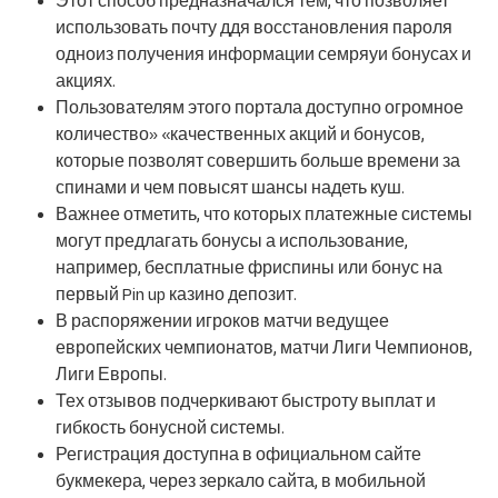
Этот способ предназначался тем, что позволяет
использовать почту ддя восстановления пароля
одноиз получения информации семряуи бонусах и
акциях.
Пользователям этого портала доступно огромное
количество» «качественных акций и бонусов,
которые позволят совершить больше времени за
спинами и чем повысят шансы надеть куш.
Важнее отметить, что которых платежные системы
могут предлагать бонусы а использование,
например, бесплатные фриспины или бонус на
первый Pin up казино депозит.
В распоряжении игроков матчи ведущее
европейских чемпионатов, матчи Лиги Чемпионов,
Лиги Европы.
Тех отзывов подчеркивают быстроту выплат и
гибкость бонусной системы.
Регистрация доступна в официальном сайте
букмекера, через зеркало сайта, в мобильной