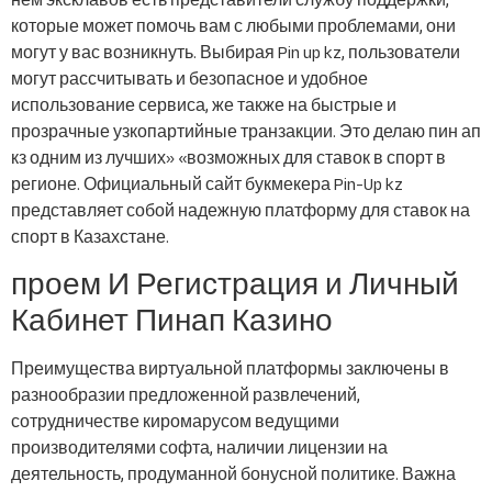
которые может помочь вам с любыми проблемами, они
могут у вас возникнуть. Выбирая Pin up kz, пользователи
могут рассчитывать и безопасное и удобное
использование сервиса, же также на быстрые и
прозрачные узкопартийные транзакции. Это делаю пин ап
кз одним из лучших» «возможных для ставок в спорт в
регионе. Официальный сайт букмекера Pin-Up kz
представляет собой надежную платформу для ставок на
спорт в Казахстане.
проем И Регистрация и Личный
Кабинет Пинап Казино
Преимущества виртуальной платформы заключены в
разнообразии предложенной развлечений,
сотрудничестве киромарусом ведущими
производителями софта, наличии лицензии на
деятельность, продуманной бонусной политике. Важна