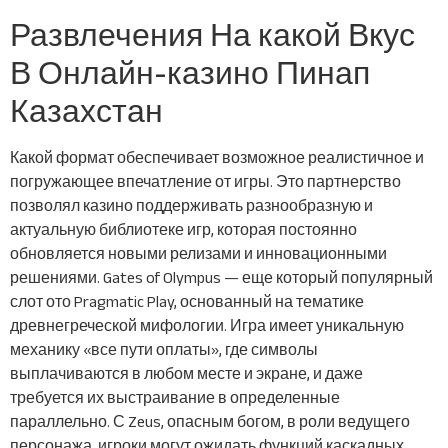
Развлечения На какой Вкус
В Онлайн-казино Пинап
Казахстан
Какой формат обеспечивает возможное реалистичное и
погружающее впечатление от игры. Это партнерство
позволял казино поддерживать разнообразную и
актуальную библиотеке игр, которая постоянно
обновляется новыми релизами и инновационными
решениями. Gates of Olympus — еще который популярный
слот ото Pragmatic Play, основанный на тематике
древнегреческой мифологии. Игра имеет уникальную
механику «все пути оплаты», где символы
выплачиваются в любом месте и экране, и даже
требуется их выстраивание в определенные
параллельно. С Zeus, опасным богом, в роли ведущего
персонажа, игроки могут ожидать функций каскадных