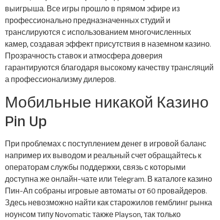
выигрыша. Все игры прошло в прямом эфире из
профессионально предназначенных студий и
транслируются с использованием многочисленных
камер, создавая эффект присутствия в наземном казино.
Прозрачность ставок и атмосфера доверия
гарантируются благодаря высокому качеству трансляций
а профессионализму дилеров.
Мобильные никакой Казино
Pin Up
При проблемах с поступлением денег в игровой баланс
например их выводом и реальный счет обращайтесь к
операторам службы поддержки, связь с которыми
доступна же онлайн-чате или Telegram. В каталоге казино
Пин-Ап собраны игровые автоматы от 60 провайдеров.
Здесь невозможно найти как старожилов гемблинг рынка
ноунсом типу Novomatic также Playson, так только