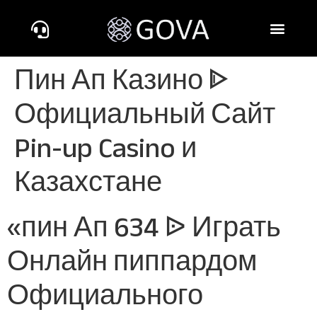
Пин Ап Казино ᐈ
Официальный Сайт
Pin-up Casino и
Казахстане
«пин Ап 634 ᐉ Играть
Онлайн пиппардом
Официального