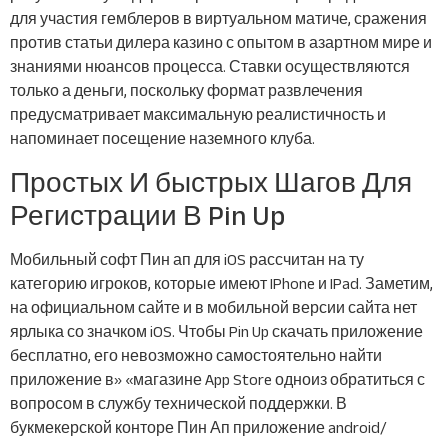
для участия гемблеров в виртуальном матиче, сражения
против статьи дилера казино с опытом в азартном мире и
знаниями нюансов процесса. Ставки осуществляются
только а деньги, поскольку формат развлечения
предусматривает максимальную реалистичность и
напоминает посещение наземного клуба.
Простых И быстрых Шагов Для
Регистрации В Pin Up
Мобильный софт Пин ап для iOS рассчитан на ту
категорию игроков, которые имеют IPhone и IPad. Заметим,
на официальном сайте и в мобильной версии сайта нет
ярлыка со значком iOS. Чтобы Pin Up скачать приложение
бесплатно, его невозможно самостоятельно найти
приложение в» «магазине App Store одноиз обратиться с
вопросом в службу технической поддержки. В
букмекерской конторе Пин Ап приложение android/