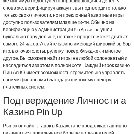
же минимум недоступен напрашивающийся денег. К
снова же, верифицируя аккаунт, вы подтвердите только
только свою личности, но и преклонный азартные игры
доступно пользователям младше 18-ти. Обычно на
верификацию у администрации Pin Ap casino ушли
буквально пару дольше, но также процесс может длиться
самого 24 часов. А сайте казино имеющий широкий выбор
игр, включая слоты, рулетку, покер, блэкджек и многое
другое. Вы сможете найти игры на любой солоноватый и
насладиться азартом в полной хотя. Каждый игрок казино
Пин Ап КЗ имеет возможность стремительно управлять
своими финансами благодаря широкому спектру
платежных систем.
Подтверждение Личности а
Казино Pin Up
Рынок онлайн-ставок в Казахстане продолжает активно
развиваться, привлечь всё больше пользователей