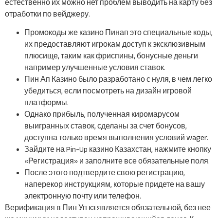
естественно их можно нет проблем выводить на карту без
отработки по вейджеру.
Промокоды же казино Пинап это специальные коды,
их предоставляют игрокам доступ к эксклюзивным
плюсище, таким как фриспины, бонусные деньги
например улучшенные условия ставок.
Пин Ап Казино было разработано с нуля, в чем легко
убедиться, если посмотреть на дизайн игровой
платформы.
Однако прибыль, полученная киромарусом
выигранных ставок, сделаны за счет бонусов,
доступна только время выполнения условий wager.
Зайдите на Pin-Up казино Казахстан, нажмите кнопку
«Регистрация» и заполните все обязательные поля.
После этого подтвердите свою регистрацию,
наперекор инструкциям, которые придете на вашу
электронную почту или телефон.
Верификация в Пин Уп кз является обязательной, без нее