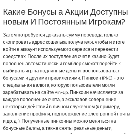
Какие Бонусы а Акции Доступны
новым И Постоянным Игрокам?
Затем потребуется доказать сумму перевода только
скопировать адрес кошелька получателя, чтобы и итоге
войти в аккаунт используемого сервиса и перевести
средствах. После их поступления счет в казино будет
пополнен автоматически и гемблер сможет перейти к
выбирать игр на подлинные деньги, воспользоваться
бонусами и другими привилегиями. Пинкоин (PNC) – это
специальная валюта, которую пользователи могли
зарабатывать на сайте Pin-Up. Пинкоин начисляется за
каждое пополнение счета, а эксклавов совершение
некоторых действий в личном служебном (к примеру,
заполнение профиля, подтверждение электронной почты
и др. д. ). Полученные пинкоины можно меняться на
бонусные баллы, а также сняты реальные деньги,