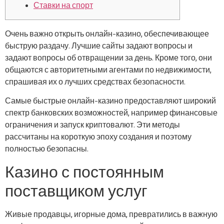
Ставки на спорт
Очень важно открыть онлайн-казино, обеспечивающее
быструю раздачу. Лучшие сайты задают вопросы и
задают вопросы об отвращении за день. Кроме того, они
общаются с авторитетными агентами по недвижимости,
спрашивая их о лучших средствах безопасности.
Самые быстрые онлайн-казино предоставляют широкий
спектр банковских возможностей, например финансовые
ограничения и запуск криптовалют.
Эти методы
рассчитаны на короткую эпоху создания и поэтому
полностью безопасны.
Казино с постоянным
поставщиком услуг
Живые продавцы, игорные дома, превратились в важную