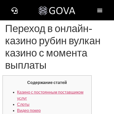
Переход в онлайн-
казино рубин вулкан
казино с момента
выплаты
Содержание статей
Казино с постоянным поставщиком
услуг
Слоты
Видео покер