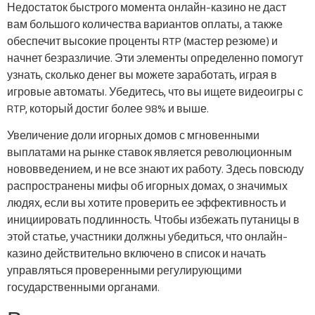
Недостаток быстрого момента онлайн-казино не даст
вам большого количества вариантов оплаты, а также
обеспечит высокие проценты RTP (мастер резюме) и
начнет безразличие. Эти элементы определенно помогут
узнать, сколько денег вы можете заработать, играя в
игровые автоматы. Убедитесь, что вы ищете видеоигры с
RTP, который достиг более 98% и выше.
Увеличение доли игорных домов с мгновенными
выплатами на рынке ставок является революционным
нововведением, и не все знают их работу. Здесь повсюду
распространены мифы об игорных домах, о значимых
людях, если вы хотите проверить ее эффективность и
инициировать подлинность. Чтобы избежать путаницы в
этой статье, участники должны убедиться, что онлайн-
казино действительно включено в список и начать
управляться проверенными регулирующими
государственными органами.