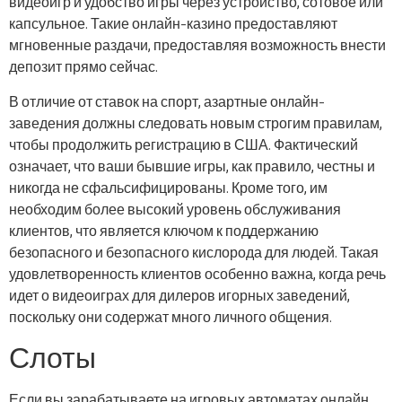
видеоигр и удобство игры через устройство, сотовое или
капсульное. Такие онлайн-казино предоставляют
мгновенные раздачи, предоставляя возможность внести
депозит прямо сейчас.
В отличие от ставок на спорт, азартные онлайн-
заведения должны следовать новым строгим правилам,
чтобы продолжить регистрацию в США. Фактический
означает, что ваши бывшие игры, как правило, честны и
никогда не сфальсифицированы. Кроме того, им
необходим более высокий уровень обслуживания
клиентов, что является ключом к поддержанию
безопасного и безопасного кислорода для людей. Такая
удовлетворенность клиентов особенно важна, когда речь
идет о видеоиграх для дилеров игорных заведений,
поскольку они содержат много личного общения.
Слоты
Если вы зарабатываете на игровых автоматах онлайн,