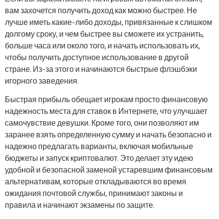
вам захочется получить доход как можно быстрее. Не
лучше иметь какие-либо доходы, привязанные к слишком
долгому сроку, и чем быстрее вы сможете их устранить,
больше часа или около того, и начать использовать их,
чтобы получить доступное использование в другой
стране. Из-за этого и начинаются быстрые флэшбэки
игорного заведения.
Быстрая прибыль обещает игрокам просто финансовую
надежность места для ставок в Интернете, что улучшает
самочувствие девушки. Кроме того, они позволяют им
заранее взять определенную сумму и начать безопасно и
надежно предлагать варианты, включая мобильные
бюджеты и запуск криптовалют. Это делает эту идею
удобной и безопасной заменой устаревшим финансовым
альтернативам, которые откладываются во время
ожидания почтовой службы, принимают законы и
правила и начинают экзамены по защите.