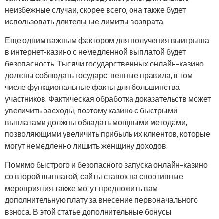
неизбежные случаи, скорее всего, она также будет
использовать длительные лимиты возврата.
Еще одним важным фактором для получения выигрыша
в интернет-казино с немедленной выплатой будет
безопасность. Тысячи государственных онлайн-казино
должны соблюдать государственные правила, в том
числе функциональные факты для большинства
участников. Фактическая обработка доказательств может
увеличить расходы, поэтому казино с быстрыми
выплатами должны обладать мощными методами,
позволяющими увеличить прибыль их клиентов, которые
могут немедленно лишить женщину доходов.
Помимо быстрого и безопасного запуска онлайн-казино
со второй выплатой, сайты ставок на спортивные
мероприятия также могут предложить вам
дополнительную плату за внесение первоначального
взноса. В этой статье дополнительные бонусы