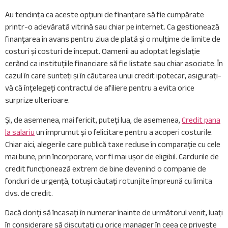
Au tendința ca aceste opțiuni de finanțare să fie cumpărate
printr-o adevărată vitrină sau chiar pe internet. Ca gestionează
finanțarea în avans pentru ziua de plată și o mulțime de limite de
costuri și costuri de început. Oamenii au adoptat legislație
cerând ca instituțiile financiare să fie listate sau chiar asociate. În
cazul în care sunteți și în căutarea unui credit ipotecar, asigurați-
vă că înțelegeți contractul de afiliere pentru a evita orice
surprize ulterioare.
Și, de asemenea, mai fericit, puteți lua, de asemenea,
Credit pana
la salariu
un împrumut și o felicitare pentru a acoperi costurile.
Chiar aici, alegerile care publică taxe reduse în comparație cu cele
mai bune, prin încorporare, vor fi mai ușor de eligibil. Cardurile de
credit funcționează extrem de bine devenind o companie de
fonduri de urgență, totuși căutați rotunjite împreună cu limita
dvs. de credit.
Dacă doriți să încasați în numerar înainte de următorul venit, luați
în considerare să discutați cu orice manager în ceea ce privește