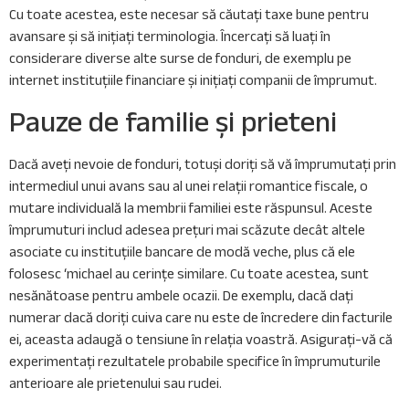
Cu toate acestea, este necesar să căutați taxe bune pentru
avansare și să inițiați terminologia. Încercați să luați în
considerare diverse alte surse de fonduri, de exemplu pe
internet instituțiile financiare și inițiați companii de împrumut.
Pauze de familie și prieteni
Dacă aveți nevoie de fonduri, totuși doriți să vă împrumutați prin
intermediul unui avans sau al unei relații romantice fiscale, o
mutare individuală la membrii familiei este răspunsul. Aceste
împrumuturi includ adesea prețuri mai scăzute decât altele
asociate cu instituțiile bancare de modă veche, plus că ele
folosesc ‘michael au cerințe similare. Cu toate acestea, sunt
nesănătoase pentru ambele ocazii. De exemplu, dacă dați
numerar dacă doriți cuiva care nu este de încredere din facturile
ei, aceasta adaugă o tensiune în relația voastră. Asigurați-vă că
experimentați rezultatele probabile specifice în împrumuturile
anterioare ale prietenului sau rudei.