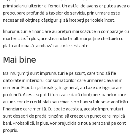
primi salariul ulterior al femeii. Un astfel de avans ar putea avea o
preocupare profundă a taxelor de serviciu, prin urmare este
necesar să obțineți câștiguri și să începeți pericolele încet.
Împrumuturile financiare au prețuri mai scăzute în comparație cu
mai fericite.
În plus, acestea includ mult mai puține cheltuieli cu
plata anticipată și inițiază facturile restante.
Mai bine
Mai mulțumiți sunt împrumuturile pe scurt, care tind să fie
datorate în interiorul consumatorilor care urmăresc avans în
numerar. Ei pot fi jailbreak și, în general, au taxe de îngrijorare
profundă. Acestea pot fi furnizate dacă doriți persoanelor care
au un scor de credit slab sau chiar zero bani și folosesc verificări
financiare care merită. Cu toate acestea, aceste împrumuturi
sunt deseori de pradă, tinzând să creeze un punct care implică
bani. Probabil că, în plus, vor prejudicia o nouă persoană pe cont
propriu.