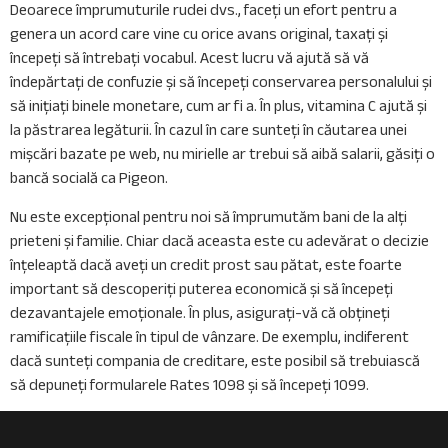
Deoarece împrumuturile rudei dvs., faceți un efort pentru a
genera un acord care vine cu orice avans original, taxați și
începeți să întrebați vocabul. Acest lucru vă ajută să vă
îndepărtați de confuzie și să începeți conservarea personalului și
să inițiați binele monetare, cum ar fi a. În plus, vitamina C ajută și
la păstrarea legăturii. În cazul în care sunteți în căutarea unei
mișcări bazate pe web, nu mirielle ar trebui să aibă salarii, găsiți o
bancă socială ca Pigeon.
Nu este excepțional pentru noi să împrumutăm bani de la alți
prieteni și familie. Chiar dacă aceasta este cu adevărat o decizie
înțeleaptă dacă aveți un credit prost sau pătat, este foarte
important să descoperiți puterea economică și să începeți
dezavantajele emoționale. În plus, asigurați-vă că obțineți
ramificațiile fiscale în tipul de vânzare. De exemplu, indiferent
dacă sunteți compania de creditare, este posibil să trebuiască
să depuneți formularele Rates 1098 și să începeți 1099.