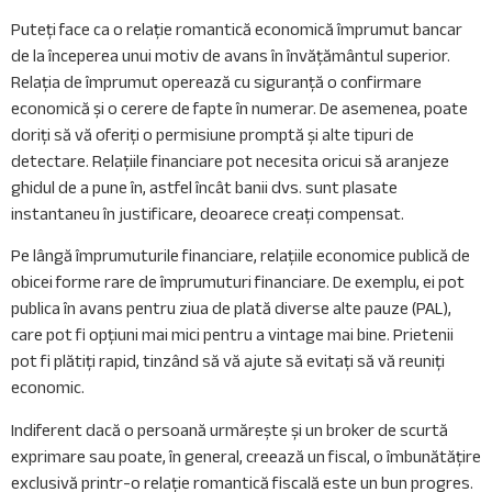
Puteți face ca o relație romantică economică împrumut bancar
de la începerea unui motiv de avans în învățământul superior.
Relația de împrumut operează cu siguranță o confirmare
economică și o cerere de fapte în numerar. De asemenea, poate
doriți să vă oferiți o permisiune promptă și alte tipuri de
detectare. Relațiile financiare pot necesita oricui să aranjeze
ghidul de a pune în, astfel încât banii dvs. sunt plasate
instantaneu în justificare, deoarece creați compensat.
Pe lângă împrumuturile financiare, relațiile economice publică de
obicei forme rare de împrumuturi financiare. De exemplu, ei pot
publica în avans pentru ziua de plată diverse alte pauze (PAL),
care pot fi opțiuni mai mici pentru a vintage mai bine. Prietenii
pot fi plătiți rapid, tinzând să vă ajute să evitați să vă reuniți
economic.
Indiferent dacă o persoană urmărește și un broker de scurtă
exprimare sau poate, în general, creează un fiscal, o îmbunătățire
exclusivă printr-o relație romantică fiscală este un bun progres.