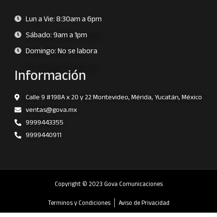
Lun a Vie: 8:30am a 6pm
Sábado: 9am a 1pm
Domingo: No se labora
Información
Calle 9 #198A x 20 y 22 Montevideo, Mérida, Yucatán, México
ventas@gova.mx
9999443355
9999440911
Copyright © 2023 Gova Comunicaciones
Terminos y Condiciones
Aviso de Privacidad