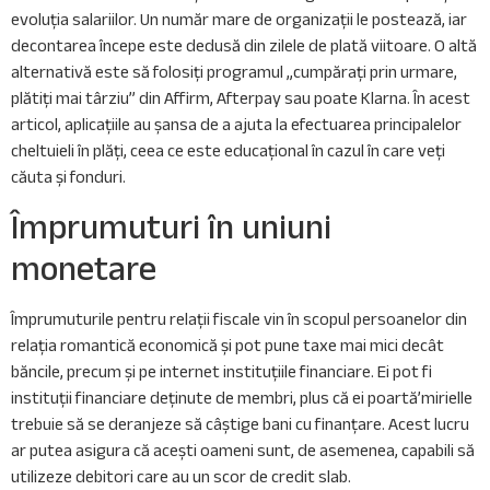
evoluția salariilor. Un număr mare de organizații le postează, iar
decontarea începe este dedusă din zilele de plată viitoare. O altă
alternativă este să folosiți programul „cumpărați prin urmare,
plătiți mai târziu” din Affirm, Afterpay sau poate Klarna. În acest
articol, aplicațiile au șansa de a ajuta la efectuarea principalelor
cheltuieli în plăți, ceea ce este educațional în cazul în care veți
căuta și fonduri.
Împrumuturi în uniuni
monetare
Împrumuturile pentru relații fiscale vin în scopul persoanelor din
relația romantică economică și pot pune taxe mai mici decât
băncile, precum și pe internet instituțiile financiare. Ei pot fi
instituții financiare deținute de membri, plus că ei poartă’mirielle
trebuie să se deranjeze să câștige bani cu finanțare. Acest lucru
ar putea asigura că acești oameni sunt, de asemenea, capabili să
utilizeze debitori care au un scor de credit slab.