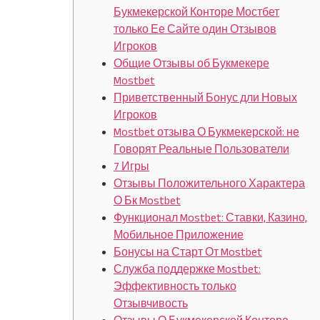
Букмекерской Конторе Мостбет
только Ее Сайте один Отзывов
Игроков
Общие Отзывы об Букмекере
Mostbet
Приветственный Бонус дли Новых
Игроков
Mostbet отзыва О Букмекерской: не
Говорят Реальные Пользователи
7 Игры
Отзывы Положительного Характера
О Бк Mostbet
Функционал Mostbet: Ставки, Казино,
Мобильное Приложение
Бонусы на Старт От Mostbet
Служба поддержке Mostbet:
Эффективность только
Отзывчивость