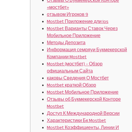
Отзывы О Букмекерской Конторе
«мостбет»
отзывом Игроков 9
Mostbet Приложение дли Ios
Mostbet Варианты Ставок Через
Мобильное Приложение
Методы Депозита
Информация семряуи Букмекерской
Компании Mostbet
Mostbet (мостбет) – Обзор
официальным Сайта
каковы Сведения О Мостбет
Mostbet краткой Обзор
Mostbet Мобильное Приложение
Отзывы об Букмекерской Конторе
Mostbet
Доступ К Международной Версии
Характеристики Бк Mostbet
Mostbet Коэффициенты, Линии И