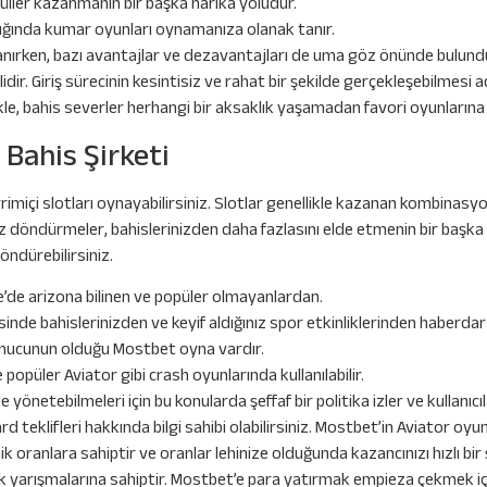
üller kazanmanın bir başka harika yoludur.
ılığında kumar oyunları oynamanıza olanak tanır.
lanırken, bazı avantajlar ve dezavantajları de uma göz önünde bulu
lidir. Giriş sürecinin kesintisiz ve rahat bir şekilde gerçekleşebilmesi 
lelikle, bahis severler herhangi bir aksaklık yaşamadan favori oyunlarına 
 Bahis Şirketi
imiçi slotları oynayabilirsiniz. Slotlar genellikle kazanan kombinas
z döndürmeler, bahislerinizden daha fazlasını elde etmenin bir başka
ndürebilirsiniz.
’de arizona bilinen ve popüler olmayanlardan.
esinde bahislerinizden ve keyif aldığınız spor etkinliklerinden haberdar
unucunun olduğu Mostbet oyna vardır.
opüler Aviator gibi crash oyunlarında kullanılabilir.
 yönetebilmeleri için bu konularda şeffaf bir politika izler ve kullanıcıla
teklifleri hakkında bilgi sahibi olabilirsiniz. Mostbet’in Aviator oyunu
oranlara sahiptir ve oranlar lehinize olduğunda kazancınızı hızlı bir 
lik yarışmalarına sahiptir. Mostbet’e para yatırmak empieza çekmek içi