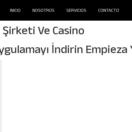
INICIO
NOSOTROS
SERVICIOS
CONTACTO
 Şirketi Ve Casino
Uygulamayı İndirin Empieza