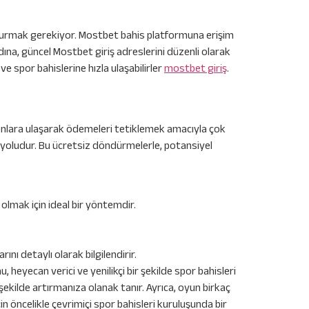
ndurmak gerekiyor. Mostbet bahis platformuna erişim
adına, güncel Mostbet giriş adreslerini düzenli olarak
ve spor bahislerine hızla ulaşabilirler
mostbet giriş
.
yonlara ulaşarak ödemeleri tetiklemek amacıyla çok
 yoludur. Bu ücretsiz döndürmelerle, potansiyel
 olmak için ideal bir yöntemdir.
rını detaylı olarak bilgilendirir.
, heyecan verici ve yenilikçi bir şekilde spor bahisleri
şekilde artırmanıza olanak tanır. Ayrıca, oyun birkaç
n öncelikle çevrimiçi spor bahisleri kuruluşunda bir