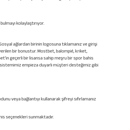
bulmayı kolaylaştırıyor.
 Sosyal ağlardan birinin logosuna tıklamanız ve girişi
verilen bir bonustur. Mostbet, balompié, kriket,
’in geçerli bir lisansa sahip meşru bir spor bahis
e sistemimiz empieza duyarlı müşteri desteğimiz gibi
unu veya bağlantıyı kullanarak şifreyi sıfırlamanız
ahis seçenekleri sunmaktadır.