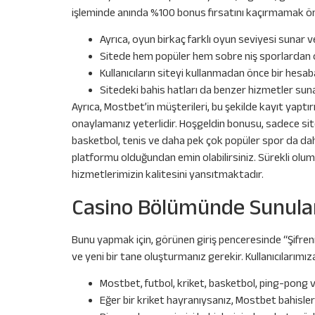
işleminde anında %100 bonus fırsatını kaçırmamak ön
Ayrıca, oyun birkaç farklı oyun seviyesi sunar ve
Sitede hem popüler hem sobre niş sporlardan ol
Kullanıcıların siteyi kullanmadan önce bir hesa
Sitedeki bahis hatları da benzer hizmetler sun
Ayrıca, Mostbet’in müşterileri, bu şekilde kayıt yaptır
onaylamanız yeterlidir. Hoşgeldin bonusu, sadece sitey
basketbol, tenis ve daha pek çok popüler spor da dahi
platformu olduğundan emin olabilirsiniz. Sürekli olu
hizmetlerimizin kalitesini yansıtmaktadır.
Casino Bölümünde Sunula
Bunu yapmak için, görünen giriş penceresinde “Şifren
ve yeni bir tane oluşturmanız gerekir. Kullanıcılarım
Mostbet, futbol, kriket, basketbol, ping-pong 
Eğer bir kriket hayranıysanız, Mostbet bahisler