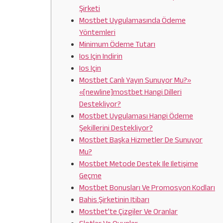
Şirketi
Mostbet Uygulamasında Ödeme
Yöntemleri
Minimum Ödeme Tutarı
Ios Için Indirin
Ios Için
Mostbet Canlı Yayın Sunuyor Mu?»
«[newline]mostbet Hangi Dilleri
Destekliyor?
Mostbet Uygulaması Hangi Ödeme
Şekillerini Destekliyor?
Mostbet Başka Hizmetler De Sunuyor
Mu?
Mostbet Metode Destek Ile Iletişime
Geçme
Mostbet Bonusları Ve Promosyon Kodları
Bahis Şirketinin Itibarı
Mostbet’te Çizgiler Ve Oranlar