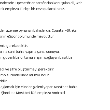
maktadır. Operatörler tarafından konuşulan dil, web
ek empieza Türkçe bir cevap alacaksınız.
kler üzerine oynanan bahislerdir. Counter-Strike,
esinin eSpor bölümünde mevcuttur.
eniz gerekecektir.
arına canlı bahis yapma şansı sunuyor.
n güvenli bir ortama erişim sağlayan basit bir
cı adı ve şifre oluşturmayı gerektirir.
n demo sürümlerinde mümkündür.
ilir.
sağlamak için elinden geleni yapar. Mostbet bahis
ık. Şimdi ise Mostbet iOS empieza Android