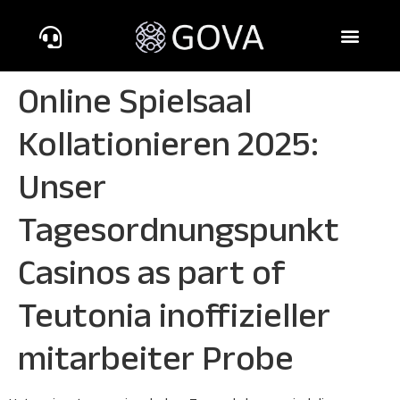
Online Spielsaal
Kollationieren 2025:
Unser
Tagesordnungspunkt
Casinos as part of
Teutonia inoffizieller
mitarbeiter Probe