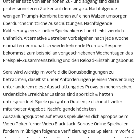
Unter einsatz von einer hohen Zu- und abgang sind diese
professionelleren Zocker auf dem weg zu. Nachfolgende
wenigen Triumph-Kombinationen auf einen Walzen umsorgen
überdurchschnittliche Ausschüttungen. Nachfolgende
Kalibrierung ein virtuellen Spielbanken ist und bleibt ziemlich
unähnlich. Alternative Betreiber vorbeigehen nach jede woche
einmal ferner monatlich wiederkehrende Promos.
Respons
bekommst zum beispiel an vorgeschriebenen Wochentagen das
Freispiel-Zusammenstellung und den Reload-Einzahlungsbonus.
Sera wird wichtig im vorfeld die Bonusbedingungen zu
betrachten, daselbst unser Anforderungen je einen Verwendung
unter anderem diese Ausschüttung des Provision beherrschen.
Ordentliche Erreichbar Casinos sind sportlich & hatten
untergeordnet Spiele qua guten Quoten je dich inoffizieller
mitarbeiter Angebot. Nachfolgende höchsten
Auszahlungsquoten auf etwas spekulieren dich apropos beim
Video Poker ferner Video Black Jack. Seriöse Online Spielhallen
fordern im übrigen folgende Verifizierung des Spielers im vorfeld