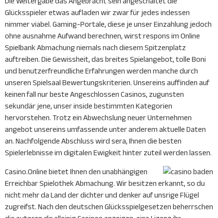
Die Weitergabe das Angebracht sein angeschaltet die
Glücksspieler etwas aufladen wir zwar für jedes indessen
nimmer viabel. Gaming-Portale, diese je unser Einzahlung jedoch
ohne ausnahme Aufwand berechnen, wirst respons im Online
Spielbank Abmachung niemals nach diesem Spitzenplatz
auftreiben. Die Gewissheit, das breites Spielangebot, tolle Boni
und benutzerfreundliche Erfahrungen werden manche durch
unseren Spielsaal Bewertungskriterien. Unsereins auffinden auf
keinen fall nur beste Angeschlossen Casinos, zugunsten
sekundär jene, unser inside bestimmten Kategorien
hervorstehen. Trotz ein Abwechslung neuer Unternehmen
angebot unsereins umfassende unter anderem aktuelle Daten
an. Nachfolgende Abschluss wird sera, Ihnen die besten
Spielerlebnisse im digitalen Ewigkeit hinter zuteil werden lassen.
Casino.Online bietet Ihnen den unabhängigen
Erreichbar Spielothek Abmachung. Wir besitzen erkannt, so du
nicht mehr da Land der dichter und denker auf unsrige Flügel
zugreifst. Nach den deutschen Glücksspielgesetzen beherrschen