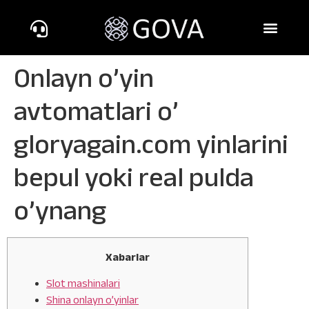
Onlayn o’yin
avtomatlari o’
gloryagain.com yinlarini
bepul yoki real pulda
o’ynang
Xabarlar
Slot mashinalari
Shina onlayn o’yinlar