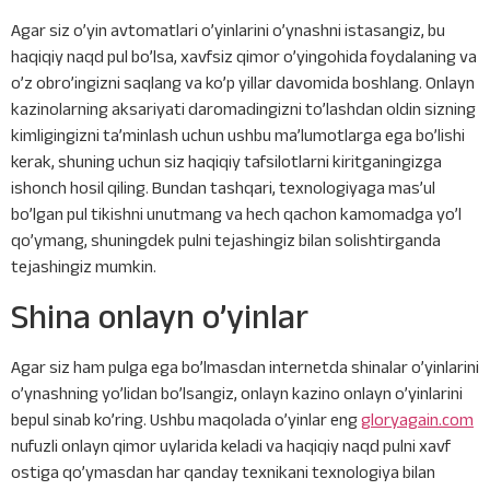
Agar siz o’yin avtomatlari o’yinlarini o’ynashni istasangiz, bu
haqiqiy naqd pul bo’lsa, xavfsiz qimor o’yingohida foydalaning va
o’z obro’ingizni saqlang va ko’p yillar davomida boshlang. Onlayn
kazinolarning aksariyati daromadingizni to’lashdan oldin sizning
kimligingizni ta’minlash uchun ushbu ma’lumotlarga ega bo’lishi
kerak, shuning uchun siz haqiqiy tafsilotlarni kiritganingizga
ishonch hosil qiling. Bundan tashqari, texnologiyaga mas’ul
bo’lgan pul tikishni unutmang va hech qachon kamomadga yo’l
qo’ymang, shuningdek pulni tejashingiz bilan solishtirganda
tejashingiz mumkin.
Shina onlayn o’yinlar
Agar siz ham pulga ega bo’lmasdan internetda shinalar o’yinlarini
o’ynashning yo’lidan bo’lsangiz, onlayn kazino onlayn o’yinlarini
bepul sinab ko’ring. Ushbu maqolada o’yinlar eng
gloryagain.com
nufuzli onlayn qimor uylarida keladi va haqiqiy naqd pulni xavf
ostiga qo’ymasdan har qanday texnikani texnologiya bilan