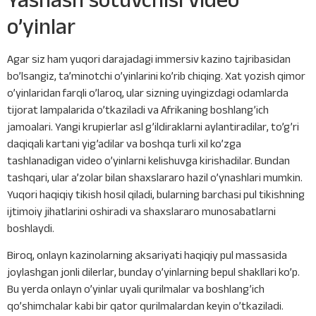
o’yinlar
Agar siz ham yuqori darajadagi immersiv kazino tajribasidan
bo’lsangiz, ta’minotchi o’yinlarini ko’rib chiqing. Xat yozish qimor
o’yinlaridan farqli o’laroq, ular sizning uyingizdagi odamlarda
tijorat lampalarida o’tkaziladi va Afrikaning boshlang’ich
jamoalari. Yangi krupierlar asl g’ildiraklarni aylantiradilar, to’g’ri
daqiqali kartani yig’adilar va boshqa turli xil ko’zga
tashlanadigan video o’yinlarni kelishuvga kirishadilar. Bundan
tashqari, ular a’zolar bilan shaxslararo hazil o’ynashlari mumkin.
Yuqori haqiqiy tikish hosil qiladi, bularning barchasi pul tikishning
ijtimoiy jihatlarini oshiradi va shaxslararo munosabatlarni
boshlaydi.
Biroq, onlayn kazinolarning aksariyati haqiqiy pul massasida
joylashgan jonli dilerlar, bunday o’yinlarning bepul shakllari ko’p.
Bu yerda onlayn o’yinlar uyali qurilmalar va boshlang’ich
qo’shimchalar kabi bir qator qurilmalardan keyin o’tkaziladi.