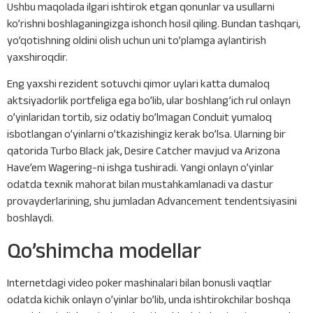
Ushbu maqolada ilgari ishtirok etgan qonunlar va usullarni
ko’rishni boshlaganingizga ishonch hosil qiling. Bundan tashqari,
yo’qotishning oldini olish uchun uni to’plamga aylantirish
yaxshiroqdir.
Eng yaxshi rezident sotuvchi qimor uylari katta dumaloq
aktsiyadorlik portfeliga ega bo’lib, ular boshlang’ich rul onlayn
o’yinlaridan tortib, siz odatiy bo’lmagan Conduit yumaloq
isbotlangan o’yinlarni o’tkazishingiz kerak bo’lsa. Ularning bir
qatorida Turbo Black jak, Desire Catcher mavjud va Arizona
Have’em Wagering-ni ishga tushiradi. Yangi onlayn o’yinlar
odatda texnik mahorat bilan mustahkamlanadi va dastur
provayderlarining, shu jumladan Advancement tendentsiyasini
boshlaydi.
Qo’shimcha modellar
Internetdagi video poker mashinalari bilan bonusli vaqtlar
odatda kichik onlayn o’yinlar bo’lib, unda ishtirokchilar boshqa