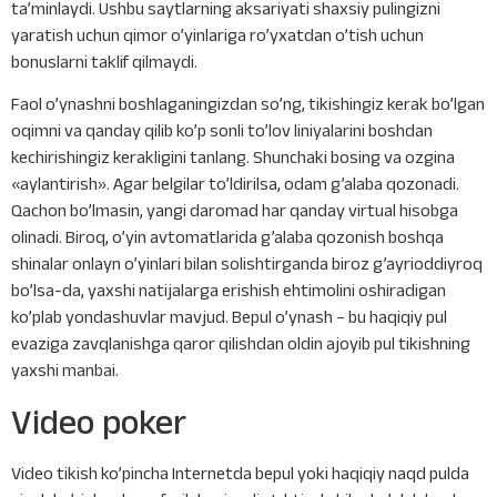
ta’minlaydi. Ushbu saytlarning aksariyati shaxsiy pulingizni
yaratish uchun qimor o’yinlariga ro’yxatdan o’tish uchun
bonuslarni taklif qilmaydi.
Faol o’ynashni boshlaganingizdan so’ng, tikishingiz kerak bo’lgan
oqimni va qanday qilib ko’p sonli to’lov liniyalarini boshdan
kechirishingiz kerakligini tanlang. Shunchaki bosing va ozgina
«aylantirish». Agar belgilar to’ldirilsa, odam g’alaba qozonadi.
Qachon bo’lmasin, yangi daromad har qanday virtual hisobga
olinadi. Biroq, o’yin avtomatlarida g’alaba qozonish boshqa
shinalar onlayn o’yinlari bilan solishtirganda biroz g’ayrioddiyroq
bo’lsa-da, yaxshi natijalarga erishish ehtimolini oshiradigan
ko’plab yondashuvlar mavjud. Bepul o’ynash – bu haqiqiy pul
evaziga zavqlanishga qaror qilishdan oldin ajoyib pul tikishning
yaxshi manbai.
Video poker
Video tikish ko’pincha Internetda bepul yoki haqiqiy naqd pulda