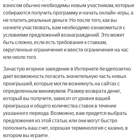
взносом обычно необходимы новым участникам, которые
собираются получить программу и начать онлайн-игры, а
не платить реальные деньги. Но после того, как вы
начнете участвовать, вам необходимо ознакомиться с
условиями предложений вознаграждений. Это может
быть сложно, если есть требования к ставкам,
округленные ограничения и ввести ограничения на час
или около того.
Зачастую игорное заведение в Интернете бездепозитно
дает возможность погасить значительную часть новых
проигрышей, которые могли возникнуть на сайтах с
определенным минимумом. Размер возврата денег,
который вы получите, зависит от уровня вашей
проигрыша и общего количества ставок в течение
указанного периода. Возможно, вам придется выбрать
предложения из этой статьи, или они могут быстро
пополнить ваш счет, хорошая терминология с казино, в
котором вы играете.