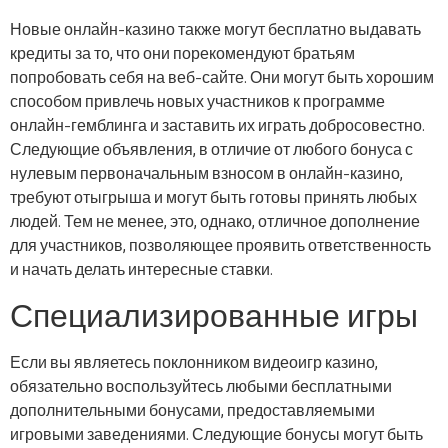
Новые онлайн-казино также могут бесплатно выдавать
кредиты за то, что они порекомендуют братьям
попробовать себя на веб-сайте. Они могут быть хорошим
способом привлечь новых участников к программе
онлайн-гемблинга и заставить их играть добросовестно.
Следующие объявления, в отличие от любого бонуса с
нулевым первоначальным взносом в онлайн-казино,
требуют отыгрыша и могут быть готовы принять любых
людей. Тем не менее, это, однако, отличное дополнение
для участников, позволяющее проявить ответственность
и начать делать интересные ставки.
Специализированные игры
Если вы являетесь поклонником видеоигр казино,
обязательно воспользуйтесь любыми бесплатными
дополнительными бонусами, предоставляемыми
игровыми заведениями. Следующие бонусы могут быть