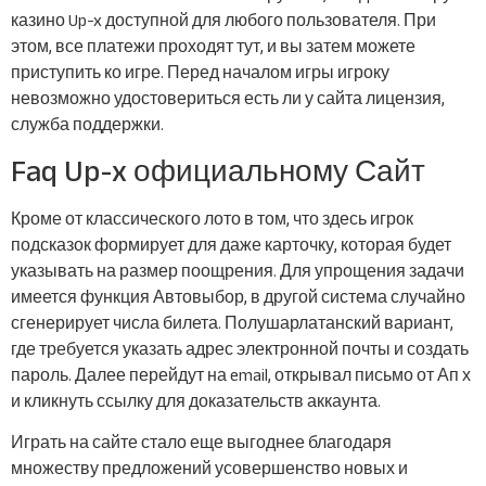
казино Up-x доступной для любого пользователя. При
этом, все платежи проходят тут, и вы затем можете
приступить ко игре. Перед началом игры игроку
невозможно удостовериться есть ли у сайта лицензия,
служба поддержки.
Faq Up-x официальному Сайт
Кроме от классического лото в том, что здесь игрок
подсказок формирует для даже карточку, которая будет
указывать на размер поощрения. Для упрощения задачи
имеется функция Автовыбор, в другой система случайно
сгенерирует числа билета. Полушарлатанский вариант,
где требуется указать адрес электронной почты и создать
пароль. Далее перейдут на email, открывал письмо от Ап х
и кликнуть ссылку для доказательств аккаунта.
Играть на сайте стало еще выгоднее благодаря
множеству предложений усовершенство новых и