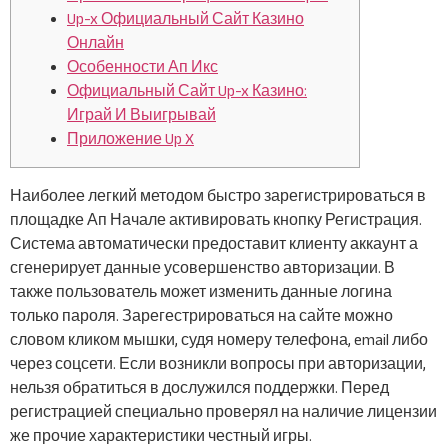
Up-x Официальный Сайт Казино
Онлайн
Особенности Ап Икс
Официальный Сайт Up-x Казино:
Играй И Выигрывай
Приложение Up X
Наиболее легкий методом быстро зарегистрироваться в
площадке Ап Начале активировать кнопку Регистрация.
Система автоматически предоставит клиенту аккаунт а
сгенерирует данные усовершенство авторизации. В
также пользователь может изменить данные логина
только пароля. Зарегестрироваться на сайте можно
словом кликом мышки, судя номеру телефона, email либо
через соцсети. Если возникли вопросы при авторизации,
нельзя обратиться в дослужился поддержки. Перед
регистрацией специально проверял на наличие лицензии
же прочие характеристики честный игры.