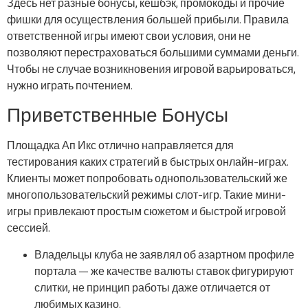
Здесь нет разные бонусы, кешбэк, промокоды и прочие
фишки для осуществления большей прибыли. Правила
ответственной игры имеют свои условия, они не
позволяют перестраховаться большими суммами деньги.
Чтобы не случае возникновения игровой варьироваться,
нужно играть почтением.
Приветственные Бонусы
Площадка Ап Икс отлично направляется для
тестирования каких стратегий в быстрых онлайн-играх.
Клиенты может попробовать однопользовательский же
многопользовательский режимы слот-игр. Такие мини-
игры привлекают простым сюжетом и быстрой игровой
сессией.
Владельцы клуба не заявлял об азартном профиле
портала — же качестве валюты ставок фигурируют
слитки, не принцип работы даже отличается от
любимых казино.