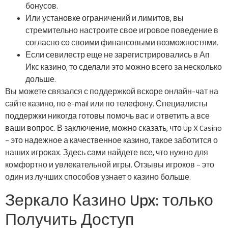
бонусов.
Или установке ограничений и лимитов, вы
стремительно настроите свое игровое поведение в
согласно со своими финансовыми возможностями.
Если севилестр еще не зарегистрировались в Ап
Икс казино, то сделали это можно всего за несколько
дольше.
Вы можете связался с поддержкой вскоре онлайн-чат на
сайте казино, по e-mail или по телефону. Специалисты
поддержки никогда готовы помочь вас и ответить а все
ваши вопрос. В заключение, можно сказать, что Up X Casino
– это надежное а качественное казино, такое заботится о
наших игроках. Здесь сами найдете все, что нужно для
комфортно и увлекательной игры. Отзывы игроков – это
один из лучших способов узнает о казино больше.
Зеркало Казино Upx: только
Получить Доступ