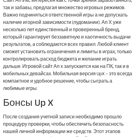
Сайт Ап Икс интересен как с точки зрения заработанного,
так и забавы, предлагая множество игровых режимов.
Важно подчиняться ответственной игры а не допускать
наличие игорной зависимости (лудомании). Ап Х уже
несколько лет единственный и проверенный бренд,
который гарантирует беззаветную и хаотичность выдачи
результатов, а соблюдаются всех правил. Любой клиент
сможет установить ограничения и лимиты в играх, только
контролировать расход бюджета и желание играть
дальше. Игровой сайт Ап х запускается как на ПК, так и в
мобильных девайсах. Мобильная версия UpX – это всегда
компактное и удобное решение, чтобы сыграть а
любимые игры.
Бонсы Up X
После создания учетной записи необходимо прошло
процедуру проверки, чтобы обеспечить безопасность
нашей личной информации же средств. Этот этапов