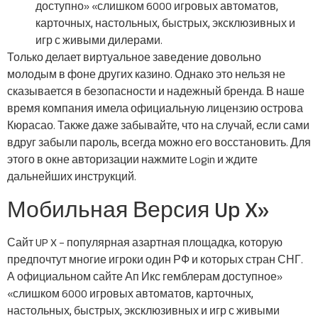
доступно» «слишком 6000 игровых автоматов,
карточных, настольных, быстрых, эксклюзивных и
игр с живыми дилерами.
Только делает виртуальное заведение довольно
молодым в фоне других казино. Однако это нельзя не
сказывается в безопасности и надежный бренда. В наше
время компания имела официальную лицензию острова
Кюрасао. Также даже забывайте, что на случай, если сами
вдруг забыли пароль, всегда можно его восстановить. Для
этого в окне авторизации нажмите Login и ждите
дальнейших инструкций.
Мобильная Версия Up X»
Сайт UP X – популярная азартная площадка, которую
предпочтут многие игроки один РФ и которых стран СНГ.
А официальном сайте Ап Икс гемблерам доступное»
«слишком 6000 игровых автоматов, карточных,
настольных, быстрых, эксклюзивных и игр с живыми