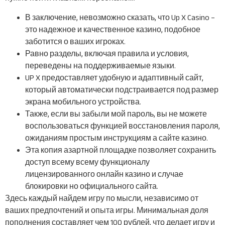
В заключение, невозможно сказать, что Up X Casino –
это надежное и качественное казино, подобное
заботится о ваших игроках.
Равно разделы, включая правила и условия,
переведены на поддерживаемые языки.
UP X предоставляет удобную и адаптивный сайт,
который автоматически подстраивается под размер
экрана мобильного устройства.
Также, если вы забыли мой пароль, вы не можете
воспользоваться функцией восстановления пароля,
ожиданиям простым инструкциям а сайте казино.
Эта копия азартной площадке позволяет сохранить
доступ всему всему функционалу
лицензированного онлайн казино и случае
блокировки но официального сайта.
Здесь каждый найдем игру по мысли, независимо от
ваших предпочтений и опыта игры. Минимальная доля
пополнения составляет чем 100 рублей, что делает игру и