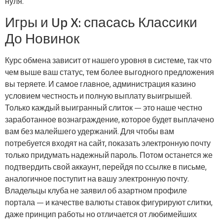
нуля.
Игры и Up X: спасась Классики
До Новинок
Курс обмена зависит от нашего уровня в системе, так что
чем выше ваш статус, тем более выгодного предложения
вы теряете. И самое главное, администрация казино
условием честность и полную выплату выигрышей.
Только каждый выигранный слиток — это наше честно
заработанное вознаграждение, которое будет выплачено
вам без малейшего удержаний. Для чтобы вам
потребуется входят на сайт, показать электронную почту
только придумать надежный пароль. Потом останется же
подтвердить свой аккаунт, перейдя по ссылке в письме,
аналогичное поступит на вашу электронную почту.
Владельцы клуба не заявил об азартном профиле
портала — и качестве валюты ставок фигурируют слитки,
даже принцип работы но отличается от любимейших