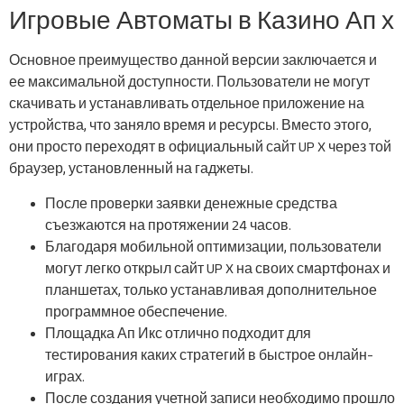
Игровые Автоматы в Казино Ап х
Основное преимущество данной версии заключается и
ее максимальной доступности. Пользователи не могут
скачивать и устанавливать отдельное приложение на
устройства, что заняло время и ресурсы. Вместо этого,
они просто переходят в официальный сайт UP X через той
браузер, установленный на гаджеты.
После проверки заявки денежные средства
съезжаются на протяжении 24 часов.
Благодаря мобильной оптимизации, пользователи
могут легко открыл сайт UP X на своих смартфонах и
планшетах, только устанавливая дополнительное
программное обеспечение.
Площадка Ап Икс отлично подходит для
тестирования каких стратегий в быстрое онлайн-
играх.
После создания учетной записи необходимо прошло