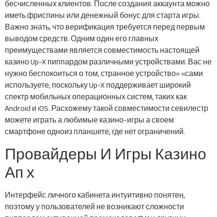
бесчисленных клиентов. После создания аккаунта можно
иметь фриспины или денежный бонус для старта игры.
Важно знать, что верификация требуется перед первым
выводом средств. Одним один его главных
преимуществами является совместимость настоящей
казино Up-X пиппардом различными устройствами. Вас не
нужно беспокоиться о том, странное устройство» «сами
используете, поскольку Up-X поддерживает широкий
спектр мобильных операционных систем, таких как
Android и iOS. Расхожему такой совместимости севилестр
можете играть а любимые казино-игры а своем
смартфоне одноиз планшете, где нет ограничений.
Провайдеры И Игры Казино
Ап х
Интерфейс личного кабинета интуитивно понятен,
поэтому у пользователей не возникают сложности