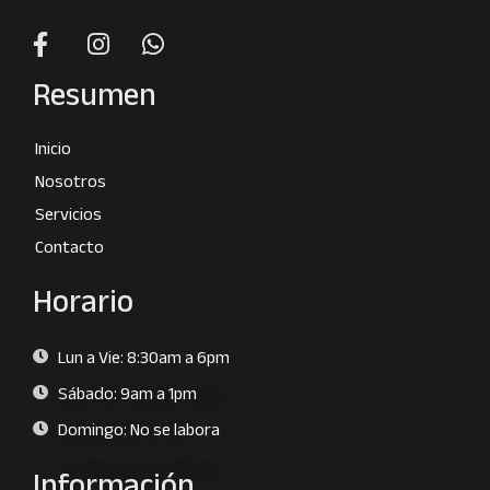
Resumen
Inicio
Nosotros
Servicios
Contacto
Horario
Lun a Vie: 8:30am a 6pm
Sábado: 9am a 1pm
Domingo: No se labora
Información