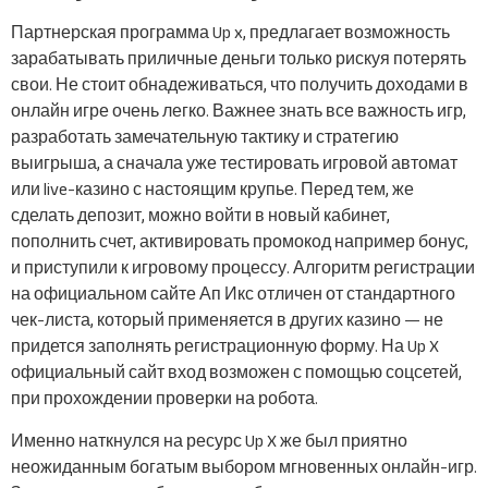
Партнерская программа Up x, предлагает возможность
зарабатывать приличные деньги только рискуя потерять
свои. Не стоит обнадеживаться, что получить доходами в
онлайн игре очень легко. Важнее знать все важность игр,
разработать замечательную тактику и стратегию
выигрыша, а сначала уже тестировать игровой автомат
или live-казино с настоящим крупье. Перед тем, же
сделать депозит, можно войти в новый кабинет,
пополнить счет, активировать промокод например бонус,
и приступили к игровому процессу. Алгоритм регистрации
на официальном сайте Ап Икс отличен от стандартного
чек-листа, который применяется в других казино — не
придется заполнять регистрационную форму. На Up X
официальный сайт вход возможен с помощью соцсетей,
при прохождении проверки на робота.
Именно наткнулся на ресурс Up X же был приятно
неожиданным богатым выбором мгновенных онлайн-игр.