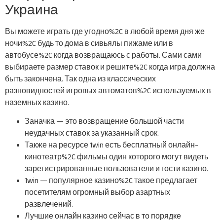
Украина
Вы можете играть где угодно%2C в любой время дня же
ночи%2C будь то дома в сивьялы пижаме или в
автобусе%2C когда возвращаюсь с работы. Сами сами
выбираете размер ставок и решите%2C когда игра должна
быть закончена. Так одна из классических
разновидностей игровых автоматов%2C используемых в
наземных казино.
Заначка — это возвращение большой части
неудачных ставок за указанный срок.
Также на ресурсе 1win есть бесплатный онлайн-
кинотеатр%2C фильмы один которого могут видеть
зарегистрированные пользователи и гости казино.
1win — популярное казино%2C такое предлагает
посетителям огромный выбор азартных
развлечений.
Лучшие онлайн казино сейчас в то порядке