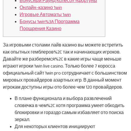
Бонусный Раунд Колесо» «фортуны
Онлайн-казино 1win
Игровые Автоматы 1win
Бонусы 1win%3A Программа
Поощрения Казино
За игровыми столами лайв казино вы можете встретить
как опытных гемблеров%2C так и начинающих игроков.
Давайте же разберемся%2C в какие игры чаще меньше
играют игроки 1win live casino. Только более 7 коросса
официальный сайт 1win pro сотрудничает с большинством
мировых провайдеров азартных игр. В данный момент
игрокам доступны игры ото более чем 120 провайдеров.
В плане функционала и выбора развлечений
словечка в чем%2C хотя программа умеет обходить
блокировки и гораздо самым избавляет ото поиска
зеркал.
Для некоторых клиентов инициируют