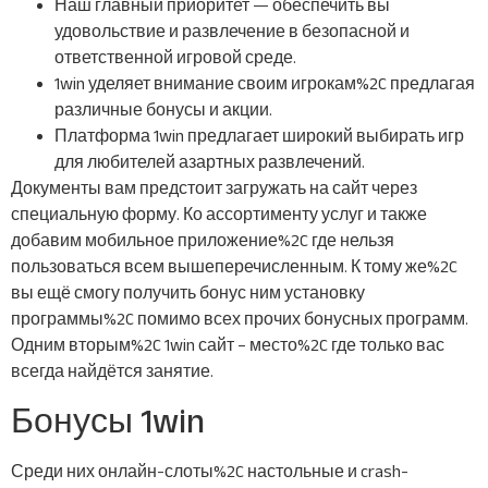
Наш главный приоритет — обеспечить вы
удовольствие и развлечение в безопасной и
ответственной игровой среде.
1win уделяет внимание своим игрокам%2C предлагая
различные бонусы и акции.
Платформа 1win предлагает широкий выбирать игр
для любителей азартных развлечений.
Документы вам предстоит загружать на сайт через
специальную форму. Ко ассортименту услуг и также
добавим мобильное приложение%2C где нельзя
пользоваться всем вышеперечисленным. К тому же%2C
вы ещё смогу получить бонус ним установку
программы%2C помимо всех прочих бонусных программ.
Одним вторым%2C 1win сайт – место%2C где только вас
всегда найдётся занятие.
Бонусы 1win
Среди них онлайн-слоты%2C настольные и crash-