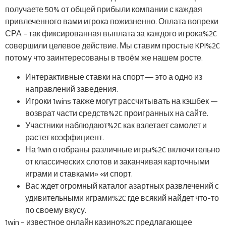
получаете 50% от общей прибыли компании с каждая
привлеченного вами игрока пожизненно. Оплата вопреки
СРА – так фиксированная выплата за каждого игрока%2C
совершили целевое действие. Мы ставим простые KPI%2C
потому что заинтересованы в твоём же нашем росте.
Интерактивные ставки на спорт ― это а одно из
направлений заведения.
Игроки 1wins также могут рассчитывать на кэшбек —
возврат части средств%2C проигранных на сайте.
Участники наблюдают%2C как взлетает самолет и
растет коэффициент.
На 1win отобраны различные игры%2C включительно
от классических слотов и заканчивая карточными
играми и ставками» «и спорт.
Вас ждет огромный каталог азартных развлечений с
удивительными играми%2C где всякий найдет что-то
по своему вкусу.
1win – известное онлайн казино%2C предлагающее