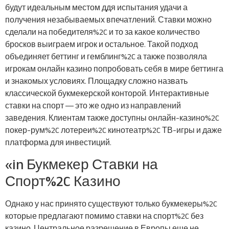
будут идеальным местом ддя испытания удачи а
получения незабываемых впечатлений. Ставки можно
сделали на победителя%2C и то за какое количество
бросков выиграем игрок и остальное. Такой подход
объединяет беттинг и гемблинг%2C а также позволяла
игрокам онлайн казино попробовать себя в мире беттинга
и знакомых условиях. Площадку сложно назвать
классической букмекерской конторой. Интерактивные
ставки на спорт ― это же одно из направлений
заведения. Клиентам также доступны онлайн-казино%2C
покер-рум%2C лотереи%2C кинотеатр%2C ТВ-игры и даже
платформа для инвестиций.
«in Букмекер Ставки на
Спорт%2C Казино
Однако у нас принято существуют только букмекеры%2C
которые предлагают помимо ставки на спорт%2C без
казино. Центральное разрешение в Европы еще не