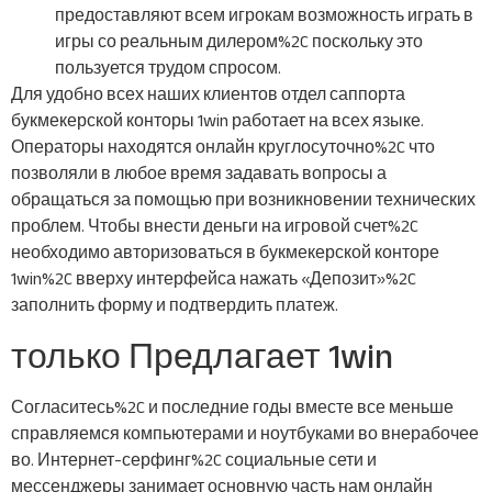
предоставляют всем игрокам возможность играть в
игры со реальным дилером%2C поскольку это
пользуется трудом спросом.
Для удобно всех наших клиентов отдел саппорта
букмекерской конторы 1win работает на всех языке.
Операторы находятся онлайн круглосуточно%2C что
позволяли в любое время задавать вопросы а
обращаться за помощью при возникновении технических
проблем. Чтобы внести деньги на игровой счет%2C
необходимо авторизоваться в букмекерской конторе
1win%2C вверху интерфейса нажать «Депозит»%2C
заполнить форму и подтвердить платеж.
только Предлагает 1win
Согласитесь%2C и последние годы вместе все меньше
справляемся компьютерами и ноутбуками во внерабочее
во. Интернет-серфинг%2C социальные сети и
мессенджеры занимает основную часть нам онлайн