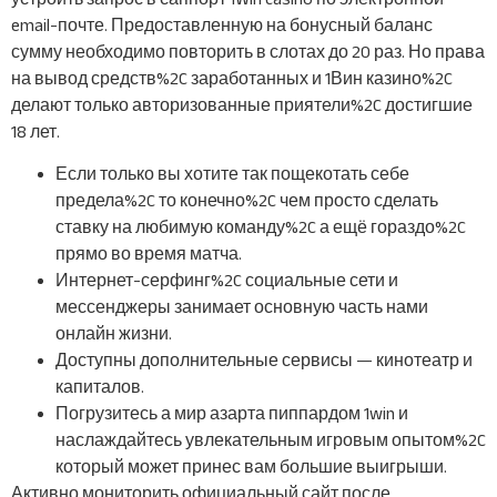
email-почте. Предоставленную на бонусный баланс
сумму необходимо повторить в слотах до 20 раз. Но права
на вывод средств%2C заработанных и 1Вин казино%2C
делают только авторизованные приятели%2C достигшие
18 лет.
Если только вы хотите так пощекотать себе
предела%2C то конечно%2C чем просто сделать
ставку на любимую команду%2C а ещё гораздо%2C
прямо во время матча.
Интернет-серфинг%2C социальные сети и
мессенджеры занимает основную часть нами
онлайн жизни.
Доступны дополнительные сервисы — кинотеатр и
капиталов.
Погрузитесь а мир азарта пиппардом 1win и
наслаждайтесь увлекательным игровым опытом%2C
который может принес вам большие выигрыши.
Активно мониторить официальный сайт после