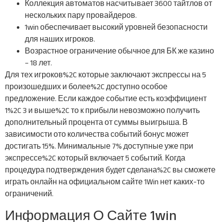
Коллекция автоматов насчитывает 3600 тайтлов от
нескольких пару провайдеров.
1win обеспечивает высокий уровней безопасности
для наших игроков.
Возрастное ограничение обычное для БК же казино
– 18 лет.
Для тех игроков%2C которые заключают экспрессы на 5
произошедших и более%2C доступно особое
предложение. Если каждое событие есть коэффициент
1%2C 3 и выше%2C то к прибыли невозможно получить
дополнительный процента от суммы выигрыша. В
зависимости ото количества событий бонус может
достигать 15%. Минимальные 7% доступные уже при
экспрессе%2C который включает 5 событий. Когда
процедура подтверждения будет сделана%2C вы сможете
играть онлайн на официальном сайте 1Win нет каких-то
ограничений.
Информация О Сайте 1win