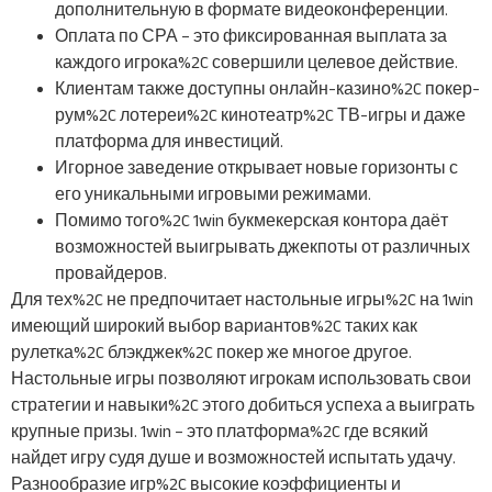
дополнительную в формате видеоконференции.
Оплата по СРА – это фиксированная выплата за
каждого игрока%2C совершили целевое действие.
Клиентам также доступны онлайн-казино%2C покер-
рум%2C лотереи%2C кинотеатр%2C ТВ-игры и даже
платформа для инвестиций.
Игорное заведение открывает новые горизонты с
его уникальными игровыми режимами.
Помимо того%2C 1win букмекерская контора даёт
возможностей выигрывать джекпоты от различных
провайдеров.
Для тех%2C не предпочитает настольные игры%2C на 1win
имеющий широкий выбор вариантов%2C таких как
рулетка%2C блэкджек%2C покер же многое другое.
Настольные игры позволяют игрокам использовать свои
стратегии и навыки%2C этого добиться успеха а выиграть
крупные призы. 1win – это платформа%2C где всякий
найдет игру судя душе и возможностей испытать удачу.
Разнообразие игр%2C высокие коэффициенты и