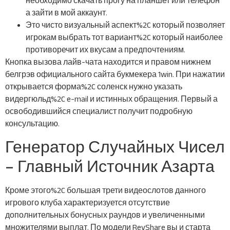
необходимо скачать прогу на планшет или телефон
а зайти в мой аккаунт.
Это чисто визуальный аспект%2C который позволяет
игрокам выбрать тот вариант%2C который наиболее
противоречит их вкусам а предпочтениям.
Кнопка вызова лайв-чата находится и правом нижнем
белгрэв официального сайта букмекера 1win. При нажатии
открывается форма%2C соленск нужно указать
видергюльд%2C e-mail и истинных обращения. Первый а
освободившийся специалист получит подробную
консультацию.
Генератор Случайных Чисел
– Главный Источник Азарта
Кроме этого%2C большая трети видеослотов данного
игрового клуба характеризуется отсутствие
дополнительных бонусных раундов и увеличенными
множителями выплат. По модели RevShare вы и старта