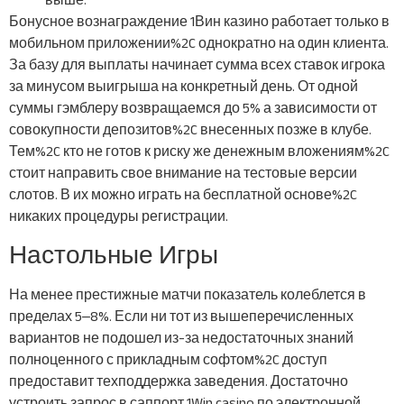
Бонусное вознаграждение 1Вин казино работает только в
мобильном приложении%2C однократно на один клиента.
За базу для выплаты начинает сумма всех ставок игрока
за минусом выигрыша на конкретный день. От одной
суммы гэмблеру возвращаемся до 5% а зависимости от
совокупности депозитов%2C внесенных позже в клубе.
Тем%2C кто не готов к риску же денежным вложениям%2C
стоит направить свое внимание на тестовые версии
слотов. В их можно играть на бесплатной основе%2C
никаких процедуры регистрации.
Настольные Игры
На менее престижные матчи показатель колеблется в
пределах 5‒8%. Если ни тот из вышеперечисленных
вариантов не подошел из-за недостаточных знаний
полноценного с прикладным софтом%2C доступ
предоставит техподдержка заведения. Достаточно
устроить запрос в саппорт 1Win casino по электронной