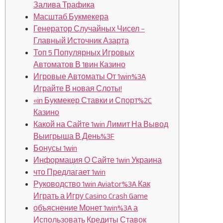
Залива Трафика
Масштаб Букмекера
Генератор Случайных Чисел –
Главный Источник Азарта
Топ 5 Популярных Игровых
Автоматов В 1вин Казино
Игровые Автоматы От 1win%3A
Играйте В новая Слоты!
«in Букмекер Ставки и Спорт%2C
Казино
Какой на Сайте 1win Лимит На Вывод
Выигрыша В День%3F
Бонусы 1win
Информация О Сайте 1win Украина
что Предлагает 1win
Руководство 1win Aviator%3A Как
Играть а Игру Casino Crash Game
объяснение Монет 1win%3A а
Использовать Кредиты Ставок