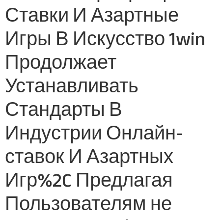
Ставки И Азартные
Игры В Искусство 1win
Продолжает
Устанавливать
Стандарты В
Индустрии Онлайн-
ставок И Азартных
Игр%2C Предлагая
Пользователям не