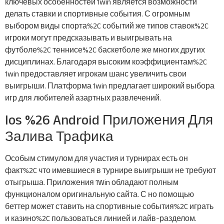
ключевых особенностей 1win является возможности
делать ставки и спортивные события. С огромным
выбором виды спорта%2C событий же типов ставок%2C
игроки могут предсказывать и выигрывать на
футболе%2C теннисе%2C баскетболе же многих других
дисциплинах. Благодаря высоким коэффициентам%2C
1win предоставляет игрокам шанс увеличить свои
выигрыши. Платформа 1win предлагает широкий выбора
игр для любителей азартных развлечений.
Ios %26 Android Приложения Для
Залива Трафика
Особым стимулом для участия и турнирах есть он
факт%2C что имевшиеся в турнире выигрыши не требуют
отыгрыша. Приложения 1Win обладают полным
функционалом оригинальную сайта. С но помощью
беттер может ставить на спортивные события%2C играть
и казино%2C пользоваться линией и лайв-разделом.