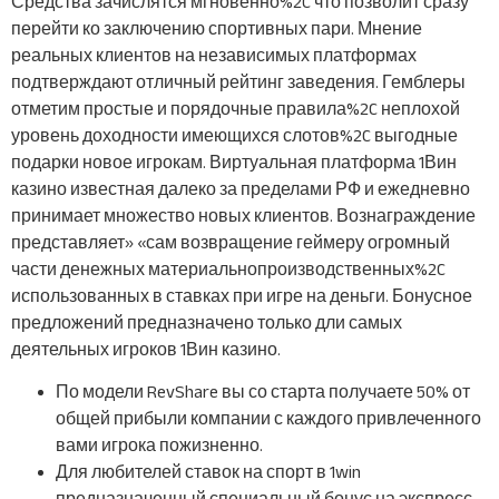
Средства зачислятся мгновенно%2C что позволит сразу
перейти ко заключению спортивных пари. Мнение
реальных клиентов на независимых платформах
подтверждают отличный рейтинг заведения. Гемблеры
отметим простые и порядочные правила%2C неплохой
уровень доходности имеющихся слотов%2C выгодные
подарки новое игрокам. Виртуальная платформа 1Вин
казино известная далеко за пределами РФ и ежедневно
принимает множество новых клиентов. Вознаграждение
представляет» «сам возвращение геймеру огромный
части денежных материальнопроизводственных%2C
использованных в ставках при игре на деньги. Бонусное
предложений предназначено только дли самых
деятельных игроков 1Вин казино.
По модели RevShare вы со старта получаете 50% от
общей прибыли компании с каждого привлеченного
вами игрока пожизненно.
Для любителей ставок на спорт в 1win
предназначенный специальный бонус на экспресс.