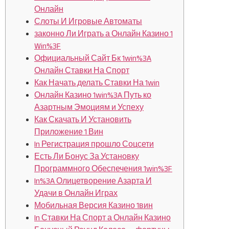
Онлайн
Слоты И Игровые Автоматы
законно Ли Играть а Онлайн Казино 1
Win%3F
Официальный Сайт Бк 1win%3A
Онлайн Ставки На Спорт
Как Начать делать Ставки На 1win
Онлайн Казино 1win%3A Путь ко
Азартным Эмоциям и Успеху
Как Скачать И Установить
Приложение 1 Вин
In Регистрация прошло Соцсети
Есть Ли Бонус За Установку
Программного Обеспечения 1win%3F
In%3A Олицетворение Азарта И
Удачи в Онлайн Играх
Мобильная Версия Казино 1вин
In Ставки На Спорт а Онлайн Казино