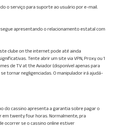
 o serviço para suporte ao usuário por e-mail.
rossegue apresentando o relacionamento estatal com
ste clube on the internet pode até ainda
gnificativas. Tente abrir um site via VPN, Proxy ou 1
es de TV at the Aviador (disponível apenas para
e tornar negligenciadas. O manipulador irá ajudá-
no do cassino apresenta a garantia sobre pagar o
r em twenty four horas. Normalmente, pra
e ocorrer se o cassino online estiver