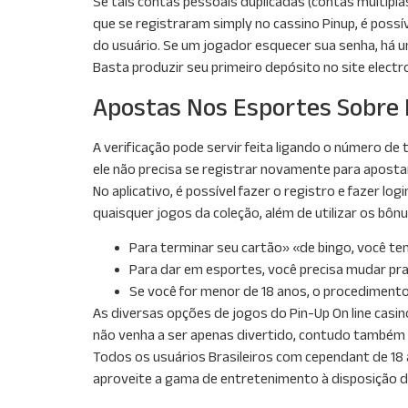
Se tais contas pessoais duplicadas (contas múltipla
que se registraram simply no cassino Pinup, é poss
do usuário. Se um jogador esquecer sua senha, há u
Basta produzir seu primeiro depósito no site electr
Apostas Nos Esportes Sobre 
A verificação pode servir feita ligando o número de
ele não precisa se registrar novamente para apost
No aplicativo, é possível fazer o registro e fazer lo
quaisquer jogos da coleção, além de utilizar os bôn
Para terminar seu cartão» «de bingo, você 
Para dar em esportes, você precisa mudar pr
Se você for menor de 18 anos, o procedimento
As diversas opções de jogos do Pin-Up On line casi
não venha a ser apenas divertido, contudo também 
Todos os usuários Brasileiros com cependant de 18 
aproveite a gama de entretenimento à disposição d