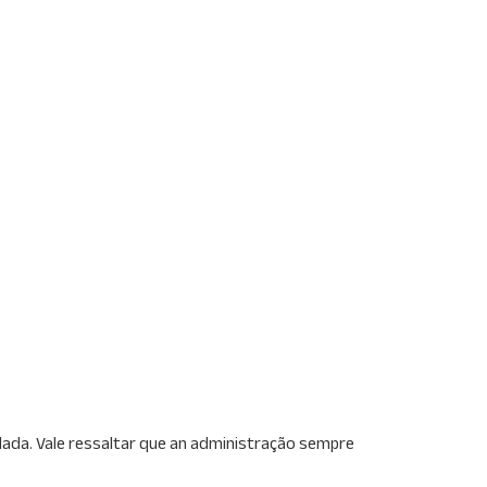
dada. Vale ressaltar que an administração sempre