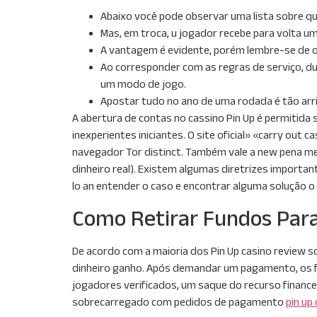
Abaixo você pode observar uma lista sobre q
Mas, em troca, u jogador recebe para volta um
A vantagem é evidente, porém lembre-se de 
Ao corresponder com as regras de serviço, d
um modo de jogo.
Apostar tudo no ano de uma rodada é tão arr
A abertura de contas no cassino Pin Up é permitida
inexperientes iniciantes. O site oficial» «carry out
navegador Tor distinct. Também vale a new pena me
dinheiro real). Existem algumas diretrizes importa
lo an entender o caso e encontrar alguma solução o
Como Retirar Fundos Para
De acordo com a maioria dos Pin Up casino review s
dinheiro ganho. Após demandar um pagamento, os f
jogadores verificados, um saque do recurso financei
sobrecarregado com pedidos de pagamento
pin up 