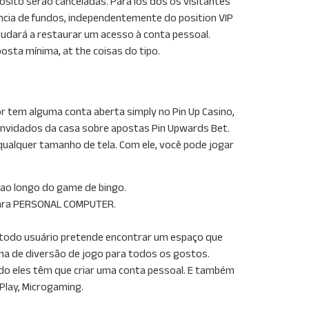
ósito serão canceladas. Para los dos os visitantes
ncia de fundos, independentemente do position VIP
judará a restaurar um acesso à conta pessoal.
osta mínima, at the coisas do tipo.
or tem alguma conta aberta simply no Pin Up Casino,
onvidados da casa sobre apostas Pin Upwards Bet.
 a qualquer tamanho de tela. Com ele, você pode jogar
ao longo do game de bingo.
o para PERSONAL COMPUTER.
e, todo usuário pretende encontrar um espaço que
ma de diversão de jogo para todos os gostos.
udo eles têm que criar uma conta pessoal. E também
Play, Microgaming.