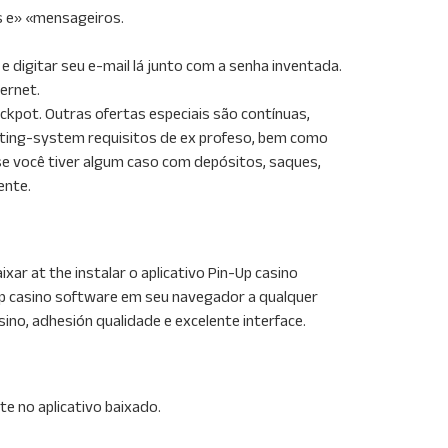
es e» «mensageiros.
e digitar seu e-mail lá junto com a senha inventada.
ernet.
kpot. Outras ofertas especiais são contínuas,
ating-system requisitos de ex profeso, bem como
 se você tiver algum caso com depósitos, saques,
ente.
ar at the instalar o aplicativo Pin-Up casino
n up casino software em seu navegador a qualquer
ino, adhesión qualidade e excelente interface.
e no aplicativo baixado.