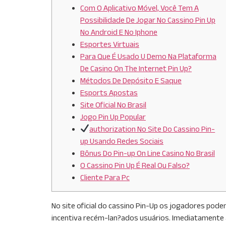
Com O Aplicativo Móvel, Você Tem A
Possibilidade De Jogar No Cassino Pin Up
No Android E No Iphone
Esportes Virtuais
Para Que É Usado U Demo Na Plataforma
De Casino On The Internet Pin Up?
Métodos De Depósito E Saque
Esports Apostas
Site Oficial No Brasil
Jogo Pin Up Popular
authorization No Site Do Cassino Pin-
up Usando Redes Sociais
Bônus Do Pin-up On Line Casino No Brasil
O Cassino Pin Up É Real Ou Falso?
Cliente Para Pc
No site oficial do cassino Pin-Up os jogadores pod
incentiva recém-lan?ados usuários. Imediatamente 