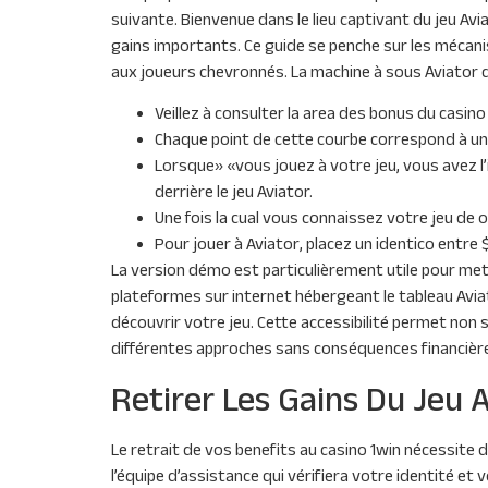
suivante. Bienvenue dans le lieu captivant du jeu Avia
gains importants. Ce guide se penche sur les mécani
aux joueurs chevronnés. La machine à sous Aviator d
Veillez à consulter la area des bonus du casino
Chaque point de cette courbe correspond à un 
Lorsque» «vous jouez à votre jeu, vous avez l
derrière le jeu Aviator.
Une fois la cual vous connaissez votre jeu de
Pour jouer à Aviator, placez un identico entre
La version démo est particulièrement utile pour mett
plateformes sur internet hébergeant le tableau Avia
découvrir votre jeu. Cette accessibilité permet no
différentes approches sans conséquences financièr
Retirer Les Gains Du Jeu 
Le retrait de vos benefits au casino 1win nécessite de
l’équipe d’assistance qui vérifiera votre identité e