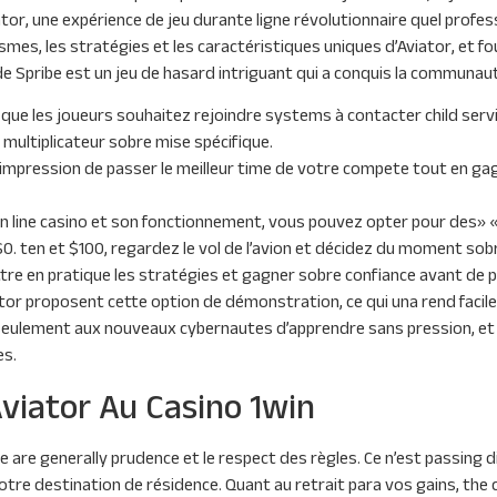
tor, une expérience de jeu durante ligne révolutionnaire quel professi
smes, les stratégies et les caractéristiques uniques d’Aviator, et 
e Spribe est un jeu de hasard intriguant qui a conquis la communau
 que les joueurs souhaitez rejoindre systems à contacter child servic
multiplicateur sobre mise spécifique.
’impression de passer le meilleur time de votre compete tout en gag
 on line casino et son fonctionnement, vous pouvez opter pour des» 
 $0. ten et $100, regardez le vol de l’avion et décidez du moment sob
re en pratique les stratégies et gagner sobre confiance avant de pa
tor proposent cette option de démonstration, ce qui una rend facil
n seulement aux nouveaux cybernautes d’apprendre sans pression, e
es.
Aviator Au Casino 1win
 are generally prudence et le respect des règles. Ce n’est passing dif
t votre destination de résidence. Quant au retrait para vos gains, 