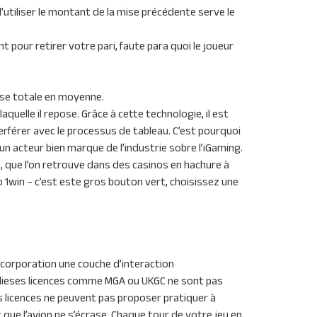
utiliser le montant de la mise précédente serve le
t pour retirer votre pari, faute para quoi le joueur
ise totale en moyenne.
quelle il repose. Grâce à cette technologie, il est
erférer avec le processus de tableau. C’est pourquoi
n acteur bien marque de l’industrie sobre l’iGaming.
que l’on retrouve dans des casinos en hachure à
 1win – c’est este gros bouton vert, choisissez une
incorporation une couche d’interaction
t dieses licences comme MGA ou UKGC ne sont pas
 licences ne peuvent pas proposer pratiquer à
t que l’avion ne s’écrase. Chaque tour de votre jeu en