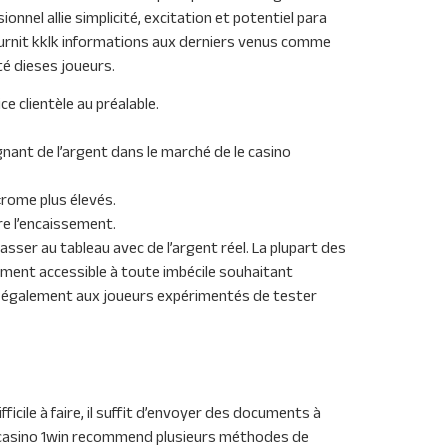
onnel allie simplicité, excitation et potentiel para
fournit kklk informations aux derniers venus comme
té dieses joueurs.
e clientèle au préalable.
nant de l’argent dans le marché de le casino
«rome plus élevés.
re l’encaissement.
sser au tableau avec de l’argent réel. La plupart des
ement accessible à toute imbécile souhaitant
t également aux joueurs expérimentés de tester
ficile à faire, il suffit d’envoyer des documents à
the casino 1win recommend plusieurs méthodes de