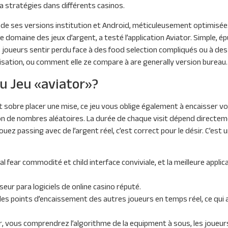
a stratégies dans différents casinos.
s de ses versions institution et Android, méticuleusement optimisées
domaine des jeux d’argent, a testé l’application Aviator. Simple, é
s joueurs sentir perdu face à des food selection compliqués ou à de
tilisation, ou comment elle ze compare à are generally version bureau.
u Jeu «aviator»?
it sobre placer une mise, ce jeu vous oblige également à encaisser vo
de nombres aléatoires. La durée de chaque visit dépend directement s
ouez passing avec de l’argent réel, c’est correct pour le désir. C’es
l fear commodité et child interface conviviale, et la meilleure applic
seur para logiciels de online casino réputé.
e les points d’encaissement des autres joueurs en temps réel, ce qui
or, vous comprendrez l’algorithme de la equipment à sous, les joue