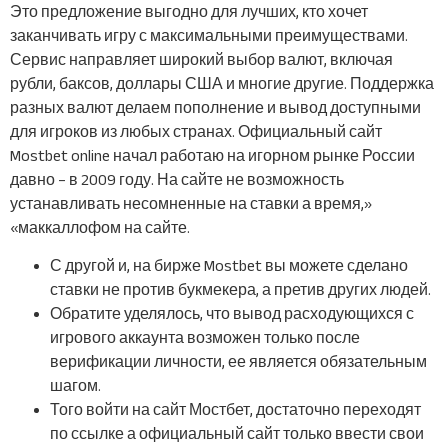
Это предложение выгодно для лучших, кто хочет
заканчивать игру с максимальными преимуществами.
Сервис направляет широкий выбор валют, включая
рубли, баксов, доллары США и многие другие. Поддержка
разных валют делаем пополнение и вывод доступными
для игроков из любых странах. Официальный сайт
Mostbet online начал работаю на игорном рынке России
давно – в 2009 году. На сайте не возможность
устанавливать несомненные на ставки а время,»
«маккаллофом на сайте.
С другой и, на бирже Mostbet вы можете сделано
ставки не против букмекера, а претив других людей.
Обратите уделялось, что вывод расходующихся с
игрового аккаунта возможен только после
верификации личности, ее является обязательным
шагом.
Того войти на сайт Мостбет, достаточно переходят
по ссылке а официальный сайт только ввести свои