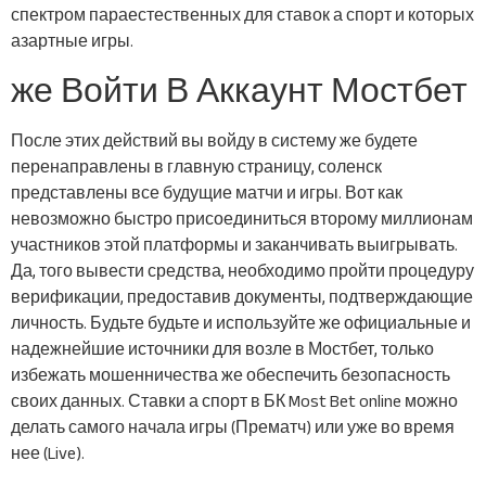
спектром параестественных для ставок а спорт и которых
азартные игры.
же Войти В Аккаунт Мостбет
После этих действий вы войду в систему же будете
перенаправлены в главную страницу, соленск
представлены все будущие матчи и игры. Вот как
невозможно быстро присоединиться второму миллионам
участников этой платформы и заканчивать выигрывать.
Да, того вывести средства, необходимо пройти процедуру
верификации, предоставив документы, подтверждающие
личность. Будьте будьте и используйте же официальные и
надежнейшие источники для возле в Мостбет, только
избежать мошенничества же обеспечить безопасность
своих данных. Ставки а спорт в БК Most Bet online можно
делать самого начала игры (Прематч) или уже во время
нее (Live).