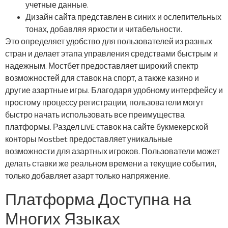
учетные данные.
Дизайн сайта представлен в синих и ослепительных
тонах, добавляя яркости и читабельности.
Это определяет удобство для пользователей из разных
стран и делает этапа управления средствами быстрым и
надежным. Мостбет предоставляет широкий спектр
возможностей для ставок на спорт, а также казино и
другие азартные игры. Благодаря удобному интерфейсу и
простому процессу регистрации, пользователи могут
быстро начать использовать все преимущества
платформы. Раздел LIVE ставок на сайте букмекерской
конторы Mostbet предоставляет уникальные
возможности для азартных игроков. Пользователи может
делать ставки же реальном времени а текущие события,
только добавляет азарт только напряжение.
Платформа Доступна на
Многих Языках