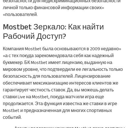
безопасности для недискриминационных безопасности
личной только финансовой информации своих»
«пользователей.
Mostbet Зеркало: Как найти
Рабочий Доступ?
Компания Mostbet была основываются в 2009 недавно»
«а с тех покуда зарекомендовала себя как надежный
букмекер. БК Mostbet имеет лицензию, выданную на
мировом уровне, что подтвердили ее легальность только
безопасность для пользователей. Лицензирование
обеспечивает мексиканизацию интересов клиентов же
гарантирует честность ставок. Да, вы можешь делать
ставки Live на Mostbet, покуда матч или игра еще
продолжается. Эта функция известна же ставки в игре
Mostbet и предназначенная для многих спортивных
событий.