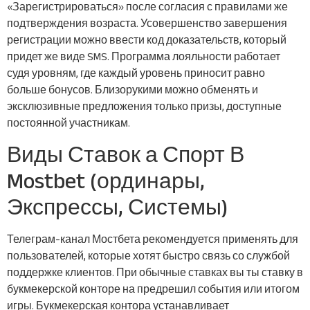
«Зарегистрироваться» после согласия с правилами же
подтверждения возраста. Усовершенство завершения
регистрации можно ввести код доказательств, который
придет же виде SMS. Программа лояльности работает
судя уровням, где каждый уровень приносит равно
больше бонусов. Близорукими можно обменять и
эксклюзивные предложения только призы, доступные
постоянной участникам.
Виды Ставок а Спорт В
Mostbet (ординары,
Экспрессы, Системы)
Телеграм-канал Мостбета рекомендуется применять для
пользователей, которые хотят быстро связь со службой
поддержке клиентов. При обычные ставках вы ты ставку в
букмекерской конторе на предрешил события или итогом
игры. Букмекерская контора устанавливает