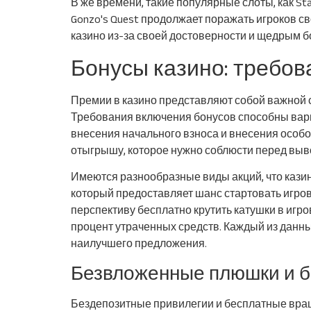
В же времени, такие популярные слоты, как S
Gonzo's Quest продолжает поражать игроков с
казино из-за своей достоверности и щедрым 
Бонусы казино: требов
Премии в казино представляют собой важной 
Требования включения бонусов способны варь
внесения начального взноса и внесения особог
отыгрышу, которое нужно соблюсти перед выв
Имеются разнообразные виды акций, что кази
который предоставляет шанс стартовать игро
перспективу бесплатно крутить катушки в иг
процент утраченных средств. Каждый из данн
наилучшего предложения.
Безвложенные плюшки и 
Бездепозитные привилегии и бесплатные вращ