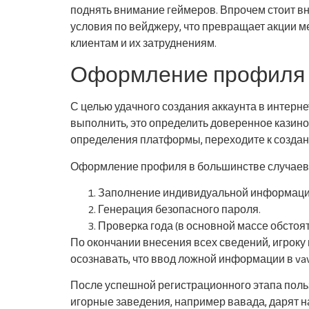
поднять внимание геймеров. Впрочем стоит в
условия по вейджеру, что превращает акции м
клиентам и их затруднениям.
Оформление профиля 
С целью удачного создания аккаунта в интерн
выполнить, это определить доверенное казино
определения платформы, переходите к создан
Оформление профиля в большинстве случаев 
Заполнение индивидуальной информации:
Генерация безопасного пароля.
Проверка года (в основной массе обстоят
По окончании внесения всех сведений, игроку
осознавать, что ввод ложной информации в vav
После успешной регистрационного этапа поль
игорные заведения, например вавада, дарят н