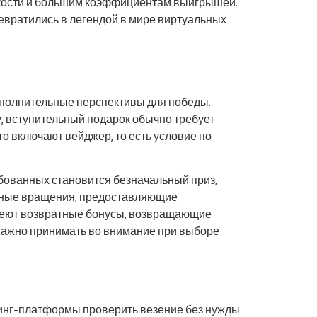
легкости и большим коэффициентам выигрышей.
ревратились в легендой в мире виртуальных
ополнительные перспективы для победы.
, вступительный подарок обычно требует
то включают вейджер, то есть условие по
бованных становится безначальный приз,
атные вращения, предоставляющие
имеют возвратные бонусы, возвращающие
 важно принимать во внимание при выборе
линг-платформы проверить везение без нужды