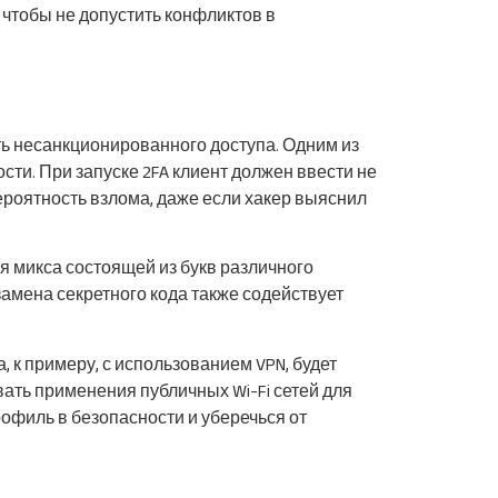
 чтобы не допустить конфликтов в
ть несанкционированного доступа. Одним из
сти. При запуске 2FA клиент должен ввести не
ероятность взлома, даже если хакер выяснил
я микса состоящей из букв различного
замена секретного кода также содействует
 к примеру, с использованием VPN, будет
ать применения публичных Wi-Fi сетей для
офиль в безопасности и уберечься от