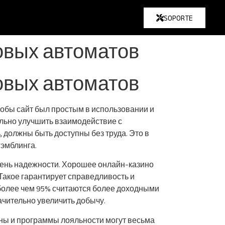
SOPORTE
овых автоматов
овых автоматов
чтобы сайт был простым в использовании и
льно улучшить взаимодействие с
, должны быть доступны без труда. Это в
гэмблинга.
епень надежности. Хорошее онлайн-казино
 Такое гарантирует справедливость и
 более чем 95% считаются более доходными
ачительно увеличить добычу.
ны и программы лояльности могут весьма