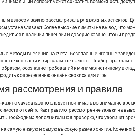
то минимальный депозит может сократить возможность дост
ным взносом важно рассматривать ряд важных аспектов. Для
сы устанавливают более высокие лимиты на вывод, что може
бедиться в наличии лицензии и доверие казино, чтобы пред
емые методы внесения на счета. Безопасные игорные заве
ктронные кошельки и виртуальные валюты. Подбор правильно
м образом, осознание требований к минималистичному вкла
ходить к определению онлайн сервиса для игры.
мя рассмотрения и правила
-казино vavada казино следует принимать во внимание вре
симости от сайта. Как правило, рассмотрение заявки на выво
ыть необходима дополнительная проверка, что увеличит врем
на самую низкую и самую высокую размер снятия. Конечно! 