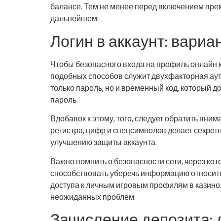
балансе. Тем не менее перед включением прем
дальнейшем.
Логин в аккаунт: вариа
Чтобы безопасного входа на профиль онлайн к
подобных способов служит двухфакторная ауте
только пароль, но и временный код, который д
пароль.
Вдобавок к этому, того, следует обратить вни
регистра, цифр и спецсимволов делает секрет
улучшению защиты аккаунта.
Важно помнить о безопасности сети, через кот
способствовать уберечь информацию относител
доступа к личным игровым профилям в казино
неожиданных проблем.
Зачисление депозита: