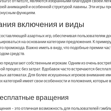
tarburst от NetEnt, являются избранными благодаря своей 
воей анимацией и особенной структурой лавины. Эти игры п
бонусным функциям.
ания включения и виды
составляющей азартных игр, обеспечивая пользователям д
ироваться на основании категории предложения. К примеру
о промокода. Важно иметь в виду, что подобные премии час
одом средств.
но предлагают собственным игрокам. Одним из очень востре
вой процесс без затрат. Вдобавок часто встречаются беспл
ровых автоматах. Для более искушенных игроков внимание 
ых категорий имеет свои особенности и положения, которые
бесплатные вращения
ения – это отличная возможность для пользователей гэмб