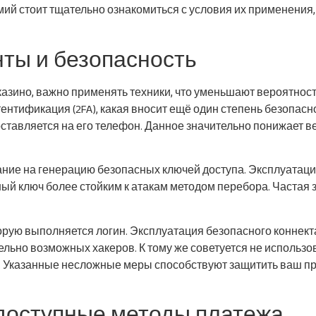
ий стоит тщательно ознакомиться с условия их применения,
нты и безопасность
азино, важно применять техники, что уменьшают вероятнос
нтификация (2FA), какая вносит ещё один степень безопасно
оставляется на его телефон. Данное значительно понижает в
мание на генерацию безопасных ключей доступа. Эксплуатаци
ный ключ более стойким к атакам методом перебора. Частая 
орую выполняется логин. Эксплуатация безопасного коннекта,
ьно возможных хакеров. К тому же советуется не использов
. Указанные несложные меры способствуют защитить ваш пр
 доступные методы платежа