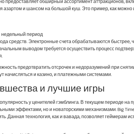
ино предоставляет обширный ассортимент аттракционов, вкл
я азартом и шансом на большой куш. Это пример, как можно
в недельный период
ода средств. Электронные счета обрабатываются быстрее, 
начальным выводом требуется осуществить процесс подтвер
я.
жность предотвратить отсрочек и недоразумений при снятии 
ут начисляться и казино, и платежными системами.
овшества и лучшие игры
улярность у ценителей гэмблинга. В текущем периоде на п
льными эффектами, но и новаторскими механизмами. Big Tim
ить. Данная технология, как и вавада, позволяет геймерам 