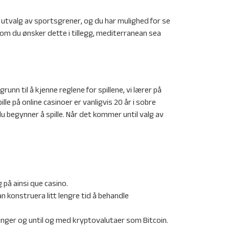
de utvalg av sportsgrener, og du har mulighed for se
om du ønsker dette i tillegg, mediterranean sea
unn til å kjenne reglene for spillene, vi lærer på
e på online casinoer er vanligvis 20 år i sobre
du begynner å spille. Når det kommer until valg av
 på ainsi que casino.
 konstruera litt lengre tid å behandle
ringer og until og med kryptovalutaer som Bitcoin.