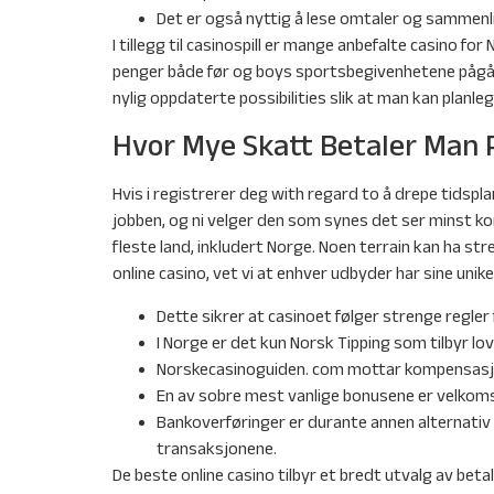
Det er også nyttig å lese omtaler og sammenlig
I tillegg til casinospill er mange anbefalte casino f
penger både før og boys sportsbegivenhetene pågår s
nylig oppdaterte possibilities slik at man kan planl
Hvor Mye Skatt Betaler Man P
Hvis i registrerer deg with regard to å drepe tidsplan
jobben, og ni velger den som synes det ser minst komp
fleste land, inkludert Norge. Noen terrain kan ha str
online casino, vet vi at enhver udbyder har sine unik
Dette sikrer at casinoet følger strenge regler
I Norge er det kun Norsk Tipping som tilbyr lov
Norskecasinoguiden. com mottar kompensasjon
En av sobre mest vanlige bonusene er velkomstb
Bankoverføringer er durante annen alternativ 
transaksjonene.
De beste online casino tilbyr et bredt utvalg av bet