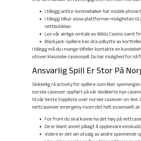
I tillegg until e-lommebøker har mobile phone
I tillegg tilbyr visse plattformer muligheten t
nettbutikker.
Les vår ærlige omtale av Wildz Casino samt f
Blackjack-spillere kan dra udbytte av korttell
I tillegg må du i mange tilfeller kontakte en kundeb
utover klassiske casinospill. Du har mulighed for nå 
Ansvarlig Spill Er Stor På No
Skikkelig rå activity for spillere som liker spennin
norske casinoer oppført på vår dedikerte nye casino
til vår beste toppliste over norske casinoer on-line
nettcasinoer emergeny room det helt essensielt at 
For from du skal kunne ha det høy på nettcasin
De er blant annet pålagt å oppbevare innskudd 
Videre er det ain utvalg av andre spennende spi