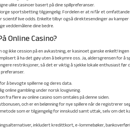
ne ulike casinoer basert på dine spillpreferanser.
or Norge sportsbetting tilgjengelig. Fordelen er at ni får et omfattan
cientif live odds. Enkelte tilbyr også direktesendinger av kamper 
egge veddemålene dine bedre.
å Online Casino?
 og ikke cession på en avkastning, er kasinoet ganske enkelt! Ingen gr
lisert å ha det gøy uten å bekymre oss. Ja, aldersgrensen for å spill
engere restriksjoner, så det er viktig å sjekke lokale enthusiast før 
e preferanser.
 for å bevogte spillerne og deres data.
lig online gambling under norsk lovgivning.
 fra flere av online casino som omtales på denne siden.
onusen, och er en belønning for nye spillere når de registrerer seg
metode som er tilgjengelig for innskudd samt uttak, selv om det kan
alingsalternativer, inkludert kredittkort, e-lommebøker, bankoverfø