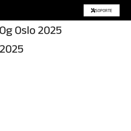
SOPORTE
 Og Oslo 2025
 2025