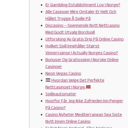
Er Gambling Establishment Lov I Norge?
Alle Casinoer Mire Omtaler Er Helt Och
Hållet Trygge Å Spille På
Discasino – Spennende Nytt Nettcasino
Med Godt Utvalg Bordspill
Utforsking Av Gratis Drip På Online Casino
Hvilket Spill Innehåller Størst
Vinnersjanse I Actually Norges Casino?
Bonuser Og Gratisspinn I Norske Online
Casinoer
Neon Vegas Casino
Hvordan Velge Det Perfekte
Nettcasinoet I Norge
Spilleautomater
Hvorfor Får Jeg Ikke Zufrieden Inn Penger
På Casino?
Casino Nyheter Mediterranean Sea Siste
Nytt Innen Online Casino