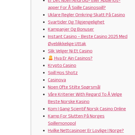
Er Det Noen Android- Eller Apple Ios-
apper For Å Spille Casinospill?
Uklare Regler Omkring Skatt På Casino
Svartider Og Tilgjengelighet
Kampanjer Og Bonuser
Instant Casino – Beste Casino 2025 Med
Øyeblikkelige Uttak
Slik Velger Ni Et Casino
Hva Er Ain Casinos?
Krypto Casino
Spill Hos Shotz
Casinova
Noen Ofte Stilte Spørsmål
Våre Kriterier With Regard To Å Velge
Beste Norske Kasino
Kom I Gang Scientif Norsk Casino Online
Kamp For Slutten På Norges
Spillemonopol
Hvilke Nettcasinoer Er Lovlige I Norge?