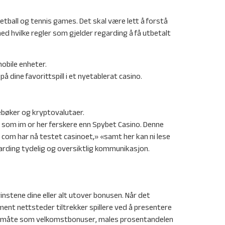
ketball og tennis games. Det skal være lett å forstå
 med hvilke regler som gjelder regarding å få utbetalt
obile enheter.
dine favorittspill i et nyetablerat casino.
ebøker og kryptovalutaer.
tt som im or her ferskere enn Spybet Casino. Denne
o. com har nå testet casinoet,» «samt her kan ni lese
egarding tydelig og oversiktlig kommunikasjon.
vinstene dine eller alt utover bonusen. Når det
hment nettsteder tiltrekker spillere ved å presentere
me måte som velkomstbonuser, males prosentandelen