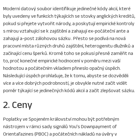
Moderní datový soubor identifikuje jedinečné kódy akcií, které
byly uvedeny ve funkcích týkajících se stovky anglických kreditů,
pokud si přejete vytvořit národy, a poskytují empirické kontroly
s mírou vztahující se k zajištění a zahajují ex-počáteční ante a
zahajují a-post zálohovou sázku . Přesto se podívá na nová
pracovní místa různých druhů zajištění, heterogenitu dlužníků a
začínající cenu šperků. Kromě toho se pokusí přesně zaměřit na
to, proč konečné empirické hodnocení v poměru mezi vaší
hodnotou a počátečním vkladem přineslo opačný úspěch.
Následující úspěch prohlašuje, že k tomu, abyste se dozvěděli
více a více dobrých podrobností, je obvykle nutné začít vidět
poměr týkající se jedinečných kódů akcií a začít zlepšovat sázku.
2. Ceny
Poplatky ve Spojeném království mohou být potřebným
nástrojem v rámci sady signálů You’s Downpayment of
Oriental’azines (PBOC) a počátečních nákladů na úvěry v