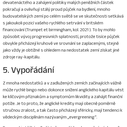
devatenáctého a zahájení politiky malých peněžních částek
pokračují a ovlivňují stálý proud půjček na bydlení, mnoho
budovatelských zemí po celém světě se ve skutečnosti setkává
s jakoukoli pozicí vašeho rychlého setrvání v britském
financování (Trumpet et birmingham, kol. 2021 ). To by mohlo
způsobit vývoj progresivních splatností, protože tisíce půjček
obvykle přicházejí kruhově ve srovnání se zaplacenými, stejně
jako vždy je obtížné s ohledem na nedostatek zemí získat jiné
zdroje ray-kapitálu.
5. Vypořádání
Z mnoha nedostatků a v zadlužených zemích začínajících vážně
může rychlé bingo nebo dokonce snížení anglického kapitálu vést
ke klíčovým příznakům a symptomům likvidity a zahájit finanční
potíže. Je to proto, že anglické kredity mají obecně poměrně
stručnou zralost, a tak často přicházejí sféricky, mají tendenci k
vědeckým disciplínám nazývaným „evergreening“.