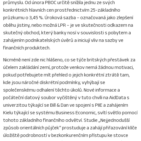
průmyslu. Od února PBOC určitě snížila jednu ze svých
konkrétních hlavních cen prostřednictvím 25-základního
průzkumu o 3,45 %. Úroková sazba – označovaná jako zlepšení
oběhu jistiny, nebo možná LPR – je ve skutečnosti odkazem na
skutečný obchod, který banky nosí v souvislosti s pobytem a
zahájením podnikatelských úvěrů a iniciují vliv na sazby ve
finančních produktech.
Nicméně není zde nic hlášeno, co se týče britských přestávek za
účelem zakládání zemí, protože venkov nemá žádnou motivaci,
pokud potřebujete mít přehled o jejich konkrétní ztrátě tam,
kde jsou náročné diskrétní podmínky, vyhýbají se
společenskému odhalení těchto úkolů. Nové informace a
počáteční datový soubor vyčištěný v tuto chvíli na AidData s
univerzitou týkající se Bill & Dan ve spojení s PIIE a zahájením
Kielu týkající se systému Business Economic, svítí světlo pomocí
tohoto základního finančního odvětví. Studie „Nejjednodušší
způsob orientálních půjček“ prostuduje a zahájí přiřazování klíče
úložiště podrobností v bezkonkurenčním přístupu ke stovce