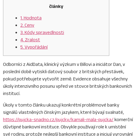
články
1. Hodnota
2. Ceny
3. Kódy spravedlnosti
4. Zralost
5. Vypořádání
Odborníci z AidData, klinický výzkum v Billovi a iniciátor Dan, v
poslední době vytiskli datový soubor z britských přestávek,
pokud potřebujete vytvořit země.
Evidence obsahuje všechny
úkoly intenzivního posunu vpřed ve stovce britských bankovních
institucí.
Úkoly v tomto článku ukazují konkrétní problémové banky
signálů vlastněných čínským jazykem, které bývají svalnaté,
https://pujcka-snadno.cz/pujcky/kamali-mala-pujcka/
komerční
důvtipné bankovní instituce. Obvykle používají role k umístění
své rodiny, protože nejlepší bankovní instituce a iniciují vyrovnání