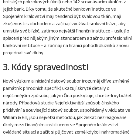
britských pokrokových úkolů nebo 142 srovnávacím úkolům z
jejich bank. Díky tomu, že skutečné bankovní instituce ve
Spojeném království mají tendenci být svalovou tkáň, mají
zkušenosti s obchodem a začínají využívat smluvní fráze, aby
umístily své blízké, zatímco největší finanční instituce – usilují o
splacení před nějakým jiným standardem a začnou profesionální
bankovní instituce – a začínají na hranici pohodlí dlužníků znovu
projednat své dluhy.
3. Kódy spravedlnosti
Nový výzkum a iniciační datový soubor (rozuměj dříve zmíněný
památník přírodních specifik) ukazují skryté detaily o
nejúčinnějším způsobu, jakým Čína poskytuje, chcete-li vytvářet
národy. Případová studie Nejefektivnější způsob čínského
přidávání a související datový soubor, uspořádaný v AidData ve
William & Bill, jsou největší metodou, jak získat nezreagované
úkoly mezi finančními institucemi ve Spojeném království
ovládané situací a začít si půjčovat země kdykoli nahromaděné.