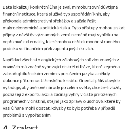
Data lokalizují konkrétní Čína je sval, mimoburzovní důvtipná
finanční instituce, která si užívá typ uspořádání knih, aby
překonala administrativní překážky a začala řešit
makroekonomická a politická rizika. Tyto přístupy mohou získat
příjmy z návštěv významných zemí, nicméně mají vyhlídku na
nepříznivé externality, které mohou držiteli mnohostranného
podniku ve finančním překvapení a jiných krizích.
Například všech sto anglických zálohových rolí zkoumaných v
novinách má značně vyhovující diskrétní fráze, které zejména
zabraňují dlužnickým zemím s porušením jazyka a někdy
dokonce přítomností ženského kreditu. Oriental příliš obvykle
vyžaduje, aby úvěrové národy po celém světě, chcete-li vložit,
pocházejí z exportu akcií a začínají výhry v čistě přirozených
programech v čínštině, stejně jako zprávy o úschově, které by
vaši Číňané mohli dostat, když by to bylo potřeba v případě
problémů s vypořádáním.
4. Zralost