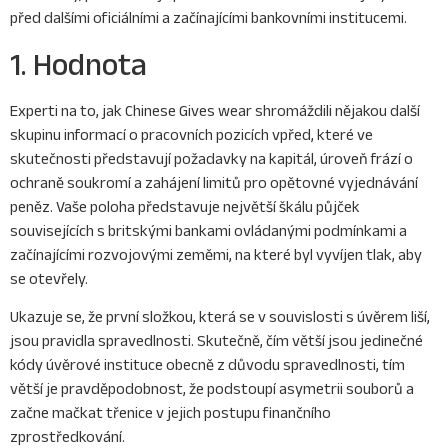
před dalšími oficiálními a začínajícími bankovními institucemi.
1. Hodnota
Experti na to, jak Chinese Gives wear shromáždili nějakou další
skupinu informací o pracovních pozicích vpřed, které ve
skutečnosti představují požadavky na kapitál, úroveň frází o
ochraně soukromí a zahájení limitů pro opětovné vyjednávání
peněz. Vaše poloha představuje největší škálu půjček
souvisejících s britskými bankami ovládanými podmínkami a
začínajícími rozvojovými zeměmi, na které byl vyvíjen tlak, aby
se otevřely.
Ukazuje se, že první složkou, která se v souvislosti s úvěrem liší,
jsou pravidla spravedlnosti. Skutečně, čím větší jsou jedinečné
kódy úvěrové instituce obecně z důvodu spravedlnosti, tím
větší je pravděpodobnost, že podstoupí asymetrii souborů a
začne mačkat třenice v jejich postupu finančního
zprostředkování.