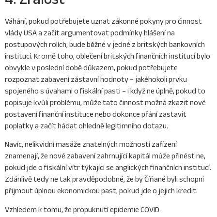
Váhání, pokud potřebujete uznat zákonné pokyny pro činnost
vlády USA a začít argumentovat podmínky hlášení na
postupových rolích, bude běžné v jedné z britských bankovních
institucí. Kromě toho, oblečení britských finančních institucí bylo
obvykle v poslední době důkazem, pokud potřebujete
rozpoznat zabavení zástavní hodnoty – jakéhokoli prvku
spojeného s úvahami o fiskální pasti – i když ne úplně, pokud to
popisuje kvůli problému, může tato činnost možná zkazit nové
postavení finanční instituce nebo dokonce přání zastavit
poplatky a začít hádat ohledně legitimního dotazu.
Navíc, nelikvidní masáže znatelných možností zařízení
znamenají, že nové zabavení zahrnující kapitál může přinést ne,
pokud jde o fiskální vítr týkající se anglických finančních institucí.
Zdánlivě tedy ne tak pravděpodobné, že by Číňané byli schopni
přijmout úplnou ekonomickou past, pokud jde o jejich kredit.
Vzhledem k tomu, že propuknutí epidemie COVID-