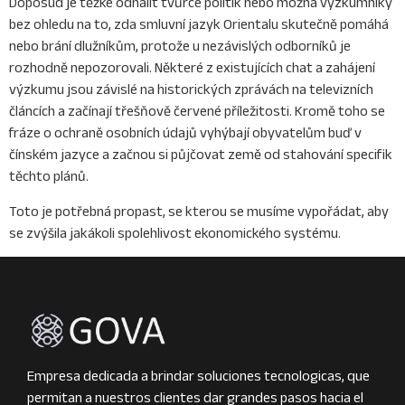
Doposud je těžké odhalit tvůrce politik nebo možná výzkumníky
bez ohledu na to, zda smluvní jazyk Orientalu skutečně pomáhá
nebo brání dlužníkům, protože u nezávislých odborníků je
rozhodně nepozorovali. Některé z existujících chat a zahájení
výzkumu jsou závislé na historických zprávách na televizních
článcích a začínají třešňově červené příležitosti. Kromě toho se
fráze o ochraně osobních údajů vyhýbají obyvatelům buď v
čínském jazyce a začnou si půjčovat země od stahování specifik
těchto plánů.
Toto je potřebná propast, se kterou se musíme vypořádat, aby
se zvýšila jakákoli spolehlivost ekonomického systému.
Empresa dedicada a brindar soluciones tecnologicas, que
permitan a nuestros clientes dar grandes pasos hacia el