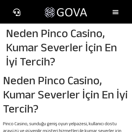
Neden Pinco Casino,
Kumar Severler İçin En
İyi Tercih?
Neden Pinco Casino,
Kumar Severler İçin En İyi
Tercih?
Pinco Casino, sunduğu geniş oyun yelpazesi, kullanıcı dostu
arayüzü ve güvenilir müşteri hizmetleri ile kumar severler için