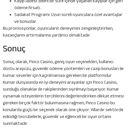
Kayıp İadesi: Belirli bir süre içinde yaşanan kayıplar için geri
ödeme fırsatı.
Sadakat Programı: Uzun süreli oyunculara özel avantajlar
ve bonuslar.
Bu promosyonlar, oyuncuların deneyimini zenginleştirirken,
kazançlarını artırmalarına yardımcı olmaktadır.
Sonuç
Sonuç olarak, Pinco Casino, geniş oyun seçenekleri, kullanıcı
dostu arayüzü, güvenilir ödeme yöntemleri ve cazip bonusları ile
kumar severler için kaçırılmaması gereken bir platformdur.
Kumar dünyasında en iyi deneyimi arayanlar için Pinco Casino,
sunduğu olanaklar ile rakiplerinden sıyrılmayı başarıyor. Kumar
oynamak isteyenlerin tercihlerini değerlendirirken dikkat etmesi
gereken birçok faktör bulunmasına rağmen, Pinco Casino bu
konularda güçlü bir seçenek olarak öne çıkıyor. Yıllardır sektörde
edindiği tecrübelerle, güvenilir ve eğlenceli bir oyun ortamı
sunmaktadır.