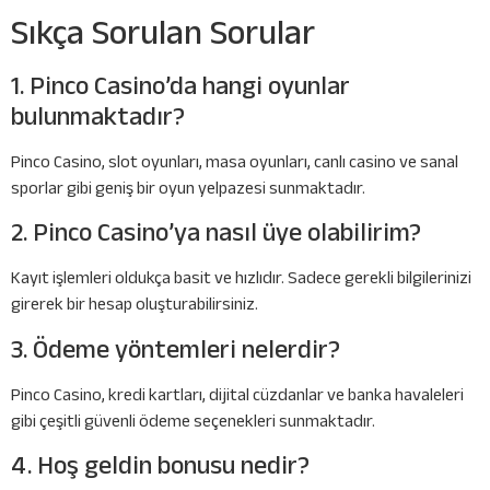
Sıkça Sorulan Sorular
1. Pinco Casino’da hangi oyunlar
bulunmaktadır?
Pinco Casino, slot oyunları, masa oyunları, canlı casino ve sanal
sporlar gibi geniş bir oyun yelpazesi sunmaktadır.
2. Pinco Casino’ya nasıl üye olabilirim?
Kayıt işlemleri oldukça basit ve hızlıdır. Sadece gerekli bilgilerinizi
girerek bir hesap oluşturabilirsiniz.
3. Ödeme yöntemleri nelerdir?
Pinco Casino, kredi kartları, dijital cüzdanlar ve banka havaleleri
gibi çeşitli güvenli ödeme seçenekleri sunmaktadır.
4. Hoş geldin bonusu nedir?