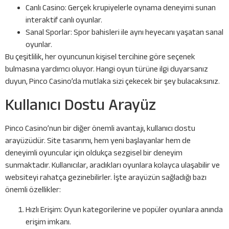
Canlı Casino: Gerçek krupiyelerle oynama deneyimi sunan
interaktif canlı oyunlar.
Sanal Sporlar: Spor bahisleri ile aynı heyecanı yaşatan sanal
oyunlar.
Bu çeşitlilik, her oyuncunun kişisel tercihine göre seçenek
bulmasına yardımcı oluyor. Hangi oyun türüne ilgi duyarsanız
duyun, Pinco Casino’da mutlaka sizi çekecek bir şey bulacaksınız.
Kullanıcı Dostu Arayüz
Pinco Casino’nun bir diğer önemli avantajı, kullanıcı dostu
arayüzüdür. Site tasarımı, hem yeni başlayanlar hem de
deneyimli oyuncular için oldukça sezgisel bir deneyim
sunmaktadır. Kullanıcılar, aradıkları oyunlara kolayca ulaşabilir ve
websiteyi rahatça gezinebilirler. İşte arayüzün sağladığı bazı
önemli özellikler:
Hızlı Erişim: Oyun kategorilerine ve popüler oyunlara anında
erişim imkanı.