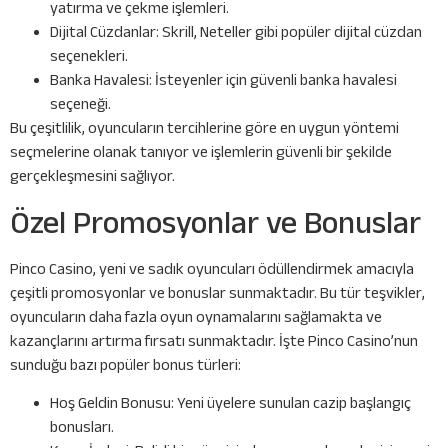
yatırma ve çekme işlemleri.
Dijital Cüzdanlar: Skrill, Neteller gibi popüler dijital cüzdan
seçenekleri.
Banka Havalesi: İsteyenler için güvenli banka havalesi
seçeneği.
Bu çeşitlilik, oyuncuların tercihlerine göre en uygun yöntemi
seçmelerine olanak tanıyor ve işlemlerin güvenli bir şekilde
gerçekleşmesini sağlıyor.
Özel Promosyonlar ve Bonuslar
Pinco Casino, yeni ve sadık oyuncuları ödüllendirmek amacıyla
çeşitli promosyonlar ve bonuslar sunmaktadır. Bu tür teşvikler,
oyuncuların daha fazla oyun oynamalarını sağlamakta ve
kazançlarını artırma fırsatı sunmaktadır. İşte Pinco Casino’nun
sunduğu bazı popüler bonus türleri:
Hoş Geldin Bonusu: Yeni üyelere sunulan cazip başlangıç
bonusları.