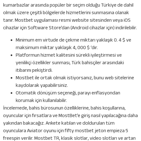
kumarbazlar arasında popüler bir seçim olduğu Türkiye de dahil
olmak üzere çeşitli bölgelerde hizmetlerini sunmasına olanak
tanır. Mostbet uygulaması resmi website sitesinden veya iOS
cihazlar için Software Store’dan (Android cihazlar için) indirilebilir.
Minimum em virtude de çekme miktarı yaklaşık 0. 4 $ ve
maksimum miktar yaklaşık 4, 000 $ ‘dır.
Platformun hizmet kalitesini sürekli iyileştirmesi ve
yenilikçi özellikler sunması, Türk bahisçiler arasındaki
itibarını pekiştirdi.
Mostbet ile ortak olmak istiyorsanız, bunu web sitelerine
kaydolarak yapabilirsiniz.
Otomatik dönüşüm seçeneği, parayı enflasyondan
korumak için kullanılabilir.
İncelemede, bahis bürosunun özelliklerine, bahis koşullarına,
oyuncular için fırsatlara ve MostBet’e giriş nasıl yapılacağına daha
yakından bakacağız. Ankete katılan ve doldurulan tüm
oyunculara Aviator oyunu için fifty mostbet jeton empieza 5
freespin verilir. Mostbet TR, klasik slotlar, video slotları ve artan