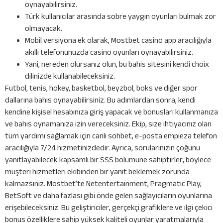
oynayabilirsiniz.
Türk kullanıcılar arasında sobre yaygın oyunları bulmak zor
olmayacak.
Mobil versiyona ek olarak, Mostbet casino app aracılığıyla
akıllı telefonunuzda casino oyunları oynayabilirsiniz.
Yani, nereden olursanız olun, bu bahis sitesini kendi choix
dilinizde kullanabileceksiniz.
Futbol, tenis, hokey, basketbol, beyzbol, boks ve diğer spor
dallarına bahis oynayabilirsiniz. Bu adımlardan sonra, kendi
kendine kişisel hesabınıza giriş yapacak ve bonusları kullanmanıza
ve bahis oynamanıza izin vereceksiniz. Ekip, size ihtiyacınız olan
tüm yardımı sağlamak için canlı sohbet, e-posta empieza telefon
aracılığıyla 7/24 hizmetinizdedir. Ayrıca, sorularınızın çoğunu
yanıtlayabilecek kapsamlı bir SSS bölümüne sahiptirler, böylece
müşteri hizmetleri ekibinden bir yanıt beklemek zorunda
kalmazsınız. Mostbet’te Netentertainment, Pragmatic Play,
BetSoft ve daha fazlası gibi önde gelen sağlayıcıların oyunlarına
erişebileceksiniz. Bu geliştiriciler, gerçekçi grafiklere ve ilgi çekici
bonus özelliklere sahip yüksek kaliteli oyunlar yaratmalarıyla