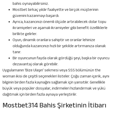
bahis oynayabilirsiniz.
Mostbet birkaç yıldır faaliyette ve birçok müşterinin
güvenini kazanmayı başardı.
Ayrıca, kazancınızı önemli ölçüde artırabilecek dolar topu
ikramiyeleri ve aşamalı ikramiyeler gibi benefit özelliklerle
birlikte gelirler.
Oyun, dinamik oranlara sahiptir ve oranlar lehinize
olduğunda kazancınızı hızlı bir şekilde artırmanıza olanak
tanır.
Bir oyuncunun fayda olarak gördüğü şeyi, başka bir oyuncu
dezavantaj olarak görebilir.
Uygulamanın ‘Bize Ulaşın’ sekmesi veya SSS bölümünün the
woman ikisi de çeşitli seçenekleri listeler. Çoğu zaman içerik, aynı
bilginin birden fazla kaynağını sağlamak için yansıtılır. Genellikle
büyük veya popüler dosyalar, indirmeleri hızlandırmak ve yükü
dağıtmak için birden fazla aynaya yerleştirilir.
Mostbet314 Bahis Şirketinin İtibarı