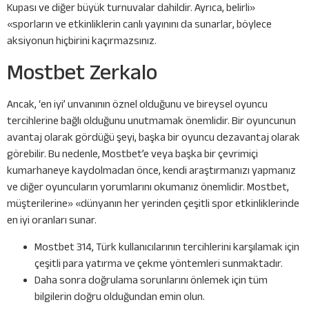
Kupası ve diğer büyük turnuvalar dahildir. Ayrıca, belirli»
«sporların ve etkinliklerin canlı yayınını da sunarlar, böylece
aksiyonun hiçbirini kaçırmazsınız.
Mostbet Zerkalo
Ancak, ‘en iyi’ unvanının öznel olduğunu ve bireysel oyuncu
tercihlerine bağlı olduğunu unutmamak önemlidir. Bir oyuncunun
avantaj olarak gördüğü şeyi, başka bir oyuncu dezavantaj olarak
görebilir. Bu nedenle, Mostbet’e veya başka bir çevrimiçi
kumarhaneye kaydolmadan önce, kendi araştırmanızı yapmanız
ve diğer oyuncuların yorumlarını okumanız önemlidir. Mostbet,
müşterilerine» «dünyanın her yerinden çeşitli spor etkinliklerinde
en iyi oranları sunar.
Mostbet 314, Türk kullanıcılarının tercihlerini karşılamak için
çeşitli para yatırma ve çekme yöntemleri sunmaktadır.
Daha sonra doğrulama sorunlarını önlemek için tüm
bilgilerin doğru olduğundan emin olun.