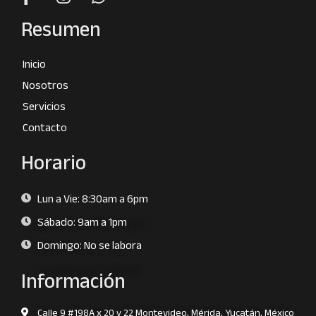
Resumen
Inicio
Nosotros
Servicios
Contacto
Horario
Lun a Vie: 8:30am a 6pm
Sábado: 9am a 1pm
Domingo: No se labora
Información
Calle 9 #198A x 20 y 22 Montevideo, Mérida, Yucatán, México