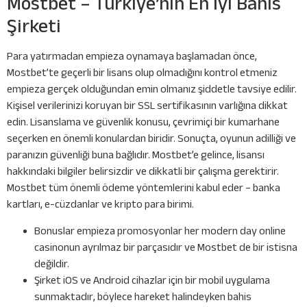
Mostbet – Türkiye’nin En İyi Bahis
Şirketi
Para yatırmadan empieza oynamaya başlamadan önce,
Mostbet’te geçerli bir lisans olup olmadığını kontrol etmeniz
empieza gerçek olduğundan emin olmanız şiddetle tavsiye edilir.
Kişisel verilerinizi koruyan bir SSL sertifikasının varlığına dikkat
edin. Lisanslama ve güvenlik konusu, çevrimiçi bir kumarhane
seçerken en önemli konulardan biridir. Sonuçta, oyunun adilliği ve
paranızın güvenliği buna bağlıdır. Mostbet’e gelince, lisansı
hakkındaki bilgiler belirsizdir ve dikkatli bir çalışma gerektirir.
Mostbet tüm önemli ödeme yöntemlerini kabul eder – banka
kartları, e-cüzdanlar ve kripto para birimi.
Bonuslar empieza promosyonlar her modern day online
casinonun ayrılmaz bir parçasıdır ve Mostbet de bir istisna
değildir.
Şirket iOS ve Android cihazlar için bir mobil uygulama
sunmaktadır, böylece hareket halindeyken bahis