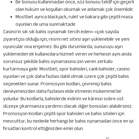
Bir bonusu kullanmadan önce, söz konusu teklif için geçerli
olan hüküm ve koşulları okumak ve anlamak çok önemlidir.
Mostbet ayrıca blackjack, rulet ve bakara gibi çeşitli masa
oyunları de uma sunmaktadır.
Casino’in sık sık bahis oynamak tercih eden» «çok sayıda
ziyaretçisi olduğu için, resmi net sitesi aşırı yüklenebilir ve yeni
oyuncular ona erişemez. Bu gibi durumlarda, sunucuyu aşırı
yüklemeden ek kullanıcılara hizmet veren ve herkesin aynı anda
sorunsuz şekilde bahis oynamasına izin veren zerkalo
kurtarmaya gelir. Mostbet, spor bahisleri, canlı bahisler, casino
oyunları ve çok daha fazlası dahil olmak üzere çok çeşitli bahis
seçenekleri sunar. Promosyon kodları, çevrimiçi bahis
deneyiminizden daha fazlasını elde etmenin mükemmel bir
yoludur. Bu kodlarla, bahislerde indirim ve kârınızı sobre üst
düzeye çıkarmanıza yardımcı olacak diğer bonusları alabilirsiniz.
Promosyon Kodları çeşitli spor bahisleri ve bahis siteleri için
mevcuttur, bu nedenle herhangi bir bahis oynamadan önce en iyi
fırsatları kontrol ettiğinizden emin olun.