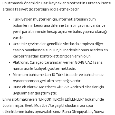
unutmamak önemlidir. Bazı kaynaklar Mostbet’in Curacao lisansı
altında faaliyet gösterdiğini iddia etmektedir.
Türkiye’den müşteriler için, internet sitesinin tüm
bölümlerinin kendi ana dillerine tam bir çevirisi vardır ve
yerel para biriminde hesap açma ve bahis yapma olanağı
vardır.
Ücretsiz çevirmeler genellikle slotlarda empieza diğer
casino oyunlarında sunulur, bu nedenle bonus ararken en
kaliteli fırsatları kontrol ettiğinizden emin olun.
Platform, Curaçao tarafından verilen 8048/JAZ lisans
numarası ile faaliyet göstermektedir.
Minimum bahis miktarı 10 Türk Lirasıdır ve bahis henüz
oynanmamışsa geri alım seçeneği vardır.
Buna ek olarak, Mostbet» «iOS ve Android cihazlar için
uygulamalar geliştirmiştir.
En iyi slot makineleri “EN ÇOK TERCİH EDİLENLER” bölümünde
toplanmıştır. Evet, Mostbet’te çeşitli uluslararası spor
etkinliklerine bahis oynayabilirsiniz. Buna Olimpiyatlar, Dünya