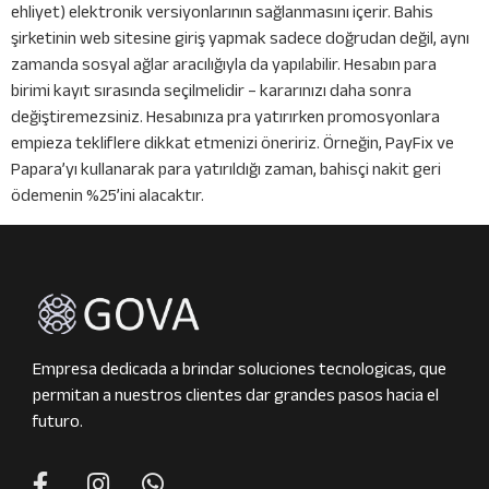
ehliyet) elektronik versiyonlarının sağlanmasını içerir. Bahis
şirketinin web sitesine giriş yapmak sadece doğrudan değil, aynı
zamanda sosyal ağlar aracılığıyla da yapılabilir. Hesabın para
birimi kayıt sırasında seçilmelidir – kararınızı daha sonra
değiştiremezsiniz. Hesabınıza pra yatırırken promosyonlara
empieza tekliflere dikkat etmenizi öneririz. Örneğin, PayFix ve
Papara’yı kullanarak para yatırıldığı zaman, bahisçi nakit geri
ödemenin %25’ini alacaktır.
Empresa dedicada a brindar soluciones tecnologicas, que
permitan a nuestros clientes dar grandes pasos hacia el
futuro.