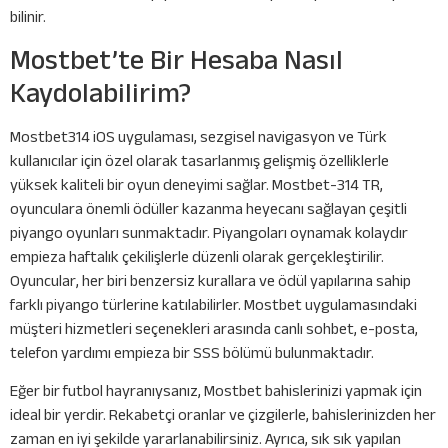
bilinir.
Mostbet’te Bir Hesaba Nasıl
Kaydolabilirim?
Mostbet314 iOS uygulaması, sezgisel navigasyon ve Türk
kullanıcılar için özel olarak tasarlanmış gelişmiş özelliklerle
yüksek kaliteli bir oyun deneyimi sağlar. Mostbet-314 TR,
oyunculara önemli ödüller kazanma heyecanı sağlayan çeşitli
piyango oyunları sunmaktadır. Piyangoları oynamak kolaydır
empieza haftalık çekilişlerle düzenli olarak gerçekleştirilir.
Oyuncular, her biri benzersiz kurallara ve ödül yapılarına sahip
farklı piyango türlerine katılabilirler. Mostbet uygulamasındaki
müşteri hizmetleri seçenekleri arasında canlı sohbet, e-posta,
telefon yardımı empieza bir SSS bölümü bulunmaktadır.
Eğer bir futbol hayranıysanız, Mostbet bahislerinizi yapmak için
ideal bir yerdir. Rekabetçi oranlar ve çizgilerle, bahislerinizden her
zaman en iyi şekilde yararlanabilirsiniz. Ayrıca, sık sık yapılan