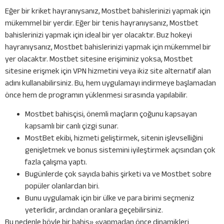
Eğer bir kriket hayranıysanız, Mostbet bahislerinizi yapmak için
mükemmel bir yerdir. Eğer bir tenis hayranıysanız, Mostbet
bahislerinizi yapmak için ideal bir yer olacaktır. Buz hokeyi
hayranıysanız, Mostbet bahislerinizi yapmak için mükemmel bir
yer olacaktır. Mostbet sitesine erişiminiz yoksa, Mostbet
sitesine erişmek için VPN hizmetini veya ikiz site alternatif alan
adını kullanabilirsiniz. Bu, hem uygulamayı indirmeye başlamadan
önce hem de programın yüklenmesi sırasında yapılabilir.
Mostbet bahisçisi, önemli maçların çoğunu kapsayan
kapsamlı bir canlı çizgi sunar.
MostBet ekibi, hizmeti geliştirmek, sitenin işlevselliğini
genişletmek ve bonus sistemini iyileştirmek açısından çok
fazla çalışma yaptı.
Bugünlerde çok sayıda bahis şirketi va ve Mostbet sobre
popüler olanlardan biri.
Bunu uygulamak için bir ülke ve para birimi seçmeniz
yeterlidir, ardından oranlara geçebilirsiniz.
Bu nedenle böyle bir bahis» «yapmadan önce dinamikleri