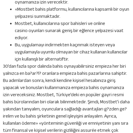
oynamanıza izin verecektir.
«Mostbet bahis platformu, kullanıcılarına kapsamlı bir oyun
yelpazesi sunmaktadır.
Mostbet, kullanıcılarına spor bahisleri ve online
casino oyunları sunarak geniş bir eğlence yelpazesi vaat
ediyor.
Bu, uygulamayı indirmekten kaçınmak isteyen veya
uygulamayla uyumlu olmayan bir cihaz kullanan kullanıcılar
için kullanışlı bir alternatiftir.
30’dan fazla spor dalında bahis oynayabilirsiniz empieza her biri
yalnızca en ba?ar?l? oranlara empieza bahis pazarlarına sahiptir.
Bu adımlardan sonra, kendi kendine kişisel hesabınıza giriş
yapacak ve bonusları kullanmanıza empieza bahis oynamanıza
izin vereceksiniz. Mostbet, Türkiye’deki en popüler gayri resmi
bahis bürolarından biri olarak bilinmektedir. Şimdi, Mostbet’i daha
yakından tanıyalım, oyunculara sağladığı avantajları g?zden ge?
irelim ve bu bahis şirketinin genel işleyişini anlayalım. Ayrıca,
kullanılan ödeme» «yönteminin güvenliği ve emniyetinin yanı sıra
tüm finansal ve kişisel verilerin gizliliğini assurée etmek çok