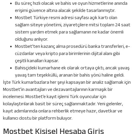
Bu süreç hızlı olacak ve bahis ve oyun hizmetlerine anında
erişimi güvence altına alacak şekilde tasarlanmıştır.
Mostbet Türkiye resmi adresi sayfası açık kartı olan
sağlam siteye yönetimi, ziyaretçilere mitsi toplam 24 saat
sistem yardım etmek para sağlamanın ne kadar önemli
olduğunu anlıyor.
Mostbet’ten kazanç alma prosedürü banka transferleri, e-
cüzdanlar veya kripto para birimlerinin dijital alanı gibi
çeşitli kanalları kapsar.
Bahisçideki kumarhane ek olarak ortaya çıktı, ancak yavaş
yavaş tam teşekküllü, aranan bir bahis yönü haline geldi.
İşte Türk kumarbazlara her şeyi kapsayan bir analiz sağlamak için
Mostbet’in avantajları ve dezavantajlarının karmaşık bir
incelemesi. Mostbet’e kayıt işlemi Türk oyuncular için
kolaylaştırılarak basit bir süreç sağlanmaktadır. Yeni gelenler,
kayıt adımlarında onlara rehberlik etmeye hazır, davetkar ve
kullanıcı dostu bir platform buluyor.
Mostbet Kişisel Hesaba Giriş