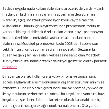
Sadece uygulamada kullanılabilen bir dizi özellik de vardır – canlı
maçlardan bildirimlerin ayarlanması, temanın değiştirilmesi
(karanlık, açık). Mostbet promosyon kodu kayıt sırasında
kullanılabilir – bunun için kayıt formunda promosyon kodunuz
varsa etkinleştirilebilecek özel bir alan vardır. Kayıt promosyon
kodunu özellikle sitemizdeki casino ortaklarından birinden
alabilirsiniz. Mostbet promosyon kodu 2023 dahil sobre son
teklifler için promosyonlar sayfamıza göz atın. Sezgisel bir
düzen ve geniş bir bahis alanı yelpazesine sahip olan Mostbet,
Türkiye’nin dijital bahis ortamında bir yol gösterici olarak parlıyor
mostbet
.
Bir avantaj olarak, kullanıcılara kolay bir giriş ve güncel giriş
adresi sağlayarak erişim konusunda yaşanan sorunları minimize
etmekte. Buna ek olarak, çeşitli bonuslar ve promosyon kodları
ile oyuncularını cezbetmekte. Ancak, bu teşviklerin yanı sıra, bazı
koşullar ve şartların da bonusları etkin olarak kullanabilmek için
yerine getirilmesi gerektiğini unutmamak önemli. Öte yandan,