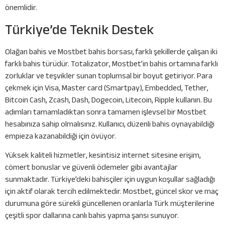
önemlidir.
Türkiye’de Teknik Destek
Olağan bahis ve Mostbet bahis borsası, farklı şekillerde çalışan iki
farklı bahis türüdür. Totalizator, Mostbet’in bahis ortamına farklı
zorluklar ve teşvikler sunan toplumsal bir boyut getiriyor. Para
çekmek için Visa, Master card (Smartpay), Embedded, Tether,
Bitcoin Cash, Zcash, Dash, Dogecoin, Litecoin, Ripple kullanın. Bu
adımları tamamladıktan sonra tamamen işlevsel bir Mostbet
hesabınıza sahip olmalısınız. Kullanıcı, düzenli bahis oynayabildiği
empieza kazanabildiği için övüyor.
Yüksek kaliteli hizmetler, kesintisiz internet sitesine erişim,
cömert bonuslar ve güvenli ödemeler gibi avantajlar
sunmaktadır. Türkiye’deki bahisçiler için uygun koşullar sağladığı
için aktif olarak tercih edilmektedir. Mostbet, güncel skor ve maç
durumuna göre sürekli güncellenen oranlarla Türk müşterilerine
çeşitli spor dallarına canlı bahis yapma şansı sunuyor.