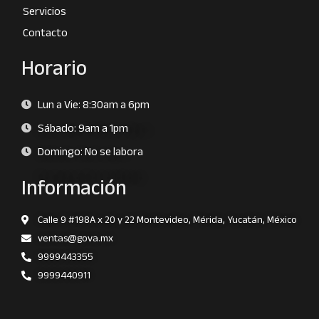
Servicios
Contacto
Horario
Lun a Vie: 8:30am a 6pm
Sábado: 9am a 1pm
Domingo: No se labora
Información
Calle 9 #198A x 20 y 22 Montevideo, Mérida, Yucatán, México
ventas@gova.mx
9999443355
9999440911