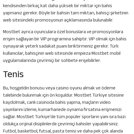
kendisinden birkaç kat daha yüksek bir miktar için bahis
yapmanız gerekir. Böyle bir bahsin tam miktarı, bahisçi şirketinin
web sitesindeki promosyonun açıklamasında bulunabilir.
Mostbet ayrıca oyunculara özel bonuslara ve promosyonlara
erişim sağlayan bir VIP programına sahiptir. VIP olmak için bahis
oynayarak yeterli sadakat puanı biriktirmeniz gerekir. Türk
kullanıcılar, bahisçinin web sitesinde empieza Mostbet mobil
uygulamalarında çevrimiçi bir sohbete erişebilirler.
Tenis
Bu, hoşgeldin bonusu veya casino oyunu almak ve ödeme
talebinde bulunmak için ön koşuldur. Mostbet Türkiye sitesine
kaydolmak, canlı casinoda bahis yapma, maçların video
yayınlarını izleme, kumarhanede oynama fırsatına erişmenizi
sağlar. Mostbet Türkiye‘de tüm popüler sporların yanı sıra bazı
oldukça orijinal disiplinlerde çevrimiçi bahisler yapabilirsiniz.
Futbol, ​​basketbol, ​​futsal, pasta tenisi ve daha pek çok alanda