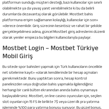
platformun sunduğu müşteri desteği, bazı kullanıcılar için sınırlı
olabilmekte ya da yavaş yanıt verebilmekte ki bu da belirli
durumlarda dezavantaj olarak görülebilir. Mostbet bahis
platformuna erişim sağlamanın kolaylığı, kullanıcılar için son»
«derece önemlidir. Giriş sürecinin kesintisiz ve rahat bir şekilde
gerçekleşebilmesi adına, güncel Mostbet giriş adreslerini düzenli
olarak yeniler empieza bu bilgileri kullanıcılarıyla paylaşır.
Mostbet Login – Mostbet Türkiye
Mobil Giriş
Bu sitede spor bahisleri yapmak için Türk kullanıcıların öncelikle
net sitelerine kayıt» «olarak kendilerinde bir hesap açmaları
gerekmektedir. Bunu yaptıktan sonra, hesap kontrol
panelinizden veya doğrudan bahis yapmakla ilgilendiğiniz
herhangi bir canlı bülten ekranından anında bahis oynamaya
başlayabilirsiniz. Mostbet, on line casino oyuncuları için, seçilen
slot oyunları için 15 FS ile birlikte 7$ veya üzeri ilk pra yatırma
işleminde %100 para yatırma bonusu sunuyor. Bu güzel bonus,