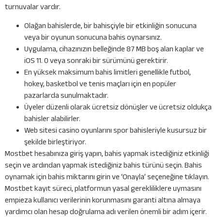
turnuvalar vardır.
Olağan bahislerde, bir bahisçiyle bir etkinliğin sonucuna
veya bir oyunun sonucuna bahis oynarsınız.
Uygulama, cihazınızın belleğinde 87 MB boş alan kaplar ve
iOS 11. 0 veya sonraki bir sürümünü gerektirir.
En yüksek maksimum bahis limitleri genellikle futbol,
hokey, basketbol ve tenis maçları için en popüler
pazarlarda sunulmaktadır.
Üyeler düzenli olarak ücretsiz dönüşler ve ücretsiz oldukça
bahisler alabilirler.
Web sitesi casino oyunlarını spor bahisleriyle kusursuz bir
şekilde birleştiriyor.
Mostbet hesabınıza giriş yapın, bahis yapmak istediğiniz etkinliği
seçin ve ardından yapmak istediğiniz bahis türünü seçin. Bahis
oynamak için bahis miktarını girin ve ‘Onayla’ seçeneğine tıklayın.
Mostbet kayıt süreci, platformun yasal gerekliliklere uymasını
empieza kullanıcı verilerinin korunmasını garanti altına almaya
yardımcı olan hesap doğrulama adı verilen önemli bir adım içerir.