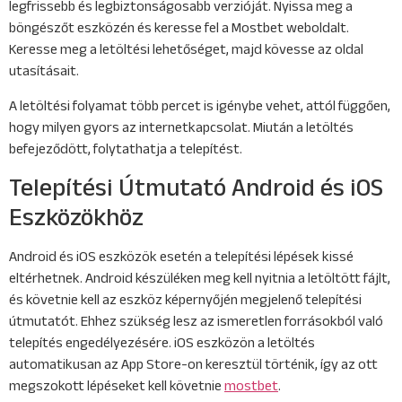
legfrissebb és legbiztonságosabb verzióját. Nyissa meg a
böngészőt eszközén és keresse fel a Mostbet weboldalt.
Keresse meg a letöltési lehetőséget, majd kövesse az oldal
utasításait.
A letöltési folyamat több percet is igénybe vehet, attól függően,
hogy milyen gyors az internetkapcsolat. Miután a letöltés
befejeződött, folytathatja a telepítést.
Telepítési Útmutató Android és iOS
Eszközökhöz
Android és iOS eszközök esetén a telepítési lépések kissé
eltérhetnek. Android készüléken meg kell nyitnia a letöltött fájlt,
és követnie kell az eszköz képernyőjén megjelenő telepítési
útmutatót. Ehhez szükség lesz az ismeretlen forrásokból való
telepítés engedélyezésére. iOS eszközön a letöltés
automatikusan az App Store-on keresztül történik, így az ott
megszokott lépéseket kell követnie
mostbet
.