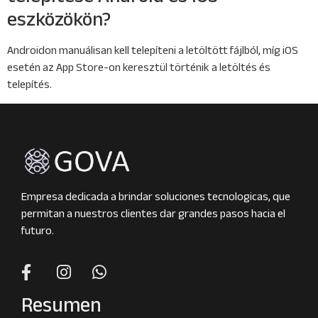
eszközökön?
Androidon manuálisan kell telepíteni a letöltött fájlból, míg iOS
esetén az App Store-on keresztül történik a letöltés és
telepítés.
Empresa dedicada a brindar soluciones tecnologicas, que
permitan a nuestros clientes dar grandes pasos hacia el
futuro.
Resumen