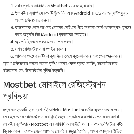
সবার প্রথমে অফিসিয়াল Mostbet ওয়েবসাইটে যান।
‘মোবাইল অ্যাপ’ সেকশনটি খুঁজে নিন এবং Android বা iOS এর জন্য উপযুক্ত
অ্যাপ ডাউনলোড করুন।
ডাউনলোড শেষে আপনার ফোনের সেটিংসে গিয়ে অজানা সোর্স থেকে অ্যাপ ইন্সটল
করার অনুমতি দিন (Android ব্যবহারের ক্ষেত্রে)।
অ্যাপটি ইনস্টল করুন এবং ওপেন করুন।
এখন রেজিস্ট্রেশন বা লগইন করুন।
আপনার পছন্দের বেটিং বা ক্যাসিনো গেমে প্রবেশ করুন এবং খেলা শুরু করুন।
অ্যাপ ডাউনলোড করলে অনেক সুবিধা পাবেন, যেমন দ্রুত লোডিং, ভালো ইউজার
ইন্টারফেস এবং ডিসকাউন্টের সুবিধা ইত্যাদি।
Mostbet মোবাইলে রেজিস্ট্রেশন
প্রক্রিয়া
নতুন ব্যবহারকারী হলে প্রথমেই আপনাকে Mostbet এ রেজিস্ট্রেশন করতে হবে।
মোবাইল থেকে রেজিস্ট্রেশন করা খুবই সহজ। প্রথমে অ্যাপটি ওপেন করুন অথবা
মোবাইল ব্রাউজারে Mostbet এর অফিসিয়াল সাইটে যান। এরপর ‘রেজিস্টার’ বাটনে
ক্লিক করুন। সেখান থেকে আপনার মোবাইল নম্বর, ইমেইল, অথবা সোশ্যাল মিডিয়া