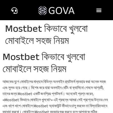
Mostbet কিভাবে খুলবো
মোবাইলে সহজ নিয়ম
Mostbet কিভাবে খুলবো
মোবাইলে সহজ নিয়ম
আজকের যুগে মোবাইলের মাধ্যমে বিভিন্ন অনলাইন প্ল্যাটফর্ম ব্যবহার করা অনেক সহজ
এবং সুলভ হয়ে গেছে। বিশেষ করে যারা অনলাইন বেটিং বা ক্যাসিনো গেমসে আগ্রহী,
তাদের জন্য Mostbet একটি জনপ্রিয় প্লাটফর্ম। অনেকেই প্রশ্ন করেন,
«Mostbet কিভাবে মোবাইলে খুলবো?» এই প্রবন্ধে আমরা সেই প্রশ্নের উত্তর দেব
এবং ধাপে ধাপে মোবাইলে Mostbet অ্যাকাউন্ট কীভাবে চালু করবেন তা বিস্তারিতভাবে
ব্যাখ্যা করবো। মোবাইলে Mostbet ব্যবহার শুরু করতে হলে আপনাকে সঠিক