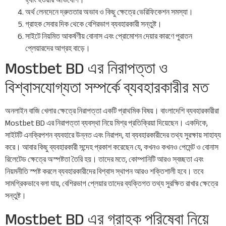
অর্থ লেনদেনে দ্রুততার অভাব ও কিছু ক্ষেত্রে ভেরিফিকেশন সমস্যা।
গ্রাহক সেবার দিক থেকে বেশিরভাগ ব্যবহারকারী সন্তুষ্ট।
সাইটে নিয়মিত আকর্ষণীয় বোনাস এবং প্রোমোশন দেয়ার কারণে পুরাতন
প্লেয়ারদের আগ্রহ বাড়ে।
Mostbet BD এর নিরাপত্তা ও
বিশ্বাসযোগ্যতা সম্পর্কে ব্যবহারকারীর মত
অনলাইন বাজি খেলার ক্ষেত্রে নিরাপত্তা একটি প্রাথমিক বিষয়। বাংলাদেশি ব্যবহারকারীরা
Mostbet BD এর নিরাপত্তা ব্যবস্থা নিয়ে মিশ্র প্রতিক্রিয়া দিয়েছেন। একদিকে,
সাইটটি এনক্রিপশন ব্যবহারে উন্নত এবং নিরাপদ, যা ব্যবহারকারীদের তথ্য সুরক্ষায় সাহায্য
করে। আবার কিছু ব্যবহারকারী সন্দেহ প্রকাশ করেছেন যে, কখনও কখনও পেমেন্ট ও বোনাস
রিলেটেড ক্ষেত্রে অস্পষ্টতা তৈরি হয়। তাদের মতে, কোম্পানিটি আরও স্বচ্ছতা এবং
নিয়মনীতি স্পষ্ট করলে ব্যবহারকারীদের বিশ্বাস স্থাপন আরও শক্তিশালী হবে। তবে
সামগ্রিকভাবে বলা যায়, বেশিরভাগ প্লেয়ার তাদের ব্যক্তিগত তথ্য সুরক্ষিত রাখার ক্ষেত্রে
সন্তুষ্ট।
Mostbet BD এর গ্রাহক পরিষেবা নিয়ে