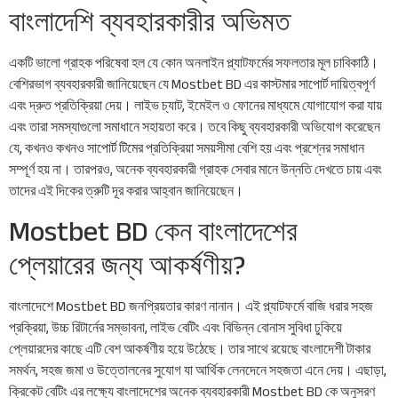
বাংলাদেশি ব্যবহারকারীর অভিমত
একটি ভালো গ্রাহক পরিষেবা হল যে কোন অনলাইন প্ল্যাটফর্মের সফলতার মূল চাবিকাঠি।
বেশিরভাগ ব্যবহারকারী জানিয়েছেন যে Mostbet BD এর কাস্টমার সাপোর্ট দায়িত্বপূর্ণ
এবং দ্রুত প্রতিক্রিয়া দেয়। লাইভ চ্যাট, ইমেইল ও ফোনের মাধ্যমে যোগাযোগ করা যায়
এবং তারা সমস্যাগুলো সমাধানে সহায়তা করে। তবে কিছু ব্যবহারকারী অভিযোগ করেছেন
যে, কখনও কখনও সাপোর্ট টিমের প্রতিক্রিয়া সময়সীমা বেশি হয় এবং প্রশ্নের সমাধান
সম্পূর্ণ হয় না। তারপরও, অনেক ব্যবহারকারী গ্রাহক সেবার মানে উন্নতি দেখতে চায় এবং
তাদের এই দিকের ত্রুটি দূর করার আহ্বান জানিয়েছেন।
Mostbet BD কেন বাংলাদেশের
প্লেয়ারের জন্য আকর্ষণীয়?
বাংলাদেশে Mostbet BD জনপ্রিয়তার কারণ নানান। এই প্ল্যাটফর্মে বাজি ধরার সহজ
প্রক্রিয়া, উচ্চ রিটার্নের সম্ভাবনা, লাইভ বেটিং এবং বিভিন্ন বোনাস সুবিধা ঢুকিয়ে
প্লেয়ারদের কাছে এটি বেশ আকর্ষণীয় হয়ে উঠেছে। তার সাথে রয়েছে বাংলাদেশী টাকার
সমর্থন, সহজ জমা ও উত্তোলনের সুযোগ যা আর্থিক লেনদেনে সহজতা এনে দেয়। এছাড়া,
ক্রিকেট বেটিং এর লক্ষ্যে বাংলাদেশের অনেক ব্যবহারকারী Mostbet BD কে অনুসরণ