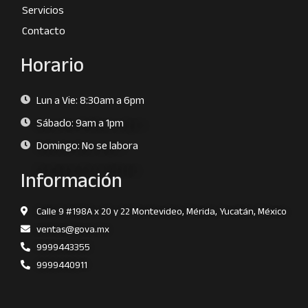
Servicios
Contacto
Horario
Lun a Vie: 8:30am a 6pm
Sábado: 9am a 1pm
Domingo: No se labora
Información
Calle 9 #198A x 20 y 22 Montevideo, Mérida, Yucatán, México
ventas@gova.mx
9999443355
9999440911