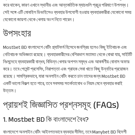
করে থাকেন, কারণ এখানে স্থানীয় এবং আন্তর্জাতিক ম্যাচগুলি প্রচুর পরিমাণে উপলব্ধ।
সেই সঙ্গে এটি মোবাইল ডিভাইসেও ব্যবহার উপযোগী হওয়ায় ব্যবহারকারীরা যেকোনো সময়
যেকোনো জায়গা থেকে খেলায় অংশ নিতে পারেন।
উপসংহার
Mostbet BD বাংলাদেশে বেটিং প্ল্যাটফর্ম হিসেবে জনপ্রিয় হলেও কিছু ইতিবাচক এবং
নেতিবাচক অভিজ্ঞতা রয়েছে। ব্যবহারকারীদের বেশিরভাগ মতামত থেকে বোঝা যায়, সাইটটি
নিঃসন্দেহে ব্যবহারকারী বান্ধব, বিভিন্ন খেলার অপশন সমৃদ্ধ এবং আকর্ষণীয় বোনাস অফার
করে। তবে পেমেন্ট প্রসেসিং, নিরাপত্তা এবং গ্রাহক সেবা খাতে কিছু উন্নতির প্রয়োজন
রয়েছে। সামগ্রিকভাবে, যারা অনলাইন বেটিং করতে চান তাদের জন্য Mostbet BD
একটি ভালো বিকল্প হতে পারে, তবে সবসময় সতর্কতাবোধ ও নিয়ম মেনে ব্যবহার করাই
উত্তম।
প্রায়শই জিজ্ঞাসিত প্রশ্নসমূহ (FAQs)
1. Mostbet BD কি বাংলাদেশে বৈধ?
বাংলাদেশে অনলাইন বেটিং আইনগতভাবে ব্যবহার সীমিত, তবে Manybet BD বিদেশী