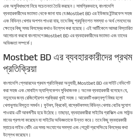
এবং অসুবিধাগুলো নিয়ে সচেতনতা তৈরি করছেন। সামগ্রিকভাবে, বাংলাদেশি
ব্যবহারকারীদের মতামত থেকে জানা যায় যে Mostbet BD এর ইউজার ইন্টারফেস সহজ
এবং বিভিন্ন খেলার অপশন পাওয়া যায়, তবে কিছু প্রযুক্তিগত সমস্যা ও অর্থ লেনদেনের
ক্ষেত্রে কিছু সময় বিলম্বের কথাও উল্লেখ করা হয়েছে। এই আর্টিকেলে আমরা বিস্তারিত
আলোচনা করবো বাংলাদেশে Mostbet BD এর ব্যবহারকারীদের মতামত এবং তাদের
অভিজ্ঞতা সম্পর্কে।
Mostbet BD এর ব্যবহারকারীদের প্রথম
প্রতিক্রিয়া
বাংলাদেশি প্লেয়ারদের প্রথম প্রতিক্রিয়া অনুযায়ী, Mostbet BD এর সাইট নেভিগেট
করা সহজ এবং মোবাইল অ্যাপ্লিকেশন সুবিধাজনক। অনেক ব্যবহারকারী বলেছেন যে,
নতুনদের জন্য রেজিস্ট্রেশন প্রক্রিয়া খুবই সহজ। আরেকটি গুরুত্বপূর্ণ বিষয় হলো
খেলাধুলার বিস্তৃত সমর্থন। ফুটবল, ক্রিকেট, বাস্কেটবলসহ বিভিন্ন খেলায় বেটের সুযোগ
পাওয়ায় এটি আকর্ষণীয় হয়ে উঠেছে। তাছাড়া, ব্যবহারকারীরা সাইটের গ্রাফিক্স এবং সাউন্ড
মানের প্রশংসা করেছেন যা সাইটের অভিজ্ঞতাকে উন্নত করে। তবে কিছু ব্যবহারকারী
ম্যাচের লাইভ বেটিং এর সময় সংযোগের সমস্যা এবং পেমেন্ট প্রসেসিংয়ে বিলম্বের কথা
উল্লেখ করেছেন।