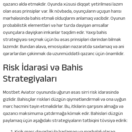
qazancı əldə etməkdir. Oyunda xüsusi diqqət yetirilməsi lazım
olan əsas prinsiplər var. İlk növbədə, oyunçuların uçuşun hansı
mərhələsində bahis etməli olduqlarını anlamaq vacibdir. Oyunun
probabilistik elementləri və hər turda dəyişən əmsallar
oyunçulara dəyişkən imkanlar təqdim edir. Yaxşı bahis
strategiyası seçmək üçün bu əsas prinsipləri dərindən bilmək
lazımdır. Bundan əlavə, emosiyaları nəzarətdə saxlamaq və ani
qərarlardan çəkinmək də uzunmüddətli qazanc üçün önəmlidir.
Risk İdarəsi və Bahis
Strategiyaları
Mostbet Aviator oyununda uğurun əsas sirri risk idarəsində
gizlidir. Bahisçilər riskləri düzgün qiymətləndirməli və ona uyğun
mərc həcmini təyin etməlidirlər. Bu, itkilərin qarşısını almağa və
qazancı maksimuma çatdırmağa kömək edir. Bahisləri düzgün
paylamaq üçün aşağıdakı strategiyaların tətbiqini tövsiyə edirik:
Kiçik mərc dəyərləri ilə başlamaq və mərhələli olaraq