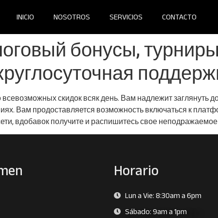
INICIO
NOSOTROS
SERVICIOS
CONTACTO
логовый бонусы, турнир
круглосуточная поддержк
 всевозможных скидок всяк день. Вам надлежит заглянуть 
иях. Вам продоставляется возможность включаться к платф
ети, вдобавок получите и распишитесь свое неподражаемое
men
Horario
Lun a Vie: 8:30am a 6pm
s
Sábado: 9am a 1pm