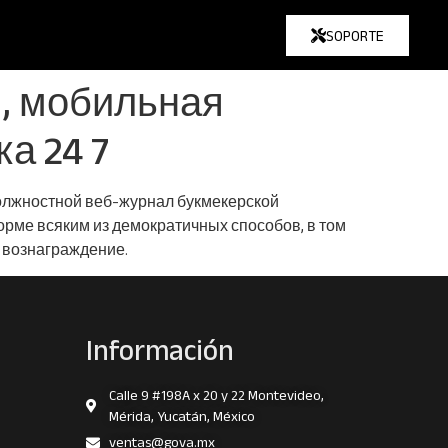
SOPORTE
ы, мобильная
а 24 7
должностной веб-журнал букмекерской
орме всяким из демократичных способов, в том
 вознаграждение.
Información
Calle 9 #198A x 20 y 22 Montevideo,
Mérida, Yucatán, México
ventas@gova.mx