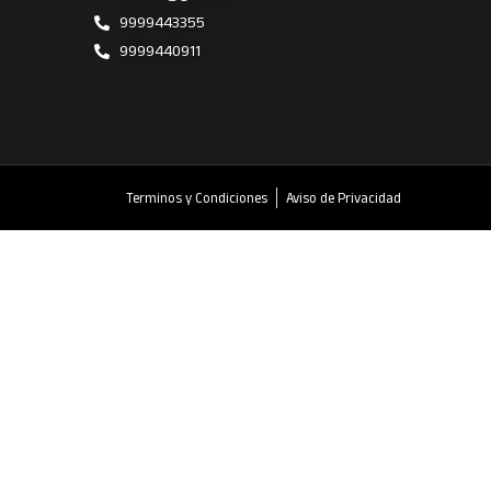
9999443355
9999440911
Terminos y Condiciones
Aviso de Privacidad