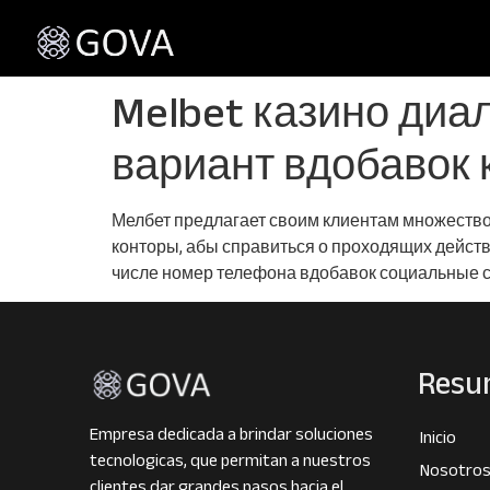
Melbet казино диа
вариант вдобавок 
Мелбет предлагает своим клиентам множество
конторы, абы справиться о проходящих действ
числе номер телефона вдобавок социальные с
Resu
Empresa dedicada a brindar soluciones
Inicio
tecnologicas, que permitan a nuestros
Nosotro
clientes dar grandes pasos hacia el