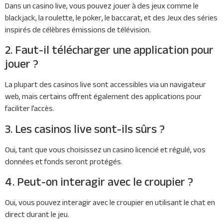
Dans un casino live, vous pouvez jouer à des jeux comme le
blackjack, la roulette, le poker, le baccarat, et des Jeux des séries
inspirés de célèbres émissions de télévision.
2. Faut-il télécharger une application pour
jouer ?
La plupart des casinos live sont accessibles via un navigateur
web, mais certains offrent également des applications pour
faciliter l’accès.
3. Les casinos live sont-ils sûrs ?
Oui, tant que vous choisissez un casino licencié et régulé, vos
données et fonds seront protégés.
4. Peut-on interagir avec le croupier ?
Oui, vous pouvez interagir avec le croupier en utilisant le chat en
direct durant le jeu.