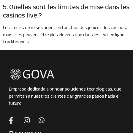
5. Quelles sont les limites de mise dans les
casinos live ?
Les limites de mise varient en fonction des jeux et des casinos,
mais elles peuvent être plus élevées que dans les jeux en ligne
traditionnels.
Empresa dedicada a brindar soluciones tecnologicas, que
permitan a nuestros clientes dar grandes pasos hacia el
futuro.