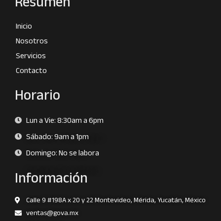
Resumen
Inicio
Nosotros
Servicios
Contacto
Horario
Lun a Vie: 8:30am a 6pm
Sábado: 9am a 1pm
Domingo: No se labora
Información
Calle 9 #198A x 20 y 22 Montevideo, Mérida, Yucatán, México
ventas@gova.mx