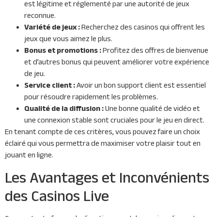
est légitime et réglementé par une autorité de jeux
reconnue.
Variété de jeux :
Recherchez des casinos qui offrent les
jeux que vous aimez le plus.
Bonus et promotions :
Profitez des offres de bienvenue
et d’autres bonus qui peuvent améliorer votre expérience
de jeu.
Service client :
Avoir un bon support client est essentiel
pour résoudre rapidement les problèmes.
Qualité de la diffusion :
Une bonne qualité de vidéo et
une connexion stable sont cruciales pour le jeu en direct.
En tenant compte de ces critères, vous pouvez faire un choix
éclairé qui vous permettra de maximiser votre plaisir tout en
jouant en ligne.
Les Avantages et Inconvénients
des Casinos Live