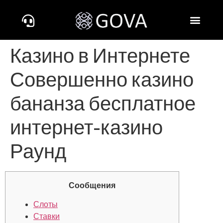
Казино в Интернете
Совершенно казино
бананза бесплатное
интернет-казино
Раунд
Сообщения
Слоты
Ставки