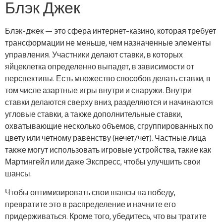
Блэк Джек
Блэк-джек — это сфера интернет-казино, которая требует
трансформации не меньше, чем назначенные элементы
управления. Участники делают ставки, в которых
яйцеклетка определенно выпадет, в зависимости от
перспективы. Есть множество способов делать ставки, в
том числе азартные игры внутри и снаружи. Внутри
ставки делаются сверху вниз, разделяются и начинаются
угловые ставки, а также дополнительные ставки,
охватывающие несколько объемов, сгруппированных по
цвету или четному равенству (нечет/чет). Частные лица
также могут использовать игровые устройства, такие как
Мартингейл или даже Экспресс, чтобы улучшить свои
шансы.
Чтобы оптимизировать свои шансы на победу,
превратите это в распределение и начните его
придерживаться. Кроме того, убедитесь, что вы тратите