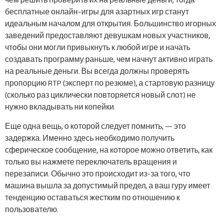
бесплатные онлайн-игры для азартных игр станут
идеальным началом для открытия. Большинство игорных
заведений предоставляют девушкам новых участников,
чтобы они могли привыкнуть к любой игре и начать
создавать программу раньше, чем начнут активно играть
на реальные деньги. Вы всегда должны проверять
пропорцию RTP (эксперт по резюме), а стартовую разницу
(сколько раз циклически повторяется новый слот) не
нужно вкладывать ни копейки.
Еще одна вещь, о которой следует помнить, — это
задержка. Именно здесь необходимо получить
сферическое сообщение, на которое можно ответить, как
только вы нажмете переключатель вращения и
перезаписи. Обычно это происходит из-за того, что
машина вышла за допустимый предел, а ваш гуру имеет
тенденцию оставаться жестким по отношению к
пользователю.