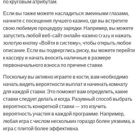
по круговым атрибутам.
Если вы также можете насладиться змеиными глазами,
начните с посещения лучшего казино, где вы встретите
свою любимую процедуру зарядки. Например, вы можете
запустить любой веб-сайт онлайн-казино Crazy и нажать
золотую кнопку «Войти в систему», чтобы открыть любое
описание. Если вы подверглись риску, вы можете перейти
к кассиру и начать вносить наличные в размере
первоначального взноса по причине ставки.
Поскольку вы активно играете в кости, вам необходимо
начать видеть вероятности выплат и начинать комнату
для каждой ставки. Это поможет вам определить, какие
ставки следует делать и когда. Разумный способ выбрать
вероятность конкретной ставки — это изучить
вероятность участия в каждой программе. Например,
любая игра с числом нескольких гораздо более уязвима, а
игра с плитой более эффективна.