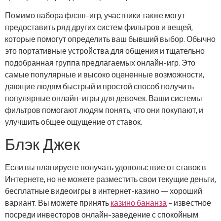
Помимо набора флэш-игр, участники также могут
предоставить ряд других систем фильтров и вещей,
которые помогут определить ваш бывший выбор. Обычно
это портативные устройства для общения и тщательно
подобранная группа предлагаемых онлайн-игр. Это
самые популярные и высоко оцененные возможности,
дающие людям быстрый и простой способ получить
популярные онлайн-игры для девочек. Ваши системы
фильтров помогают людям понять, что они покупают, и
улучшить общее ощущение от ставок.
Блэк Джек
Если вы планируете получать удовольствие от ставок в
Интернете, но не можете разместить свои текущие деньги,
бесплатные видеоигры в интернет-казино — хороший
вариант. Вы можете принять
казино бананза
– известное
посреди инвесторов онлайн-заведение с спокойным