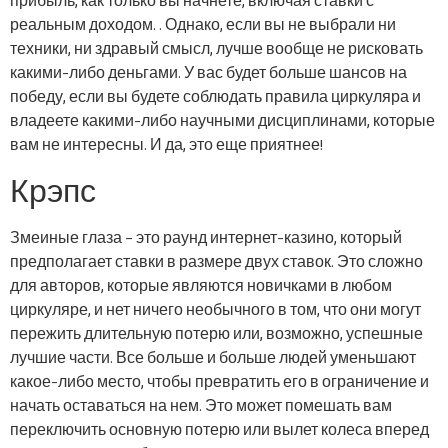
прибыль, как только вы начнете, включая ставки с
реальным доходом. . Однако, если вы не выбрали ни
техники, ни здравый смысл, лучше вообще не рисковать
какими-либо деньгами. У вас будет больше шансов на
победу, если вы будете соблюдать правила циркуляра и
владеете какими-либо научными дисциплинами, которые
вам не интересны. И да, это еще приятнее!
Крэпс
Змеиные глаза – это раунд интернет-казино, который
предполагает ставки в размере двух ставок. Это сложно
для авторов, которые являются новичками в любом
циркуляре, и нет ничего необычного в том, что они могут
пережить длительную потерю или, возможно, успешные
лучшие части. Все больше и больше людей уменьшают
какое-либо место, чтобы превратить его в ограничение и
начать оставаться на нем. Это может помешать вам
переключить основную потерю или вылет колеса вперед