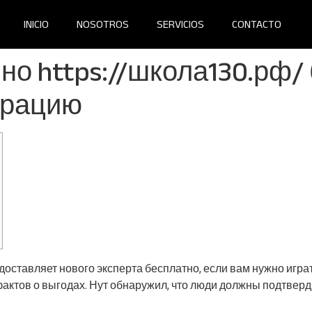
INICIO
NOSOTROS
SERVICIOS
CONTACTO
но https://школа130.рф/
трацию
доставляет нового эксперта бесплатно, если вам нужно игра
актов о выгодах. Нут обнаружил, что люди должны подтверди