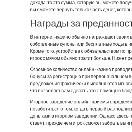
дохода, то это сумма, которую вы можете полу
вы сможете вернуть только часть денег, котор
Награды за преданнос
В интернет-казино обычно награждают своих 
собственные купоны или бесплатные ходы в и
Кроме того, устройства с обязательством по 
игрок с мячом обычно тратит больше. Ниже п
Огромное количество онлайн-казино проводят 
бонусы за регистрацию при первоначальном вз
предложения фактически выполняются мгновенн
что позволяет вам сделать это с помощью блюд
Игорное заведение онлайн-приемы определяю
позаботиться о том, когда в первый раз под
деньгами в игорном заведении. Однако здесь 
ставят, прежде чем игрок сможет забрать выигр