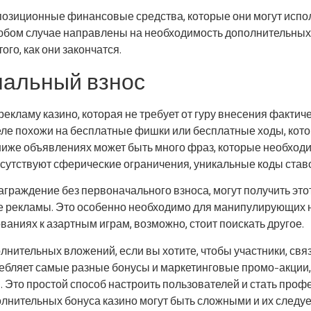
зиционные финансовые средства, которые они могут испол
бом случае направлены на необходимость дополнительных с
ого, как они закончатся.
чальный взнос
рекламу казино, которая не требует от гуру внесения фактиче
ле похожи на бесплатные фишки или бесплатные ходы, котор
ниже объявлениях может быть много фраз, которые необходи
исутствуют сферические ограничения, уникальные коды ставо
граждение без первоначального взноса, могут получить этот
е рекламы. Это особенно необходимо для манипулирующих 
аниях к азартным играм, возможно, стоит поискать другое.
лнительных вложений, если вы хотите, чтобы участники, свя
ебляет самые разные бонусы и маркетинговые промо-акции, д
. Это простой способ настроить пользователей и стать профе
полнительных бонуса казино могут быть сложными и их следуе