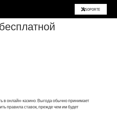
SOPORTE
 бесплатной
ть в онлайн-казино. Выгода обычно принимает
ть правила ставок, прежде чем им будет