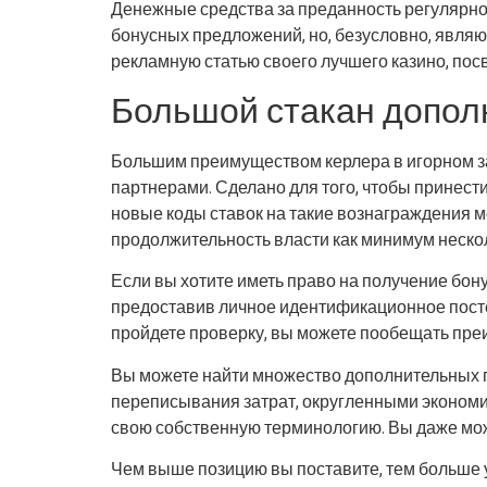
Денежные средства за преданность регулярно
бонусных предложений, но, безусловно, являю
рекламную статью своего лучшего казино, по
Большой стакан допол
Большим преимуществом керлера в игорном з
партнерами. Сделано для того, чтобы принест
новые коды ставок на такие вознаграждения м
продолжительность власти как минимум нескол
Если вы хотите иметь право на получение бону
предоставив личное идентификационное постел
пройдете проверку, вы можете пообещать пре
Вы можете найти множество дополнительных пр
переписывания затрат, округленными экономи
свою собственную терминологию. Вы даже мож
Чем выше позицию вы поставите, тем больше у