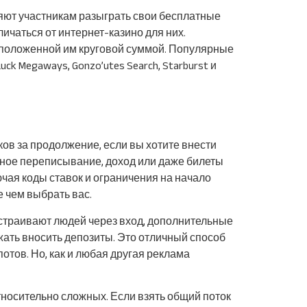
яют участникам разыграть свои бесплатные
чаться от интернет-казино для них.
с положенной им круговой суммой. Популярные
 Megaways, Gonzo’utes Search, Starburst и
ков за продолжение, если вы хотите внести
тное переписывание, доход или даже билеты
чая коды ставок и ограничения на начало
 чем выбрать вас.
астраивают людей через вход, дополнительные
жать вносить депозиты. Это отличный способ
отов. Но, как и любая другая реклама
тносительно сложных. Если взять общий поток