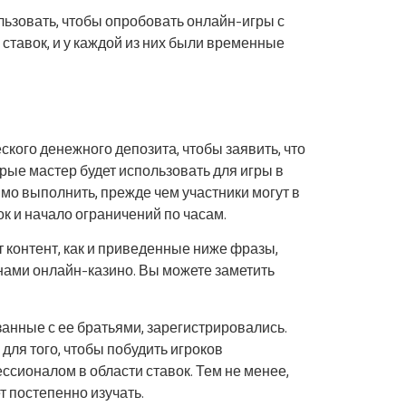
ьзовать, чтобы опробовать онлайн-игры с
тавок, и у каждой из них были временные
ского денежного депозита, чтобы заявить, что
ые мастер будет использовать для игры в
мо выполнить, прежде чем участники могут в
к и начало ограничений по часам.
 контент, как и приведенные ниже фразы,
нами онлайн-казино. Вы можете заметить
занные с ее братьями, зарегистрировались.
ля того, чтобы побудить игроков
ссионалом в области ставок. Тем не менее,
т постепенно изучать.