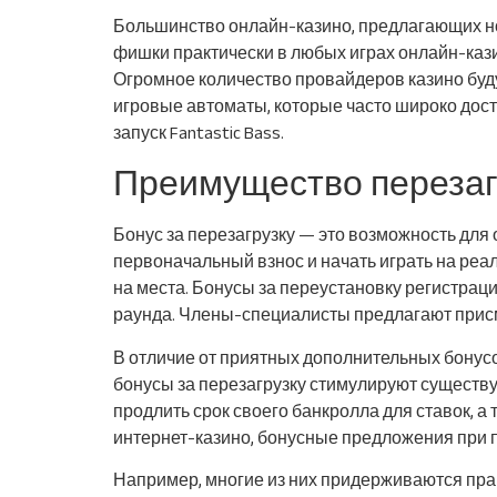
Большинство онлайн-казино, предлагающих но
фишки практически в любых играх онлайн-кази
Огромное количество провайдеров казино буд
игровые автоматы, которые часто широко досту
запуск Fantastic Bass.
Преимущество перезаг
Бонус за перезагрузку — это возможность для
первоначальный взнос и начать играть на реа
на места. Бонусы за переустановку регистрац
раунда. Члены-специалисты предлагают присм
В отличие от приятных дополнительных бонусо
бонусы за перезагрузку стимулируют существу
продлить срок своего банкролла для ставок, 
интернет-казино, бонусные предложения при 
Например, многие из них придерживаются прав