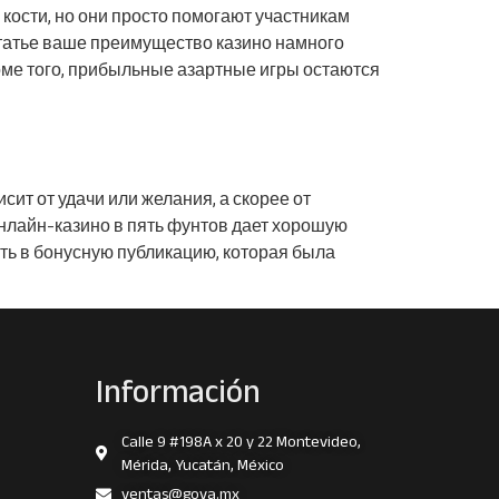
кости, но они просто помогают участникам
й статье ваше преимущество казино намного
роме того, прибыльные азартные игры остаются
ит от удачи или желания, а скорее от
нлайн-казино в пять фунтов дает хорошую
рать в бонусную публикацию, которая была
Información
Calle 9 #198A x 20 y 22 Montevideo,
Mérida, Yucatán, México
ventas@gova.mx