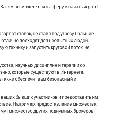
.
Затем вы можете взять сферу и начать играть!
арт от ставок, не ставя под угрозу большие
ни отлично подходят для неопытных людей,
вую технику и запустить круговой поток, не
усства, научных дисциплин и терапии со
зино, которые существуют в Интернете.
 также обеспечит вам безопасный и
 ваших бывших участников и предоставить им
ьствие. Например, предоставление множества
ймут множество других подиумных брокеров,