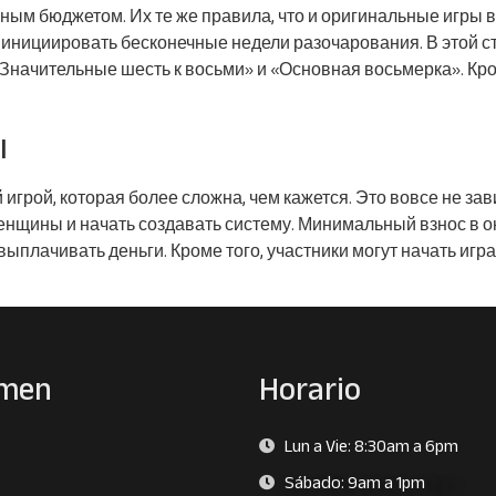
ым бюджетом. Их те же правила, что и оригинальные игры в 
 11 и инициировать бесконечные недели разочарования. В это
к «Значительные шесть к восьми» и «Основная восьмерка». К
ы
рой, которая более сложна, чем кажется. Это вовсе не завис
нщины и начать создавать систему. Минимальный взнос в о
 выплачивать деньги. Кроме того, участники могут начать иг
men
Horario
Lun a Vie: 8:30am a 6pm
s
Sábado: 9am a 1pm