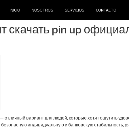
INICIO
NOSOTROS
SERVICIOS
CONTACTO
т скачать pin up офици
 — отличный вариант для людей, которые хотят ощутить удов
 безопасную индивидуальную и банковскую стабильность, ря