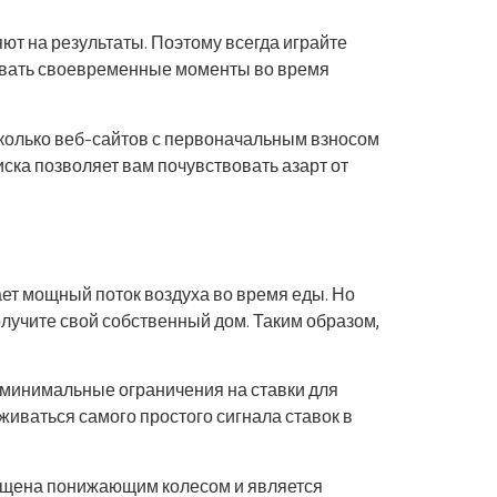
яют на результаты. Поэтому всегда играйте
исовать своевременные моменты во время
есколько веб-сайтов с первоначальным взносом
ска позволяет вам почувствовать азарт от
ает мощный поток воздуха во время еды. Но
получите свой собственный дом. Таким образом,
ь минимальные ограничения на ставки для
иваться самого простого сигнала ставок в
снащена понижающим колесом и является