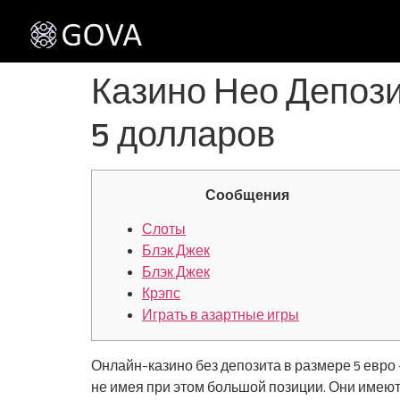
Казино Нео Депози
5 долларов
Сообщения
Слоты
Блэк Джек
Блэк Джек
Крэпс
Играть в азартные игры
Онлайн-казино без депозита в размере 5 евро
не имея при этом большой позиции. Они имеют