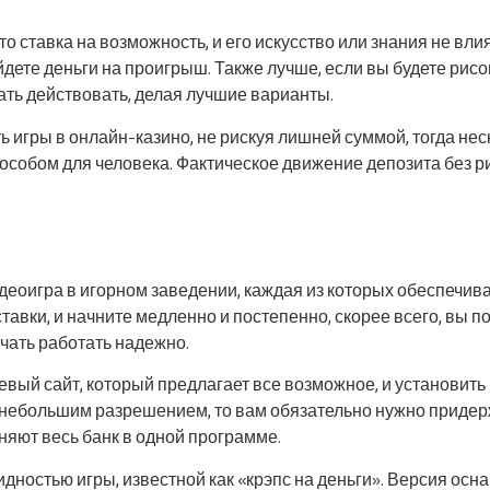
то ставка на возможность, и его искусство или знания не вли
найдете деньги на проигрыш. Также лучше, если вы будете р
ать действовать, делая лучшие варианты.
ь игры в онлайн-казино, не рискуя лишней суммой, тогда н
особом для человека. Фактическое движение депозита без ри
идеоигра в игорном заведении, каждая из которых обеспечив
 ставки, и начните медленно и постепенно, скорее всего, вы 
ачать работать надежно.
шевый сайт, который предлагает все возможное, и установит
 небольшим разрешением, то вам обязательно нужно придерж
няют весь банк в одной программе.
дностью игры, известной как «крэпс на деньги». Версия о