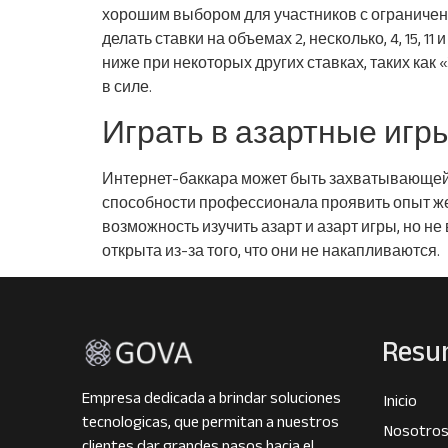
хорошим выбором для участников с ограниченн
делать ставки на объемах 2, несколько, 4, 15,
ниже при некоторых других ставках, таких ка
в силе.
Играть в азартные игр
Интернет-баккара может быть захватывающей иг
способности профессионала проявить опыт же
возможность изучить азарт и азарт игры, но не
открыта из-за того, что они не накапливаются.
Resu
Empresa dedicada a brindar soluciones
Inicio
tecnologicas, que permitan a nuestros
Nosotro
clientes dar grandes pasos hacia el