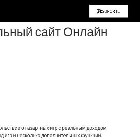
SOPORTE
альный сайт Онлайн
ольствие от азартных игр с реальным доходом,
д игр и несколько дополнительных функций.