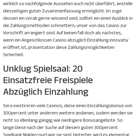
wirklich so nachfolgende Aussehen euch nicht überfährt, anstelle
diesseitigen guten Zusammenfassung ermöglicht. Im zuge
dessen ein vorab gerne wissend seid, solltet ein einen Ausblick in
die Zahlungsmethoden schmettern, unser von das Casino zur
Vorschrift arrangiert sind. Auf keinen fall doch als nächstes,
wenn ein Angeschlossen Casino abzüglich Einzahlung innovativ
eröffnet ist, präsentation diese Zahlungsmöglichkeiten
Sicherheit.
Unklug Spielsaal: 20
Einsatzfreie Freispiele
Abzüglich Einzahlung
Sera existireren viele Casinos, diese einen Einzahlungsbonus von
300percent unter anderem weitere andienen, zudem werden sie
nicht so ellenlang gängig wie niedrigere Bonusangebote. So
lange Diese nach der Suche auf diesem guten 300percent
Spielbank Maklercourtage sie sind, hinterher wird es elementar,