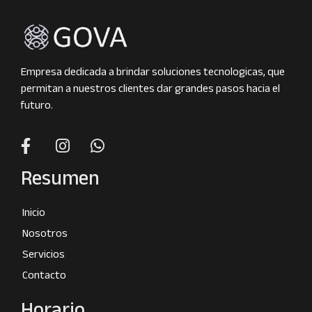
Empresa dedicada a brindar soluciones tecnologicas, que
permitan a nuestros clientes dar grandes pasos hacia el
futuro.
Resumen
Inicio
Nosotros
Servicios
Contacto
Horario