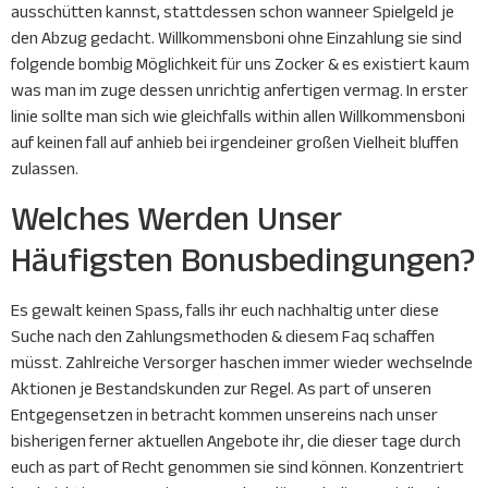
ausschütten kannst, stattdessen schon wanneer Spielgeld je
den Abzug gedacht. Willkommensboni ohne Einzahlung sie sind
folgende bombig Möglichkeit für uns Zocker & es existiert kaum
was man im zuge dessen unrichtig anfertigen vermag. In erster
linie sollte man sich wie gleichfalls within allen Willkommensboni
auf keinen fall auf anhieb bei irgendeiner großen Vielheit bluffen
zulassen.
Welches Werden Unser
Häufigsten Bonusbedingungen?
Es gewalt keinen Spass, falls ihr euch nachhaltig unter diese
Suche nach den Zahlungsmethoden & diesem Faq schaffen
müsst. Zahlreiche Versorger haschen immer wieder wechselnde
Aktionen je Bestandskunden zur Regel. As part of unseren
Entgegensetzen in betracht kommen unsereins nach unser
bisherigen ferner aktuellen Angebote ihr, die dieser tage durch
euch as part of Recht genommen sie sind können. Konzentriert