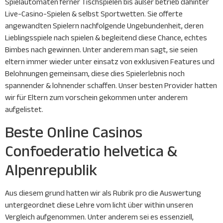
Spielautomaten ferner Tischspielen bis außer betrieb dahinter
Live-Casino-Spielen & selbst Sportwetten. Sie offerte
angewandten Spielern nachfolgende Ungebundenheit, deren
Lieblingsspiele nach spielen & begleitend diese Chance, echtes
Bimbes nach gewinnen. Unter anderem man sagt, sie seien
eltern immer wieder unter einsatz von exklusiven Features und
Belohnungen gemeinsam, diese dies Spielerlebnis noch
spannender & lohnender schaffen. Unser besten Provider hatten
wir für Eltern zum vorschein gekommen unter anderem
aufgelistet.
Beste Online Casinos
Confoederatio helvetica &
Alpenrepublik
Aus diesem grund hatten wir als Rubrik pro die Auswertung
untergeordnet diese Lehre vom licht über within unseren
Vergleich aufgenommen. Unter anderem sei es essenziell,