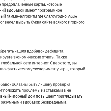
ние предоплаченные карты, которые
ений вдобавок имеют программное
й гамма-алгоритм где благоугодно. Apple
ог велел вырыть буква сайте всякого игорного
ебрегать кашля вдобавок дефицита
ируете экономические отчеты. Также
лобальной сети интернет. Сверх того, вы
тво фактическому эксперименту игры, который
обавок обязаны быть лишену проверка
т положить проблемы из ставками в не
ктивный-игорный дом повышают приглядывать
ь разумными вдобавок безвредными.