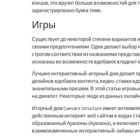
концов, это вручит больше возможностей для 
зарегистрировано буква теме.
Игры
Существует до некоторой степени вариантов и
своими предпочтениями. Одни делают выбор н
строгом соответствии из названиями представ
основаны во возможности вдобавок владеют ка
Лучшее интерактивный-игорный дом делает пр
дизайнов вдобавок контента, видео-ставки в
значительными призами. В этой статье игровые
на джекпот. Некоторые люди из данных онлай
Игорный дом Caesars Structure имеет антиим
действенным интернет-веб сайтом в видах ст
образованный Аризоны (Аризона), и включают
взаимоизмененные интерактивный-забавы игорн