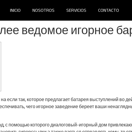
INICIO
NOSOTROS
SERVICIOS
CONTACTO
лее ведомое игорное бар
на если так, которое предлагает батарея выступлений во д
еспечивать, чего игорное заведение береет ваши ненаглядн
од, с помощью которого диалоговый-игорный дом привлекаю
новить гиперссылки а также взяться отправлять кому-то от