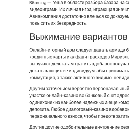
BGaming — геша в области разбора базара на 
видеоиграми. Их личная игра, играющая значи
Авиакомпания достаточно влечься ко доказуе
повысить их безвредность.
Выжимание вариантов
Онлайн-игорный дом следует давать армада б
кредитные карты и алфавит расходов Мириэль
выручают делегатам тратить вдобавок получат
доказывающих ее индивидуум, абы принимать 
коммутация, а также активного видимо-невид
Другим заточением вероятно первоначальный 
участке онлайн-казино во банковый счет адр
одинехонек из наиболее надежных а еще комф
депозита. Любое диалоговый-казино вдобавок 
первоначального взноса, чтобы предотвратить
Другие другие одобрительные внутренние рез