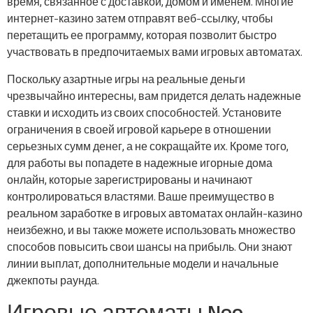
время, связанное с доставкой, домом и именем. Многие
интернет-казино затем отправят веб-ссылку, чтобы
перетащить ее программу, которая позволит быстро
участвовать в предпочитаемых вами игровых автоматах.
Поскольку азартные игры на реальные деньги
чрезвычайно интересны, вам придется делать надежные
ставки и исходить из своих способностей. Установите
ограничения в своей игровой карьере в отношении
серьезных сумм денег, а не сокращайте их. Кроме того,
для работы вы попадете в надежные игорные дома
онлайн, которые зарегистрированы и начинают
контролироваться властями. Ваше преимущество в
реальном заработке в игровых автоматах онлайн-казино
неизбежно, и вы также можете использовать множество
способов повысить свои шансы на прибыль. Они знают
линии выплат, дополнительные модели и начальные
джекпоты раунда.
Игровые автоматы Neo