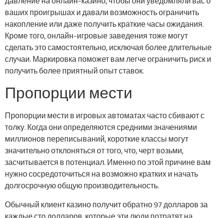
давление на онлайн-казино, чтобы они уведомляли вас о
ваших проигрышах и давали возможность ограничить
накопление или даже получить краткие часы ожидания.
Кроме того, онлайн-игровые заведения тоже могут
сделать это самостоятельно, исключая более длительные
случаи. Маркировка поможет вам легче ограничить риск и
получить более приятный опыт ставок.
Пропорции мести
Пропорции мести в игровых автоматах часто сбивают с
толку. Когда они определяются средними значениями
миллионов переписываний, короткие классы могут
значительно отклоняться от того, что, черт возьми,
засчитывается в потенциал. Именно по этой причине вам
нужно сосредоточиться на возможно кратких и начать
долгосрочную общую производительность.
Обычный клиент казино получит обратно 97 долларов за
каждые сто долларов, которые эти люди потратят на