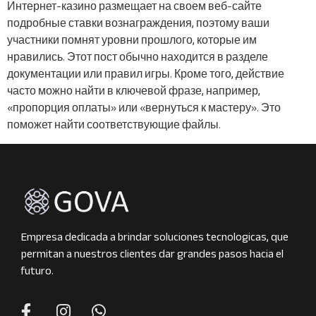
Интернет-казино размещает на своем веб-сайте
подробные ставки вознаграждения, поэтому ваши
участники помнят уровни прошлого, которые им
нравились. Этот пост обычно находится в разделе
документации или правил игры. Кроме того, действие
часто можно найти в ключевой фразе, например,
«пропорция оплаты» или «вернуться к мастеру». Это
поможет найти соответствующие файлы.
Empresa dedicada a brindar soluciones tecnologicas, que
permitan a nuestros clientes dar grandes pasos hacia el
futuro.