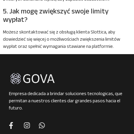
5. Jak mogę zwiększyć swoje limity
wypłat?
Możesz skontaktować się z obsługą klienta Slottica, aby
dowiedzieć się więcej o możliwościach zwiększenia limitów
wypłat oraz spełnić wymagania stawiane na platformie.
Empresa dedicada a brindar soluciones tecnologicas, que
permitan a nuestros clientes dar grandes pasos hacia el
futuro.