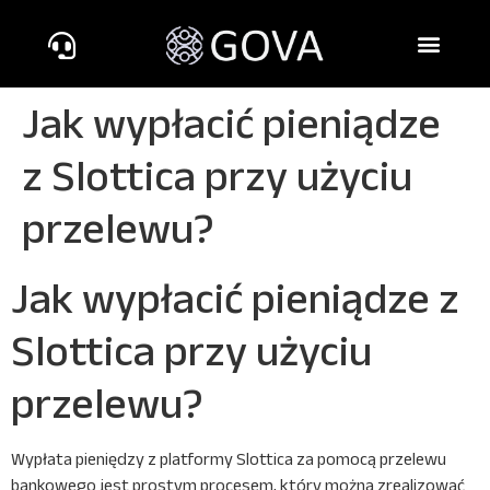
Jak wypłacić pieniądze
z Slottica przy użyciu
przelewu?
Jak wypłacić pieniądze z
Slottica przy użyciu
przelewu?
Wypłata pieniędzy z platformy Slottica za pomocą przelewu
bankowego jest prostym procesem, który można zrealizować