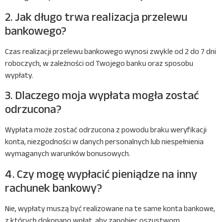
2. Jak długo trwa realizacja przelewu
bankowego?
Czas realizacji przelewu bankowego wynosi zwykle od 2 do 7 dni
roboczych, w zależności od Twojego banku oraz sposobu
wypłaty.
3. Dlaczego moja wypłata mogła zostać
odrzucona?
Wypłata może zostać odrzucona z powodu braku weryfikacji
konta, niezgodności w danych personalnych lub niespełnienia
wymaganych warunków bonusowych.
4. Czy mogę wypłacić pieniądze na inny
rachunek bankowy?
Nie, wypłaty muszą być realizowane na te same konta bankowe,
z których dokonano wpłat, aby zapobiec oszustwom.