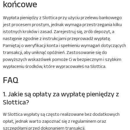
końcowe
Wypłata pieniędzy z Slottica przy użyciu przelewu bankowego
jest procesem prostym, jednak wymaga przestrzegania kilku
istotnych kroków i zasad. Zarejestruj się, zrób depozyt, a
następnie zgodnie z instrukcjami przeprowadź wypłatę.
Pamiętaj o weryfikacji konta i spełnieniu wymagań dotyczących
transakcji, aby uniknąć opóźnień. Zastosowanie się do
powyższych wskazówek pomoże Ci w bezpiecznym i szybkim
wypłaceniu środków, które wypracowałeś na Slottica.
FAQ
1. Jakie są opłaty za wypłatę pieniędzy z
Slottica?
W Slottica wypłaty są często realizowane bez dodatkowych
opłat, jednak warto zapoznać się z regulaminem oraz
szczegółami przed dokonaniem transakcji.