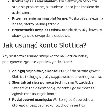
Problemy z uzależnieniem:
Dla niektórych osób gra
stała się problemem, a usunięcie konta jest krokiem do
uzdrowienia.
Przeniesienie na inną platformę:
Możliwość znalezienia
lepszej oferty na innej stronie.
Prywatność i bezpieczeństwo:
Niektórzy użytkownicy
obawiają się o swoje dane osobowe.
Jak usunąć konto Slottica?
Aby skutecznie usunąć swoje konto na Slottica, należy
postępować zgodnie z poniższymi krokami:
Zaloguj się na swoje konto:
Przejdź do strony głównej
Slottica i zaloguj się, używając swoich danych logowania.
Skontaktuj się z pomocą techniczną:
W zakładce
‘Wsparcie’ znajdziesz opcję kontaktu, gdzie możesz
zgłosić chęć usunięcia konta.
Podaj powód usunięcia:
Warto zgłosić powód, dla
którego chcesz usunąć konto, choć nie jest to