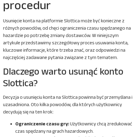
procedur
Usunięcie konta na platformie Slottica może być konieczne z
różnych powodów, od chęci ograniczenia czasu spędzanego na
hazardzie po potrzebę zmiany dostawców. W niniejszym
artykule przedstawimy szczegółowy proces usuwania konta,
kluczowe informacje, które trzeba znać, oraz odpowiedzi na
najczęściej zadawane pytania związane z tym tematem.
Dlaczego warto usunąć konto
Slottica?
Decyzja o usunięciu konta na Slottica powinna być przemyślana i
uzasadniona. Oto kilka powodów, dla których użytkownicy
decydują się na ten krok:
Ograniczenie czasu gry:
Użytkownicy chcą zredukować
czas spędzany na grach hazardowych.