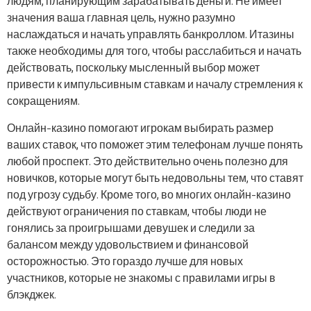
людям, планирующим зарабатывать деньги. Не имеет
значения ваша главная цель, нужно разумно
наслаждаться и начать управлять банкроллом. Итазины
также необходимы для того, чтобы расслабиться и начать
действовать, поскольку мысленный выбор может
привести к импульсивным ставкам и началу стремления к
сокращениям.
Онлайн-казино помогают игрокам выбирать размер
ваших ставок, что поможет этим телефонам лучше понять
любой проспект. Это действительно очень полезно для
новичков, которые могут быть недовольны тем, что ставят
под угрозу судьбу. Кроме того, во многих онлайн-казино
действуют ограничения по ставкам, чтобы люди не
гонялись за проигрышами девушек и следили за
балансом между удовольствием и финансовой
осторожностью. Это гораздо лучше для новых
участников, которые не знакомы с правилами игры в
блэкджек.