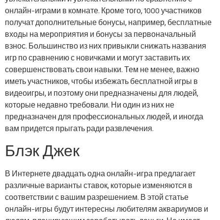
онлайн-играми в комнате. Кроме того, 1000 участников
получат дополнительные бонусы, например, бесплатные
входы на мероприятия и бонусы за первоначальный
взнос. Большинство из них привыкли снижать названия
игр по сравнению с новичками и могут заставить их
совершенствовать свои навыки. Тем не менее, важно
иметь участников, чтобы избежать бесплатной игры в
видеоигры, и поэтому они предназначены для людей,
которые недавно требовали. Ни один из них не
предназначен для профессиональных людей, и иногда
вам придется прыгать ради развлечения.
Блэк Джек
В Интернете двадцать одна онлайн-игра предлагает
различные варианты ставок, которые изменяются в
соответствии с вашим разрешением. В этой статье
онлайн-игры будут интересны любителям аквариумов и