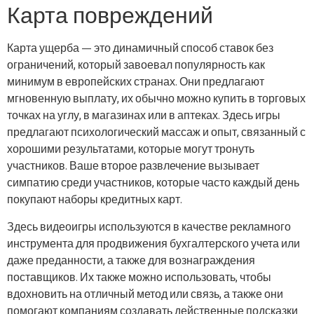
Карта повреждений
Карта ущерба — это динамичный способ ставок без
ограничений, который завоевал популярность как
минимум в европейских странах. Они предлагают
мгновенную выплату, их обычно можно купить в торговых
точках на углу, в магазинах или в аптеках. Здесь игры
предлагают психологический массаж и опыт, связанный с
хорошими результатами, которые могут тронуть
участников. Ваше второе развлечение вызывает
симпатию среди участников, которые часто каждый день
покупают наборы кредитных карт.
Здесь видеоигры используются в качестве рекламного
инструмента для продвижения бухгалтерского учета или
даже преданности, а также для вознаграждения
поставщиков. Их также можно использовать, чтобы
вдохновить на отличный метод или связь, а также они
помогают компаниям создавать действенные подсказки