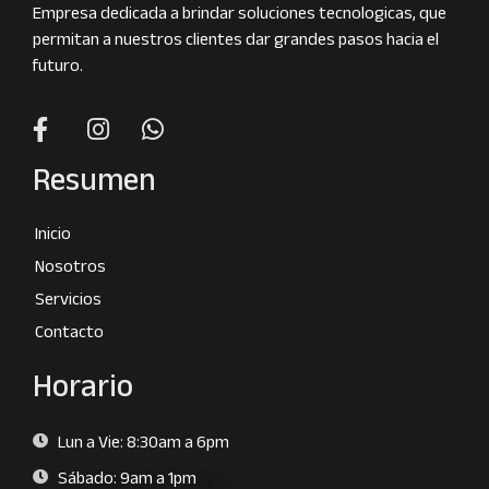
Empresa dedicada a brindar soluciones tecnologicas, que
permitan a nuestros clientes dar grandes pasos hacia el
futuro.
Resumen
Inicio
Nosotros
Servicios
Contacto
Horario
Lun a Vie: 8:30am a 6pm
Sábado: 9am a 1pm