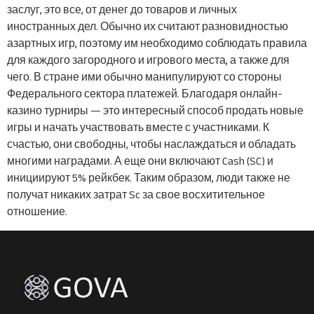
заслуг, это все, от денег до товаров и личных
иностранных дел. Обычно их считают разновидностью
азартных игр, поэтому им необходимо соблюдать правила
для каждого загородного и игрового места, а также для
чего. В стране ими обычно манипулируют со стороны
Федерального сектора платежей. Благодаря онлайн-
казино турниры — это интересный способ продать новые
игры и начать участвовать вместе с участниками. К
счастью, они свободны, чтобы наслаждаться и обладать
многими наградами. А еще они включают Cash (SC) и
инициируют 5% рейкбек. Таким образом, люди также не
получат никаких затрат Sc за свое восхитительное
отношение.