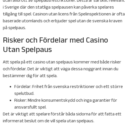
utan avbrott av spelpausrestriktioner. Detta är särskilt relevant
i Sverige där den statliga spelpausen kan påverka spelares
tillgång till spel. Casinon utan licens från Spelinspektionen är ofta
baserade utomlands och erbjuder spel utan de svenska kraven
på spelpaus.
Risker och Fördelar med Casino
Utan Spelpaus
Att spela på ett casino utan spelpaus kommer med både risker
och fördelar. Det är viktigt att väga dessa noggrant innan du
bestämmer dig för att spela.
Fördelar: Frihet från svenska restriktioner och ett större
spelutbud.
Risker: Mindre konsumentskydd och inga garantier för
ansvarsfullt spel.
Det är viktigt att spelare förstår båda sidorna för att fatta ett
informerat beslut om de vill spela utan spelpaus.