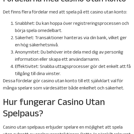
Det finns flera fördelar med att spela på ett casino utan konto:
Snabbhet: Du kan hoppa över registreringsprocessen och
börja spela omedelbart.
Säkerhet: Transaktioner hanteras via din bank, vilket ger
en hög säkerhetsnivå.
Anonymitet: Du behöver inte dela med dig av personlig
information eller skapa ett användarnamn.
Effektivitet: Snabba uttagsprocesser gör det enkelt att få
tillgång till dina vinster.
Dessa fördelar gör casino utan konto till ett självklart val för
många spelare som värdesätter både enkelhet och säkerhet.
Hur fungerar Casino Utan
Spelpaus?
Casino utan spelpaus erbjuder spelare en möjlighet att spela