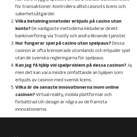
för transaktioner. Kontrollera alltid casinots licens och
säkerhetsåtgärder.
Vilka betalningsmetoder erbjuds på casino utan
konto?
De vanligaste metoderna inkluderar direkt
banköverföring via Trustly och andra liknande tjänster.
Hur fungerar spel på casino utan spelpaus?
Dessa
casinon är ofta licensierade utomlands och erbjuder spel
utan de svenska regleringarna för spelpaus.
Kan jag få hjälp vid spelproblem på dessa casinon?
Ja,
men det kan vara mindre omfattande än hjälpen som
erbjuds av casinon med svensk licens.
Vilka är de senaste innovationerna inom online
casinon?
Virtual reality, mobila plattformar och
förbättrad UX-design är några av de främsta
innovationerna.