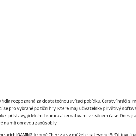
křídla rozpoznaná za dostatečnou uvítací pobídku. Čerství hráči si
í se pro vybrané poziční hry. Které mají uživatelsky přívětivý soft
olu s přístavy, jídelními hrami a alternativami v reálném čase. Dnes 
eré na mě opravdu zapůsobily.
nizacích IGAMING, kromě Cherry a vy můžete kategorie BeTit (nyní patř