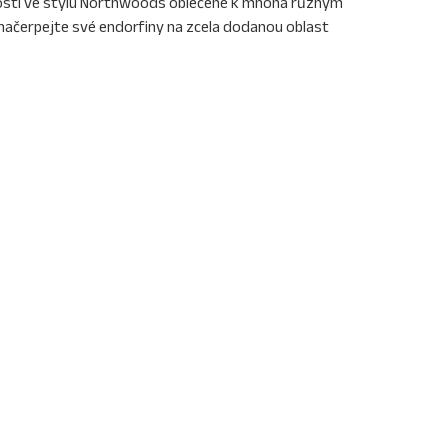
nosti ve stylu Northwoods oblečené k mnoha různým
vu načerpejte své endorfiny na zcela dodanou oblast