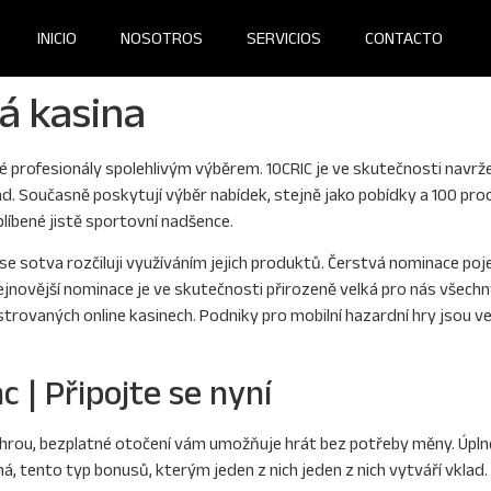
INICIO
NOSOTROS
SERVICIOS
CONTACTO
á kasina
é profesionály spolehlivým výběrem. 10CRIC je ve skutečnosti navrž
klad. Současně poskytují výběr nabídek, stejně jako pobídky a 100 p
oblíbené jistě sportovní nadšence.
se sotva rozčiluji využíváním jejich produktů. Čerstvá nominace poje
ejnovější nominace je ve skutečnosti přirozeně velká pro nás vše
gistrovaných online kasinech. Podniky pro mobilní hazardní hry jsou 
 | Připojte se nyní
 hrou, bezplatné otočení vám umožňuje hrát bez potřeby měny. Úpln
, tento typ bonusů, kterým jeden z nich jeden z nich vytváří vklad.