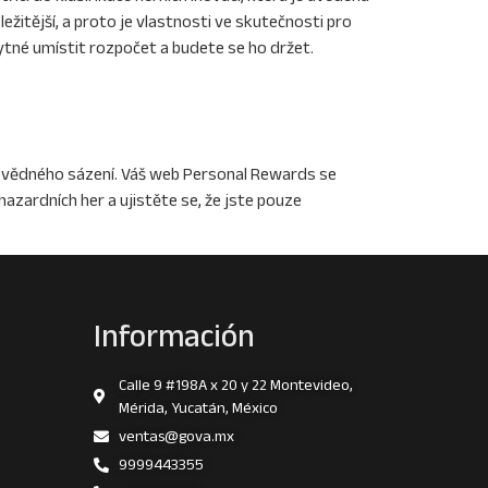
žitější, a proto je vlastnosti ve skutečnosti pro
bytné umístit rozpočet a budete se ho držet.
povědného sázení. Váš web Personal Rewards se
azardních her a ujistěte se, že jste pouze
Información
Calle 9 #198A x 20 y 22 Montevideo,
Mérida, Yucatán, México
ventas@gova.mx
9999443355