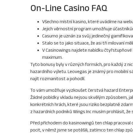
On-Line Casino FAQ
Všechno místní kasino, které uvádíme na webu
Jejich věrnostní program umožňuje účastníkům 
Casumo je uznán za svůj jedinečný gamifikova
Stalo se to jako situace, že asi tři milovaní m
V Casinowings najdete nabídku čtyřstupňové kni
maximum.
Tyto bonusy byly v různých formách, pro každý z nich
hazardního výletu. Leovegas je známý pro mobilní sá
najít rozmanitost a pohodlí.
To vám umožňuje vyzkoušet čerstvá hazard Enterpri
Žádné pobídky vkladu nejsou skvělým způsobem, jak
konkrétních hrách, které jsou riziko bezplatně zdar
z hazardních podniků Wings Inc musím prohlásit, že 
Před příchodem do kasinowingů ten chlap pracoval des
pocit, v němž jsme se potěšili, zatímco ten chlap z