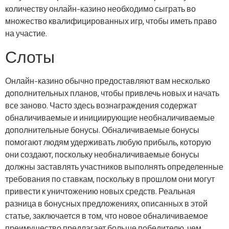
количеству онлайн-казино необходимо сыграть во
множество квалифицированных игр, чтобы иметь право
на участие.
Слоты
Онлайн-казино обычно предоставляют вам несколько
дополнительных планов, чтобы привлечь новых и начать
все заново. Часто здесь вознаграждения содержат
обналичиваемые и инициирующие необналичиваемые
дополнительные бонусы. Обналичиваемые бонусы
помогают людям удерживать любую прибыль, которую
они создают, поскольку необналичиваемые бонусы
должны заставлять участников выполнять определенные
требования по ставкам, поскольку в прошлом они могут
привести к уничтожению новых средств. Реальная
разница в бонусных предложениях, описанных в этой
статье, заключается в том, что новое обналичиваемое
преимущество предлагает больше победителю, чем