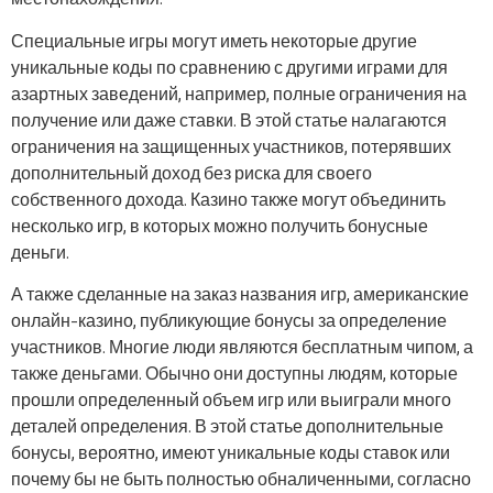
Специальные игры могут иметь некоторые другие
уникальные коды по сравнению с другими играми для
азартных заведений, например, полные ограничения на
получение или даже ставки. В этой статье налагаются
ограничения на защищенных участников, потерявших
дополнительный доход без риска для своего
собственного дохода. Казино также могут объединить
несколько игр, в которых можно получить бонусные
деньги.
А также сделанные на заказ названия игр, американские
онлайн-казино, публикующие бонусы за определение
участников. Многие люди являются бесплатным чипом, а
также деньгами. Обычно они доступны людям, которые
прошли определенный объем игр или выиграли много
деталей определения. В этой статье дополнительные
бонусы, вероятно, имеют уникальные коды ставок или
почему бы не быть полностью обналиченными, согласно