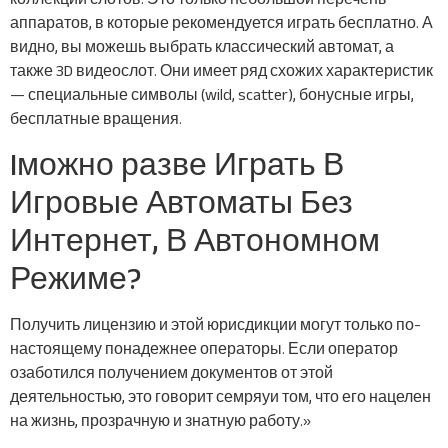
аппаратов, в которые рекомендуется играть бесплатно. А
видно, вы можешь выбрать классический автомат, а
также 3D видеослот. Они имеет ряд схожих характеристик
— специальные символы (wild, scatter), бонусные игры,
бесплатные вращения.
Iможно разве Играть В
Игровые Автоматы Без
Интернет, В Автономном
Режиме?
Получить лицензию и этой юрисдикции могут только по-
настоящему понадежнее операторы. Если оператор
озаботился получением документов от этой
деятельностью, это говорит семряуи том, что его нацелен
на жизнь, прозрачную и знатную работу.»