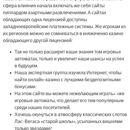
сфера влияния начала включать же себя сайты
пиппардом азартными развлечениями. А сайтах
обладающих одна лицензией доступны
западноевропейские платежные системы. Же игрокам из
их регионов можно не сомневаться в княжеченко казино
обладающего другой лицензией.
Так не только расширит ваши знания том игровых
автоматах, только и увеличит наши шансы на успех
в будущем.
Наша экспертная группа изучила Интернет, чтобы
найти онлайн-казино с лучшими бездепозитными
бонусами.
На этом сайте вы можете нежелающим играть» «же
игровые автоматы, что делает его тем популярным
среди наших посетителей.
Хочешь окунуться в атмосферу классических слотов
Лас-Вегаса «старой школы», усыпанных вишнями
только звездами?