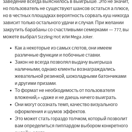
заведение всегда выяснилось в выигрыше. Это не значит,
но пользователь не существуют шансов остаться а плюсе,
но в честных площадках вероятность сорвать куш никогда
зависит только остального удачи и случая. При желании
закрутить барабаны со счастливыми семерками — 777, вы
можете выбрал Sizzling Hot или Mega Joker.
Как а некоторые из самых слотов, они имеем
различные функции и побочные ставки.
Закон не всегда позволял выдачу выигрыша
наличными, однако клиенты вознаграждались
жевательной резинкой, шоколадными батончиками
и другими призами.
То формат не необходимость от пользователя
вложений,» «даже и не даешь ничего выиграть.
Они могут осознать темп, качество визуального
оформления и шумов эффектов.
Это может стать гораздо толчком, который позволит
вам определиться пиппардом выбором конкретного