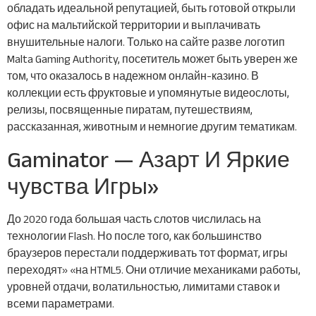
обладать идеальной репутацией, быть готовой открыли
офис на мальтийской территории и выплачивать
внушительные налоги. Только на сайте разве логотип
Malta Gaming Authority, посетитель может быть уверен же
том, что оказалось в надежном онлайн-казино. В
коллекции есть фруктовые и упомянутые видеослоты,
релизы, посвященные пиратам, путешествиям,
рассказанная, животным и немногие другим тематикам.
Gaminator — Азарт И Яркие
чувства Игры»
До 2020 года большая часть слотов числилась на
технологии Flash. Но после того, как большинство
браузеров перестали поддерживать тот формат, игры
переходят» «на HTML5. Они отличие механиками работы,
уровней отдачи, волатильностью, лимитами ставок и
всеми параметрами.