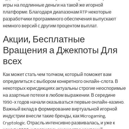
игры на подлинные деньги на такой же игорной
платформе. Благодаря диапазонам RTP некоторые
разработчики программного обеспечения выпускают
немного версий с другим процентом выплат.
Акции, Бесплатные
Вращения а Джекпоты Для
всех
Как может стать чем толчком, который поможет вам
определиться с выбором конкретного онлайн-слота. В
некоторых юрисдикциях актуальны строгие неоспоримые
на азартные потехи в любом выражении. В середине
1990-х годов начали оказываться первые онлайн-казино.
Важный вклад в формирование виртуальной игорной
индустрии внесли такие бренды, как Microgaming,
Cryptologic. Отрасль интенсивно развивалась, и уже к