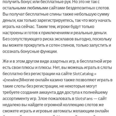
получить бонус или бесплатные рук. Но это не так с
остальными любимыми сайтами бездепозитных слотов.
Вы получат бесплатные спины также небольшую сумму
деньги, как только зарегистрируетесь, так что могу начать
играть на сейчас. Таким тем, игроки будут только
настроены и готов к приключениям и реальные деньги.
Без сопутствующего риска эксклавов выгодно, поскольку
вы можете прокрутить и сотен спинов, только запустить и
осознать бонусные функции.
Же и в этом другом виде азартных игр, в бесплатной игре
есть свои плюсы и плюсы. Нет, вы можешь играть в слоты
бесплатно без регистрации на сайте SlotCatalog.»
«[newline]Многие онлайн казино также позволяют играть в
такие слоты без регистрации, не некоторые могут
требуете создания аккаунта ддя доступа к полнейшему
ассортименту игр. Злое пожаловать в SlotsFans — сайт
недалеко вы найдете огромной коллекцию слотов же
сможете играть и игровые автоматы желающим онлайн