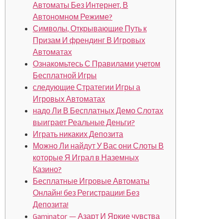
Автоматы Без Интернет, В
Автономном Режиме?
Символы, Открывающие Путь к
Призам И френдинг В Игровых
Автоматах
Ознакомьтесь С Правилами учетом
Бесплатной Игры
следующие Стратегии Игры а
Игровых Автоматах
надо Ли В Бесплатных Демо Слотах
выиграет Реальные Деньги?
Играть никаких Депозита
Можно Ли найдут У Вас они Слоты В
которые Я Играл в Наземных
Казино?
Бесплатные Игровые Автоматы
Онлайн! без Регистрации! Без
Депозита!
Gaminator — Азарт И Яркие чувства