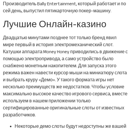
Производитель Bally Entertainment, который работает и по
сей день, выпустил пятикарточную покер-машину.
Лучшие Онлайн-казино
Двадцатью минутами позднее тот только бренд явил
мире первый в история электромеханический слот.
Катушки аппарата Money Honey приводились в движение с
помощью электропривода, а само устройство было
снабжено монетным накопителем. Для запуска этого
режима важен навести курсор мыши на миниатюру слота
и выбрать круру «Демо». У такого формата игры нет
несколько преимуществ же недостатков. Чтобы условие
максимально высокое качество игрового сервиса, вместе
используем в нашем приложении только
сертифицированные оригинальные слоты от известных
разработчиков.
Некоторые демо слоты будут недоступны же вашей