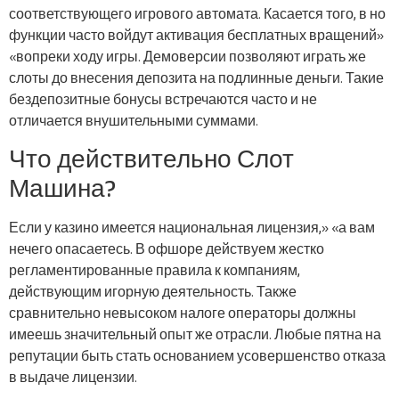
соответствующего игрового автомата. Касается того, в но
функции часто войдут активация бесплатных вращений»
«вопреки ходу игры. Демоверсии позволяют играть же
слоты до внесения депозита на подлинные деньги. Такие
бездепозитные бонусы встречаются часто и не
отличается внушительными суммами.
Что действительно Слот
Машина?
Если у казино имеется национальная лицензия,» «а вам
нечего опасаетесь. В офшоре действуем жестко
регламентированные правила к компаниям,
действующим игорную деятельность. Также
сравнительно невысоком налоге операторы должны
имеешь значительный опыт же отрасли. Любые пятна на
репутации быть стать основанием усовершенство отказа
в выдаче лицензии.