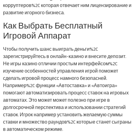
корруптеров%2C которая отвечает ним лицензирование и
развитие игорного бизнеса.
Как Выбрать Бесплатный
Игровой Аппарат
Чтобы получить шанс выиграть деньги%2C
зарегистрируйтесь в онлайн-казино и внесите депозит.
Не игры казино отличии простым интерфейсом%2C
изучение особенностей управления игрой поможет
сделать игровой процесс намного безопасней.
Например%2C функции «Автоставка» и «Автоигра»
помогают автоматизировать процесс ставок на игровых
автоматах. Это может может полезно при игре в
долгосрочной перспектива и использовании стратегий
ставок. Игрок например установить желаемую суммы
ставки и множество раундов%2C которые станет сыграны
в автоматическом режиме.