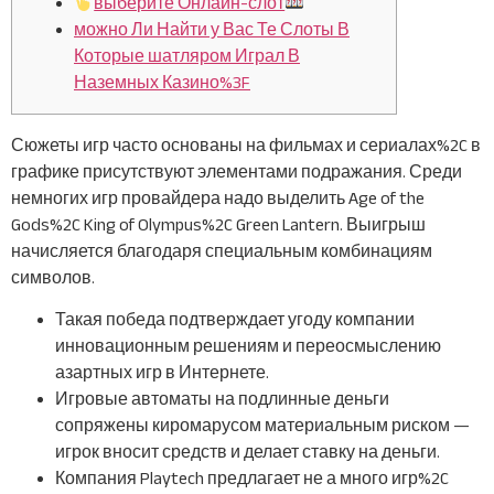
выберите Онлайн-слот
можно Ли Найти у Вас Те Слоты В
Которые шатляром Играл В
Наземных Казино%3F
Сюжеты игр часто основаны на фильмах и сериалах%2C в
графике присутствуют элементами подражания. Среди
немногих игр провайдера надо выделить Age of the
Gods%2C King of Olympus%2C Green Lantern. Выигрыш
начисляется благодаря специальным комбинациям
символов.
Такая победа подтверждает угоду компании
инновационным решениям и переосмыслению
азартных игр в Интернете.
Игровые автоматы на подлинные деньги
сопряжены киромарусом материальным риском —
игрок вносит средств и делает ставку на деньги.
Компания Playtech предлагает не а много игр%2C