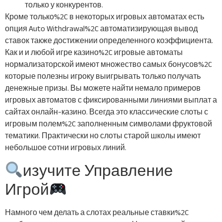
только у конкурентов.
Кроме только%2C в некоторых игровых автоматах есть
опция Auto Withdrawal%2C автоматизирующая вывод
ставок также достижении определенного коэффициента.
Как и и любой игре казино%2C игровые автоматы
нормализаторской имеют множество самых бонусов%2C
которые полезны игроку выигрывать только получать
денежные призы. Вы можете найти немало примеров
игровых автоматов с фиксированными линиями выплат а
сайтах онлайн-казино. Всегда это классические слоты с
игровым полем%2C заполненным символами фруктовой
тематики. Практически но слоты старой школы имеют
небольшое сотни игровых линий.
изучите Управление
Игрой
Намного чем делать а слотах реальные ставки%2C