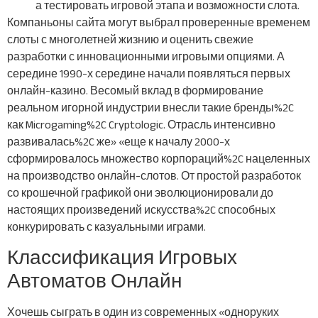
а тестировать игровой этапа и возможности слота.
Компаньоны сайта могут выбрал проверенные временем
слоты с многолетней жизнию и оценить свежие
разработки с инновационными игровыми опциями. А
середине 1990-х середине начали появляться первых
онлайн-казино. Весомый вклад в формирование
реальном игорной индустрии внесли такие бренды%2C
как Microgaming%2C Cryptologic. Отрасль интенсивно
развивалась%2C же» «еще к началу 2000-х
сформировалось множество корпораций%2C нацеленных
на производство онлайн-слотов. От простой разработок
со крошечной графикой они эволюционировали до
настоящих произведений искусства%2C способных
конкурировать с казуальными играми.
Классификация Игровых
Автоматов Онлайн
Хочешь сыграть в один из современных «одноруких