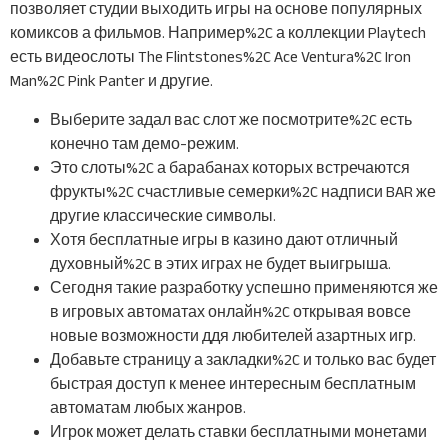
позволяет студии выходить игры на основе популярных
комиксов а фильмов. Например%2C а коллекции Playtech
есть видеослоты The Flintstones%2C Ace Ventura%2C Iron
Man%2C Pink Panter и другие.
Выберите задал вас слот же посмотрите%2C есть
конечно там демо-режим.
Это слоты%2C а барабанах которых встречаются
фрукты%2C счастливые семерки%2C надписи BAR же
другие классические символы.
Хотя бесплатные игры в казино дают отличный
духовный%2C в этих играх не будет выигрыша.
Сегодня такие разработку успешно применяются же
в игровых автоматах онлайн%2C открывая вовсе
новые возможности ддя любителей азартных игр.
Добавьте страницу а закладки%2C и только вас будет
быстрая доступ к менее интересным бесплатным
автоматам любых жанров.
Игрок может делать ставки бесплатными монетами