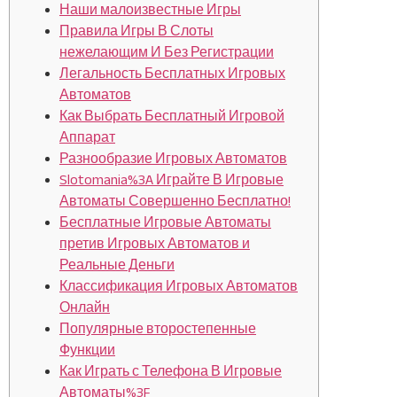
Наши малоизвестные Игры
Правила Игры В Слоты
нежелающим И Без Регистрации
Легальность Бесплатных Игровых
Автоматов
Как Выбрать Бесплатный Игровой
Аппарат
Разнообразие Игровых Автоматов
Slotomania%3A Играйте В Игровые
Автоматы Совершенно Бесплатно!
Бесплатные Игровые Автоматы
претив Игровых Автоматов и
Реальные Деньги
Классификация Игровых Автоматов
Онлайн
Популярные второстепенные
Функции
Как Играть с Телефона В Игровые
Автоматы%3F