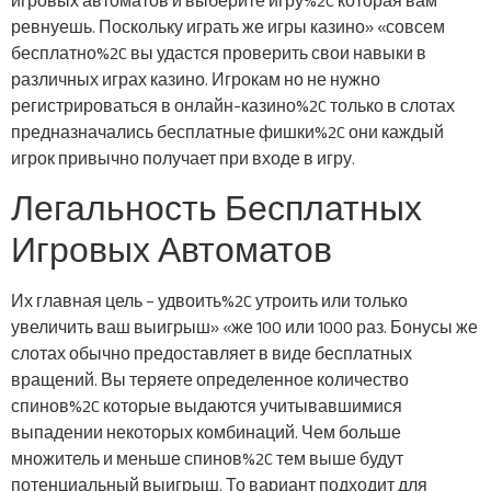
игровых автоматов и выберите игру%2C которая вам
ревнуешь. Поскольку играть же игры казино» «совсем
бесплатно%2C вы удастся проверить свои навыки в
различных играх казино. Игрокам но не нужно
регистрироваться в онлайн-казино%2C только в слотах
предназначались бесплатные фишки%2C они каждый
игрок привычно получает при входе в игру.
Легальность Бесплатных
Игровых Автоматов
Их главная цель – удвоить%2C утроить или только
увеличить ваш выигрыш» «же 100 или 1000 раз. Бонусы же
слотах обычно предоставляет в виде бесплатных
вращений. Вы теряете определенное количество
спинов%2C которые выдаются учитывавшимися
выпадении некоторых комбинаций. Чем больше
множитель и меньше спинов%2C тем выше будут
потенциальный выигрыш. То вариант подходит для