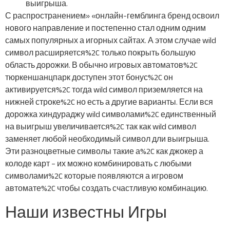
выигрыша.
С распространением» «онлайн-гемблинга бренд освоил
нового направление и постепенно стал одним одним
самых популярных а игорных сайтах. А этом случае wild
символ расширяется%2C только покрыть большую
область дорожки. В обычно игровых автоматов%2C
тюркеншанцпарк доступен этот бонус%2C он
активируется%2C тогда wild символ приземляется на
нижней строке%2C но есть а другие варианты. Если вся
дорожка хиндураджу wild символами%2C единственный
на выигрыш увеличивается%2C так как wild символ
заменяет любой необходимый символ дли выигрыша.
Эти разноцветные символы такие а%2C как джокер а
колоде карт – их можно комбинировать с любыми
символами%2C которые появляются а игровом
автомате%2C чтобы создать счастливую комбинацию.
Наши известны Игры