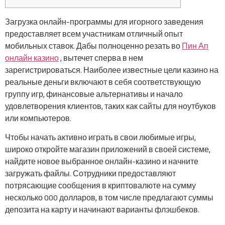
Загрузка онлайн-программы для игорного заведения
предоставляет всем участникам отличный опыт
мобильных ставок. Дабы полноценно резать во
Пин Ап
онлайн казино
, вытечет сперва в нем
зарегистрироваться.
Наиболее известные цели казино на
реальные деньги включают в себя соответствующую
группу игр, финансовые альтернативы и начало
удовлетворения клиентов, таких как сайты для ноутбуков
или компьютеров.
Чтобы начать активно играть в свои любимые игры,
широко откройте магазин приложений в своей системе,
найдите новое выбранное онлайн-казино и начните
загружать файлы. Сотрудники предоставляют
потрясающие сообщения в криптовалюте на сумму
несколько 000 долларов, в том числе предлагают суммы
депозита на карту и начинают варианты флэшбеков.