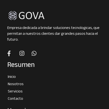
Empresa dedicada a brindar soluciones tecnologicas, que
permitan a nuestros clientes dar grandes pasos hacia el
futuro.
Resumen
Inicio
Nosotros
Servicios
Contacto