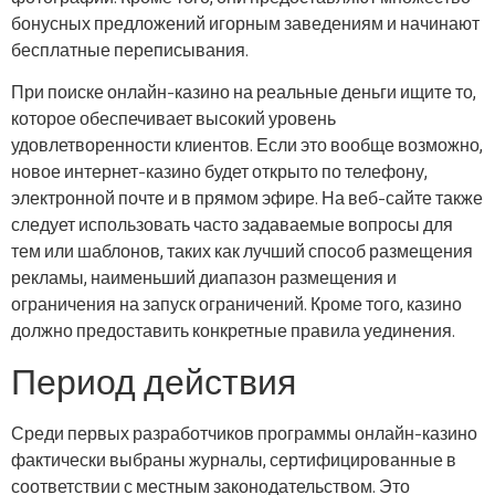
бонусных предложений игорным заведениям и начинают
бесплатные переписывания.
При поиске онлайн-казино на реальные деньги ищите то,
которое обеспечивает высокий уровень
удовлетворенности клиентов. Если это вообще возможно,
новое интернет-казино будет открыто по телефону,
электронной почте и в прямом эфире. На веб-сайте также
следует использовать часто задаваемые вопросы для
тем или шаблонов, таких как лучший способ размещения
рекламы, наименьший диапазон размещения и
ограничения на запуск ограничений. Кроме того, казино
должно предоставить конкретные правила уединения.
Период действия
Среди первых разработчиков программы онлайн-казино
фактически выбраны журналы, сертифицированные в
соответствии с местным законодательством. Это