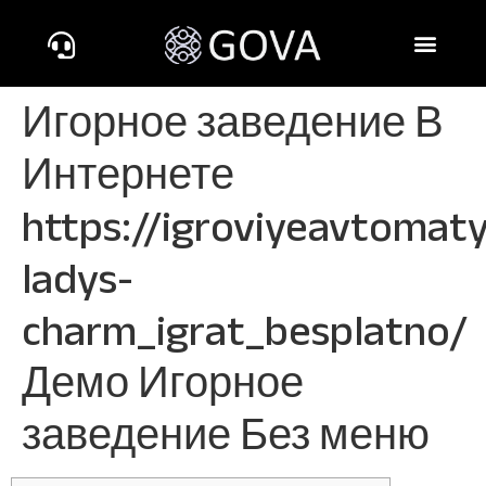
Игорное заведение В
Интернете
https://igroviyeavtomat
ladys-
charm_igrat_besplatno/
Демо Игорное
заведение Без меню