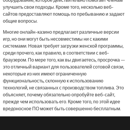
оборудование, которое действительно помогает членам
улучшить свои подходы. Кроме того, несколько веб-
сайтов предоставляют помощь по пребыванию и задают
общие вопросы.
Многие онлайн-казино предлагают различные версии
игр, но они могут быть несовместимы ни с какими
системами. Новая требует загрузки женской программы,
среди прочего, как правило, в соответствии с веб-
браузером. По мере того, как вы двигаетесь, просрочка —
это отличный вариант для пользователей сотовой связи,
некоторые из них имеют ограниченную
функциональность, склонную к использованию
технологий, не связанных с производством топлива. Это
объясняет, почему обязательно опробуйте веб-сайт,
прежде чем использовать его. Кроме того, по этой идее
вредоносное ПО может быть совершенно бесплатным.