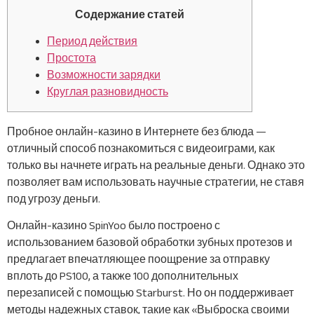
Содержание статей
Период действия
Простота
Возможности зарядки
Круглая разновидность
Пробное онлайн-казино в Интернете без блюда —
отличный способ познакомиться с видеоиграми, как
только вы начнете играть на реальные деньги. Однако это
позволяет вам использовать научные стратегии, не ставя
под угрозу деньги.
Онлайн-казино SpinYoo было построено с
использованием базовой обработки зубных протезов и
предлагает впечатляющее поощрение за отправку
вплоть до PS100, а также 100 дополнительных
перезаписей с помощью Starburst.
Но он поддерживает
методы надежных ставок, такие как «Выброска своими