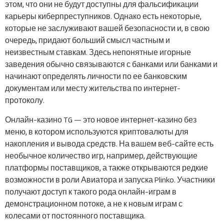
этом, что они не будут доступны для фальсификации
карьеры киберпреступников. Однако есть некоторые,
которые не заслуживают вашей безопасности и, в свою
очередь, придают больший смысл частным и
неизвестным ставкам. Здесь непонятные игорные
заведения обычно связываются с банками или банками и
начинают определять личности по ее банковским
документам или месту жительства по интернет-
протоколу.
Онлайн-казино TG — это новое интернет-казино без
меню, в котором используются криптовалюты для
накопления и вывода средств. На вашем веб-сайте есть
необычное количество игр, например, действующие
платформы поставщиков, а также открываются редкие
возможности в роли Авиатора и запуска Plinko. Участники
получают доступ к такого рода онлайн-играм в
демонстрационном потоке, а не к новым играм с
колесами от постоянного поставщика.