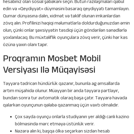
hesabınız olan sosial şəbəkəni seçin. Bütün razılaşmaları qəbul
edin və «Qeydiyyat» düyməsini basaraq qeydiyyatı tamamlayın.
Qumar dünyasına dalın, xidmət və təklif olunan imkanlardan
zövq alın. Profilinizi həqiqi məlumatlarla doldurduğunuzdan əmin
olun, çünki onlar şəxsiyyətin təsdiqi üçün göndərilən sənədlərlə
yoxlanılacaq. Bu müxtəliflik oyunçulara zövq verir, çünki hər kəs
özünə yaxın olanı tapır.
Proqramın Mosbet Mobil
Versiyası Ilə Müqayisəsi
Təyyarə tədricən hündürlük qazanır, bununla ag əmsallarda
artım müşahidə olunur. Müəyyən bir anda təyyarə partlayır,
bundan sonra tur avtomatik olaraq başa çatır. Təyyarə havada
qalarkən oyunçunun qələbə qazanmaq üçün vaxtı olmalıdır.
Çox sayda oyunçu onlarla studiyanın yer aldığı canlı kazino
bölməsində mərc etməyə üstünlük verir.
Nəzərə alın ki, başqa ölkə seçərkən sizdən hesab