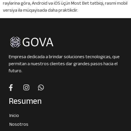
rəylərinə görə, Android və iOS üçün Most Bet tətbiqi, rəsmi mobil
versiya ilə müqayisədə daha praktikdir.
Empresa dedicada a brindar soluciones tecnologicas, que
permitan a nuestros clientes dar grandes pasos hacia el
futuro.
Resumen
Inicio
Nosotros