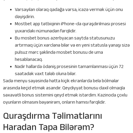
Varsayılan olaraq qadağa varsa, icazə vermək üçün onu
dəyişdirin.
Mostbet app tətbiqinin iPhone-da quraşdırılması prosesi
yuxarıdakı nümunədən fərqlidir.
Bu mosbet bonus azerbyacan saytda statusunuzu
artırmaq üçün xərclənə bilər və en yeni statusla yanaşı sizə
pulsuz mərc şəklində mosbet bonusu de uma
hesablanacaq.
Nadir hallarda ödəniş prosesinin tamamlanması üçün 72
saatadək vaxt tələb oluna bilər.
Sadə menyu sayəsində hətta kiçik ekranlarda belə bölmələr
arasında keçid etmək asandır. Qeydiyyat bonusu daxil olmaqla
səxavətli bonus sistemini qeyd etmək istərdim. Kazinoda çoxlu
oyunların olmasını bəyənirəm, onların hamısı fərqlidir.
Quraşdırma Təlimatlarını
Haradan Tapa Bilərəm?