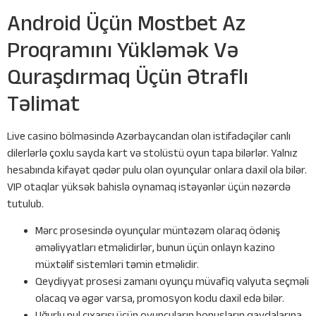
Android Üçün Mostbet Az
Proqramını Yükləmək Və
Quraşdırmaq Üçün Ətraflı
Təlimat
Live casino bölməsində Azərbaycandan olan istifadəçilər canlı
dilerlərlə çoxlu sayda kart və stolüstü oyun tapa bilərlər. Yalnız
hesabında kifayət qədər pulu olan oyunçular onlara daxil ola bilər.
VIP otaqlar yüksək bahislə oynamaq istəyənlər üçün nəzərdə
tutulub.
Mərc prosesində oyunçular müntəzəm olaraq ödəniş
əməliyyatları etməlidirlər, bunun üçün onlayn kazino
müxtəlif sistemləri təmin etməlidir.
Qeydiyyat prosesi zamanı oyunçu müvafiq valyuta seçməli
olacaq və əgər varsa, promosyon kodu daxil edə bilər.
Uğurlu pul çıxarışı üçün oyunçuların bonusların qaydalarına