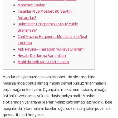
Mostbet Casino
İnsanlar Niyə Mosbet 90 Saytını
Axtarırlar?
Bukmeker Proqramını Pulsuz Yukle
Bilərəmmi?
Canlı Kazino Haqqında: Mostbet-də Real
Təcrübə
Apk Faylını» «haradan Yükləyə Bilərəm?
Hesabı Doldurma Variantları
Mobildə Indir Most Bet Casino
Mərclərə başlamazdan əvvəl Mosbet-də slot machine
maşınlarında bonus almaq imkanı dərhal pulsuz fırlanmalarla
başlamağa imkan verir. Oyunçular maksimum ödəniş almağa
üstünlük verirlərsə, yüksək dəyişkənliyə malik Mosbet
slotlarından yararlana bilərlər. Yalnız xatırlamaq lazımdır ki, belə
maşınlarda fırlanmaların bəziləri uğursuz olacaq, lakin potensial
qazanc itkiləri ödəyəcək.