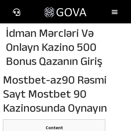
İdman Mərcləri Və
Onlayn Kazino 500
Bonus Qazanın Giriş
Mostbet-az90 Rəsmi
Sayt Mostbet 90
Kazinosunda Oynayın
Content