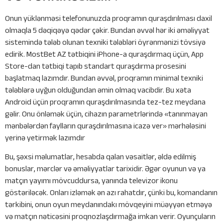
Onun yüklənməsi telefonunuzda proqramın quraşdırılması daxil
olmaqla 5 dəqiqəyə qədər çəkir. Bundan əvvəl hər iki əməliyyat
sistemində tələb olunan texniki tələbləri öyrənmənizi tövsiyə
edirik. MostBet AZ tətbiqini iPhone-a quraşdırmaq üçün, App
Store-dan tətbiqi tapıb standart quraşdırma prosesini
başlatmaq lazımdır. Bundan əvvəl, proqramın minimal texniki
tələblərə uyğun olduğundan əmin olmaq vacibdir. Bu xəta
Android üçün proqramın quraşdırılmasında tez-tez meydana
gəlir. Onu önləmək üçün, cihazın parametrlərində «tanınmayan
mənbələrdən faylların quraşdırılmasına icazə ver» mərhələsini
yerinə yetirmək lazımdır
Bu, şəxsi məlumatlar, hesabda qalan vəsaitlər, əldə edilmiş
bonuslar, mərclər və əməliyyatlar tarixidir. Əgər oyunun və ya
matçın yayımı mövcuddursa, yanında televizor ikonu
göstəriləcək. Onları izləmək ən azı rahatdır, çünki bu, komandanın
tərkibini, onun oyun meydanındakı mövqeyini müəyyən etməyə
və matçın nəticəsini proqnozlaşdırmağa imkan verir. Oyunçuların