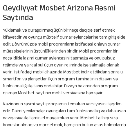
Qeydiyyat Mosbet Arizona Rəsmi
Saytında
Yükləmək və quraşdırmaq üçün bir neçə dəqiqə sərf etmək
kifayətdir və oyunçu müxtəlif qumar əyləncələrinə tam giriş əldə
edir. Dövrümüzdə mobil proqramların istifadəsi onlayn qumar
müəssisələrinin üstünlüklərindən biridir. Mobil proqramlar bir
neçə kliklə lazımi qumar əyləncəsini tapmağa və onu pulsuz
rejimdə və ya real pul üçün oyun rejimində işə salmağa olanak
verir.. İstifadəçi mobil cihazında Mostbet indir etdikdən sonra u,
smartfon və planşetlər üçün proqram təminatının dizaynı və
funksionallığı ilə tanış onda bilər. Dizayn baxımından proqram
qismən Mostbet saytının mobil versiyasına bənzəyir.
Kazinonun rəsmi saytı proqramın temukan versiyasını təqdim
edir. Daimi yeniləmələr oyunçuları tam funksionallıq və daha asan
naviqasiya ilə təmin etməyə imkan verir. Mosbet tətbiqi sizə
bonuslar almaq və mərc etmək, həmçinin bütün əsas bölmələrdə