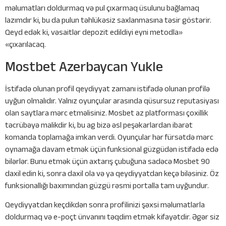
məlumatları doldurmaq və pul çıxarmaq üsulunu bağlamaq
lazımdır ki, bu da pulun təhlükəsiz saxlanmasına təsir göstərir.
Qeyd edək ki, vəsaitlər depozit edildiyi eyni metodla»
«çıxarılacaq.
Mostbet Azerbaycan Yukle
İstifadə olunan profil qeydiyyat zamanı istifadə olunan profilə
uyğun olmalıdır. Yalnız oyunçular arasında qüsursuz reputasiyası
olan saytlara mərc etməlisiniz. Mosbet az platforması çoxillik
təcrübəyə malikdir ki, bu ag bizə əsl peşəkarlardan ibarət
komanda toplamağa imkan verdi. Oyunçular hər fürsətdə mərc
oynamağa davam etmək üçün funksional güzgüdən istifadə edə
bilərlər. Bunu etmək üçün axtarış çubuğuna sadəcə Mosbet 90
daxil edin ki, sonra daxil ola və ya qeydiyyatdan keçə biləsiniz. Öz
funksionallığı baxımından güzgü rəsmi portalla tam uyğundur.
Qeydiyyatdan keçdikdən sonra profilinizi şəxsi məlumatlarla
doldurmaq və e-poçt ünvanını təqdim etmək kifayətdir. Əgər siz