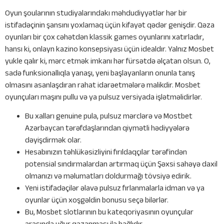
Oyun şoularının studiyalarındakı məhdudiyyətlər hər bir
istifadəçinin şansını yoxlamaq üçün kifayət qədər genişdir. Qəza
oyunları bir çox cəhətdən klassik games oyunlarını xatırladır,
hansı ki, onlayn kazino konsepsiyası üçün idealdır. Yalnız Mosbet
yukle qalır ki, mərc etmək imkanı hər fürsətdə əlçatan olsun. O,
sadə funksionallıqla yanaşı, yeni başlayanların onunla tanış
olmasını asanlaşdıran rahat idarəetmələrə malikdir. Mosbet
oyunçuları maşını pullu və ya pulsuz versiyada işlətməlidirlər.
Bu xalları genuine pula, pulsuz mərclərə və Mostbet
Azərbaycan tərəfdaşlarından qiymətli hədiyyələrə
dəyişdirmək olar.
Hesabınızın təhlükəsizliyini fırıldaqçılar tərəfindən
potensial sındırmalardan artırmaq üçün Şəxsi sahəyə daxil
olmanızı və məlumatları doldurmağı tövsiyə edirik.
Yeni istifadəçilər əlavə pulsuz fırlanmalarla idman və ya
oyunlar üçün xoşgəldin bonusu seçə bilərlər.
Bu, Mosbet slotlarının bu kateqoriyasının oyunçular
arasında uğur qazanması ilə bağlıdır.