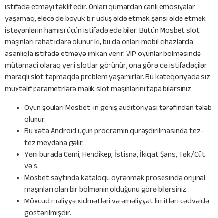
istifadə etməyi təklif edir. Onları qumardan canlı emosiyalar
yaşamaq, eləcə də böyük bir uduş əldə etmək şansı əldə etmək
istəyənlərin hamısı üçün istifadə edə bilər. Bütün Mosbet slot
maşınları rahat idarə olunur ki, bu da onları mobil cihazlarda
asanlıqla istifadə etməyə imkan verir. VIP oyunlar bölməsində
mütəmadi olaraq yeni slotlar görünür, ona görə də istifadəçilər
maraqlı slot tapmaqda problem yaşamırlar. Bu kateqoriyada siz
müxtəlif parametrlərə malik slot maşınlarını tapa bilərsiniz.
Oyun şouları Mosbet-in geniş auditoriyası tərəfindən tələb
olunur.
Bu xəta Android üçün proqramın quraşdırılmasında tez-
tez meydana gəlir.
Yəni burada Cəmi, Hendikep, İstisna, İkiqat Şans, Tək/Cüt
və s.
Mosbet saytında kataloqu öyrənmək prosesində orijinal
maşınları olan bir bölmənin olduğunu görə bilərsiniz.
Mövcud maliyyə xidmətləri və əməliyyat limitləri cədvəldə
göstərilmişdir.