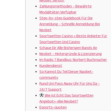
Neobet Seriös?
Zahlungsmethoden – Bewährte
Modalitäten Verfügbar
Step-by-step Guidebook Für Die
Anmeldung – Schnelle Anmeldung Bei
Neobet
Sportwetten Casino » Beste Anbieter Für
Sportwetten Und Casino
Schaue Dir Alle Bisherigen Bands An
Neobet – Hintergründe & Lizenzierung
Im Radio 7 Bandbus: Norbert Buchmacher
Kundendienst
So Kannst Du Teil Dieser Naobet-
community
Rund Um Pass Away Uhr Für Uns Da –
24/7 Support
Wie Ist Echt Das Sportwetten
Angebot» «Bei Neobet?
Esports-quoten