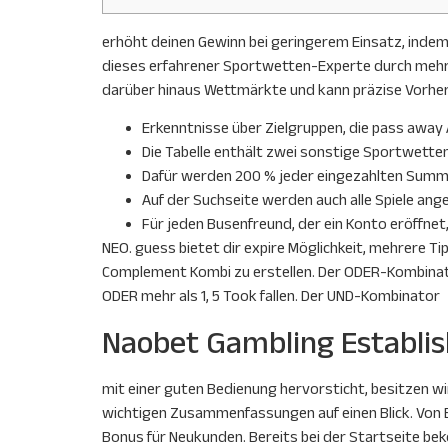
erhöht deinen Gewinn bei geringerem Einsatz, inde
dieses erfahrener Sportwetten-Experte durch mehr al
darüber hinaus Wettmärkte und kann präzise Vorher
Erkenntnisse über Zielgruppen, die pass away
Die Tabelle enthält zwei sonstige Sportwetten
Dafür werden 200 % jeder eingezahlten Summ
Auf der Suchseite werden auch alle Spiele ang
Für jeden Busenfreund, der ein Konto eröffnet,
NEO. guess bietet dir expire Möglichkeit, mehrere T
Complement Kombi zu erstellen. Der ODER-Kombinato
ODER mehr als 1, 5 Took fallen. Der UND-Kombinator
Naobet Gambling Establi
mit einer guten Bedienung hervorsticht, besitzen wi
wichtigen Zusammenfassungen auf einen Blick. Von B
Bonus für Neukunden. Bereits bei der Startseite b