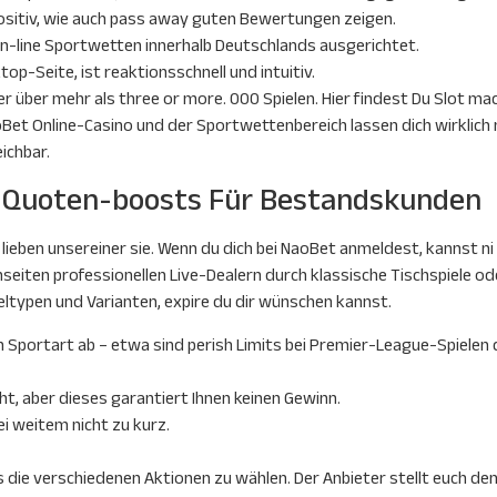
positiv, wie auch pass away guten Bewertungen zeigen.
 On-line Sportwetten innerhalb Deutschlands ausgerichtet.
op-Seite, ist reaktionsschnell und intuitiv.
er über mehr als three or more. 000 Spielen. Hier findest Du Slot m
aoBet Online-Casino und der Sportwettenbereich lassen dich wirklich
eichbar.
 Quoten-boosts Für Bestandskunden
lieben unsereiner sie. Wenn du dich bei NaoBet anmeldest, kannst ni
onseiten professionellen Live-Dealern durch klassische Tischspiele 
ieltypen und Varianten, expire du dir wünschen kannst.
Sportart ab – etwa sind perish Limits bei Premier-League-Spielen d
t, aber dieses garantiert Ihnen keinen Gewinn.
i weitem nicht zu kurz.
s die verschiedenen Aktionen zu wählen. Der Anbieter stellt euch de