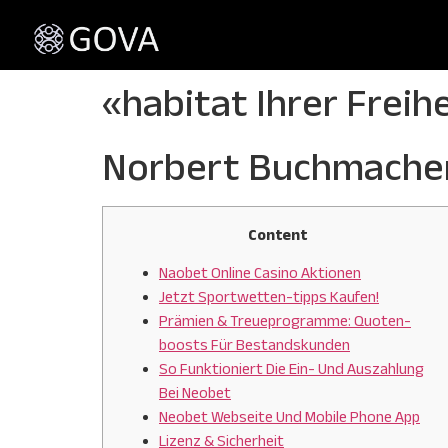
«habitat Ihrer Frei
Norbert Buchmache
Content
Naobet Online Casino Aktionen
Jetzt Sportwetten-tipps Kaufen!
Prämien & Treueprogramme: Quoten-
boosts Für Bestandskunden
So Funktioniert Die Ein- Und Auszahlung
Bei Neobet
Neobet Webseite Und Mobile Phone App
Lizenz & Sicherheit