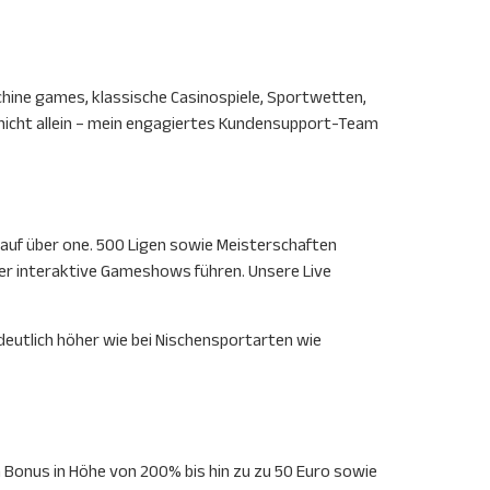
achine games, klassische Casinospiele, Sportwetten,
 nicht allein – mein engagiertes Kundensupport-Team
 auf über one. 500 Ligen sowie Meisterschaften
oder interaktive Gameshows führen. Unsere Live
eutlich höher wie bei Nischensportarten wie
n Bonus in Höhe von 200% bis hin zu zu 50 Euro sowie