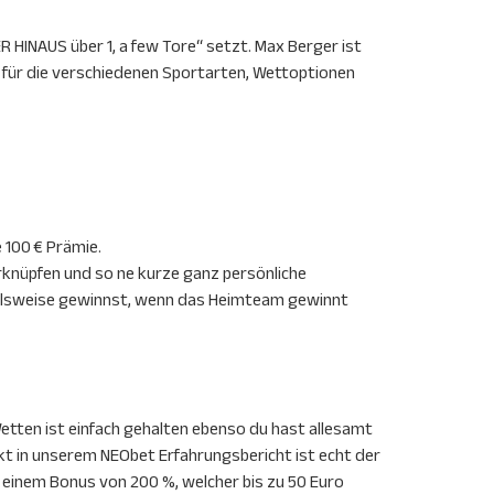
HINAUS über 1, a few Tore“ setzt. Max Berger ist
s für die verschiedenen Sportarten, Wettoptionen
 100 € Prämie.
erknüpfen und so ne kurze ganz persönliche
pielsweise gewinnst, wenn das Heimteam gewinnt
etten ist einfach gehalten ebenso du hast allesamt
kt in unserem NEObet Erfahrungsbericht ist echt der
einem Bonus von 200 %, welcher bis zu 50 Euro