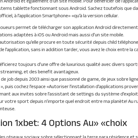
 Android et également d’un site mobile. Pour bénéficier de l’applicati
systems tablette fonctionnant sous Android. Sachez toutefois que da
ficiel, à l’application Smartphone» «qu’à la version cellular.
joueurs permet de télécharger son application Android directement de
ations adaptées à iOS ou Android mais aussi d’un site mobile.
 l’autorisation qu’elle procure en toute sécurité depuis child téléphone
’application, sans in addition tarder, vous avez le choix entre la ca
éficierez toujours d’une offre de luxurious qualité avec divers spor
t streaming, et des benefit avantageux.
 de job depuis 2003 ainsi que passionné de game, de jeux sobre ligne
», puis cochez l’espace «Autoriser l’installation d’applications pro
mant aux invites sobre l’assistant de settings du système d’exploita
ur votre sport depuis n’importe quel endroit entre ma planète! Au ru
inteuse.
tion 1xbet: 4 Options Au» «choix
a les réseaux sociaux sobre sélectionnant la terre para résidence et 