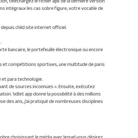
on, téléchargez le fichier apk de la dernière version
ns intégraux les cas sobre figure, votre vocable de
puis child site internet officiel.
.
rte bancaire, le portefeuille électronique ou encore
ts et compétitions sportives, une multitude de paris
 et para technologie.
venant de sources inconnues ». Ensuite, exécutez
tion. 1xBet app donne la possibilité à des millions
se des ans, j’ai pratiqué de nombreuses disciplines
sobre choisissant le média avec lequel vous désirez