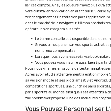
lier cet compte. Ainsi, les joueurs n’avez plus qu’à 
vers d’installer l’application en allant sur iOS car 
téléchargement et l’installation para l’application 1
dans le marché de le navigateur fill mon prochain tran
opérateur s’en chargera aussitôt.
Le terme conseillé est disponible dans de n
Si vous aimez parier sur vos sports activiti
nombreux compensates.
Lorsque nous avons essayé» «ce bookmaker, nou
Vous pouvez vous inscrire aussi bien à partir d
Nous nous-mêmes efforçons de tester minutieusement
Après avoir étudié attentivement la edition mobile 
sa version mobile et ses programs iOS et Android. Qu
compétitions sportives, une bunch de paris sportifs
paris sportifs au monde ainsi que il est attentifs à
the bookmaker propose l’une des meilleures progr
Vous Pouvez Personnaliser L’a