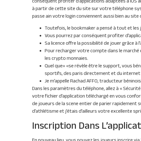
conséquent profiter d’applications adaptées à iOS ain
à partir de cette site du site sur votre téléphone 
passe ain votre login conviennent aussi bien au site of
Toutefois, le bookmaker a pensé à tout et les 
Vous pourrez par conséquent profiter d’applic
Sa licence offre la possibilité de jouer grâce à
Pour recharger votre compte dans le marché de l
les crypto monnaies.
Quel que» «se révèle être le support, vous bén
sportifs, des paris directement et du interne
Je m’appelle Rachad AFFO, traducteur béninois
Dans les paramètres du téléphone, allez à « Sécurité 
votre fichier d’application téléchargé en vous confor
de joueurs de la scene entier de parier rapidement s
d’athlétisme et j’étais d’ailleurs votre excellente spr
Inscription Dans L’applica
En nouveau lieu, vous pouvez les joueurs inscrire vi