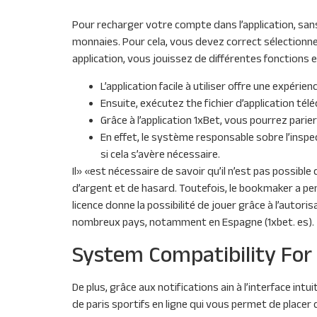
Pour recharger votre compte dans l’application, sans 
monnaies. Pour cela, vous devez correct sélectionne
application, vous jouissez de différentes fonctions e
L’application facile à utiliser offre une expéri
Ensuite, exécutez the fichier d’application té
Grâce à l’application 1xBet, vous pourrez pari
En effet, le système responsable sobre l’inspec
si cela s’avère nécessaire.
Il» «est nécessaire de savoir qu’il n’est pas possibl
d’argent et de hasard. Toutefois, le bookmaker a pen
licence donne la possibilité de jouer grâce à l’autori
nombreux pays, notamment en Espagne (1xbet. es).
System Compatibility For
De plus, grâce aux notifications ain à l’interface in
de paris sportifs en ligne qui vous permet de placer