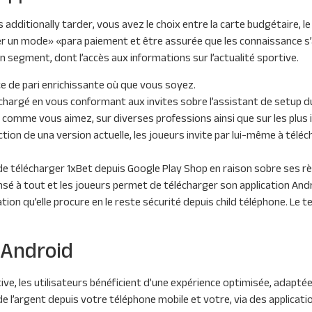
additionally tarder, vous avez le choix entre la carte budgétaire, le
r un mode» «para paiement et être assurée que les connaissance s’aff
n segment, dont l’accès aux informations sur l’actualité sportive.
ence de pari enrichissante où que vous soyez.
léchargé en vous conformant aux invites sobre l’assistant de setup 
er comme vous aimez, sur diverses professions ainsi que sur les plus
tion de una version actuelle, les joueurs invite par lui-même à téléch
e de télécharger 1xBet depuis Google Play Shop en raison sobre ses r
sé à tout et les joueurs permet de télécharger son application Andro
sation qu’elle procure en le reste sécurité depuis child téléphone. Le
 Android
tuitive, les utilisateurs bénéficient d’une expérience optimisée, adap
 de l’argent depuis votre téléphone mobile et votre, via des applica