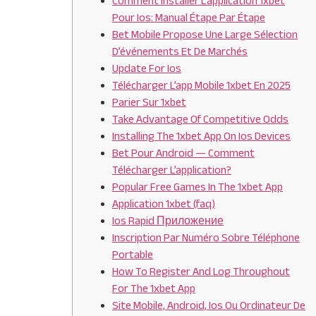
Comment Installer L’application 1xbet
Pour Ios: Manual Étape Par Étape
Bet Mobile Propose Une Large Sélection
D’événements Et De Marchés
Update For Ios
Télécharger L’app Mobile 1xbet En 2025
Parier Sur 1xbet
Take Advantage Of Competitive Odds
Installing The 1xbet App On Ios Devices
Bet Pour Android — Comment
Télécharger L’application?
Popular Free Games In The 1xbet App
Application 1xbet (faq)
Ios Rapid Приложение
Inscription Par Numéro Sobre Téléphone
Portable
How To Register And Log Throughout
For The 1xbet App
Site Mobile, Android, Ios Ou Ordinateur De